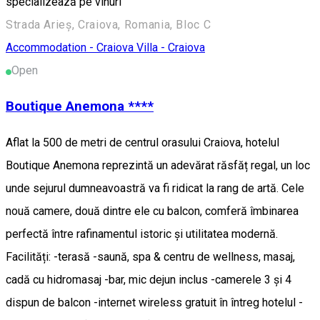
specializează pe vinuri
Strada Arieș, Craiova, Romania, Bloc C
Accommodation - Craiova
Villa - Craiova
Open
Boutique Anemona ****
Aflat la 500 de metri de centrul orasului Craiova, hotelul
Boutique Anemona reprezintă un adevărat răsfăț regal, un loc
unde sejurul dumneavoastră va fi ridicat la rang de artă. Cele
nouă camere, două dintre ele cu balcon, comferă îmbinarea
perfectă între rafinamentul istoric și utilitatea modernă.
Facilități: -terasă -saună, spa & centru de wellness, masaj,
cadă cu hidromasaj -bar, mic dejun inclus -camerele 3 și 4
dispun de balcon -internet wireless gratuit în întreg hotelul -