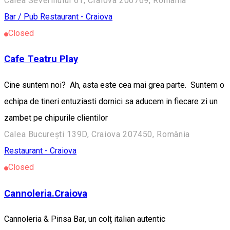
Calea Severinului 61, Craiova 200769, România
Bar / Pub
Restaurant - Craiova
Closed
Cafe Teatru Play
Cine suntem noi? Ah, asta este cea mai grea parte. Suntem o
echipa de tineri entuziasti dornici sa aducem in fiecare zi un
zambet pe chipurile clientilor
Calea București 139D, Craiova 207450, România
Restaurant - Craiova
Closed
Cannoleria.Craiova
Cannoleria & Pinsa Bar, un colț italian autentic