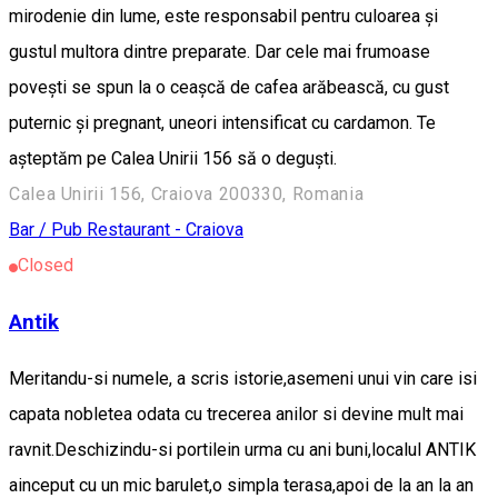
mirodenie din lume, este responsabil pentru culoarea și
gustul multora dintre preparate. Dar cele mai frumoase
povești se spun la o ceașcă de cafea arăbească, cu gust
puternic și pregnant, uneori intensificat cu cardamon. Te
așteptăm pe Calea Unirii 156 să o deguști.
Calea Unirii 156, Craiova 200330, Romania
Bar / Pub
Restaurant - Craiova
Closed
Antik
Meritandu-si numele, a scris istorie,asemeni unui vin care isi
capata nobletea odata cu trecerea anilor si devine mult mai
ravnit.Deschizindu-si portilein urma cu ani buni,localul ANTIK
ainceput cu un mic barulet,o simpla terasa,apoi de la an la an