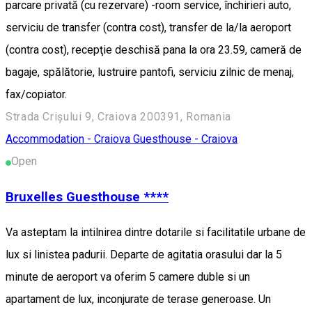
parcare privată (cu rezervare) -room service, închirieri auto,
serviciu de transfer (contra cost), transfer de la/la aeroport
(contra cost), recepţie deschisă pana la ora 23.59, cameră de
bagaje, spălătorie, lustruire pantofi, serviciu zilnic de menaj,
fax/copiator.
Strada Crișului 9, Craiova 200391, Romania
Accommodation - Craiova
Guesthouse - Craiova
Open
Bruxelles Guesthouse ****
Va asteptam la intilnirea dintre dotarile si facilitatile urbane de
lux si linistea padurii. Departe de agitatia orasului dar la 5
minute de aeroport va oferim 5 camere duble si un
apartament de lux, inconjurate de terase generoase. Un