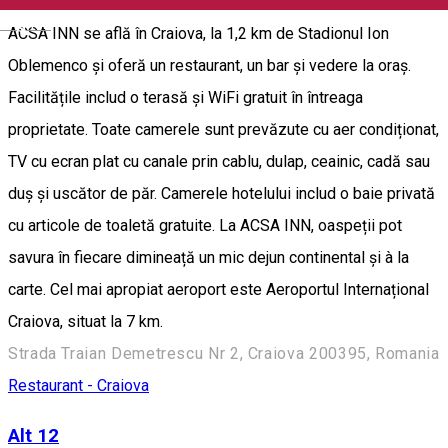
English
ACSA INN se află în Craiova, la 1,2 km de Stadionul Ion
Oblemenco și oferă un restaurant, un bar și vedere la oraș.
Facilitățile includ o terasă și WiFi gratuit în întreaga
proprietate. Toate camerele sunt prevăzute cu aer condiționat,
TV cu ecran plat cu canale prin cablu, dulap, ceainic, cadă sau
duș și uscător de păr. Camerele hotelului includ o baie privată
cu articole de toaletă gratuite. La ACSA INN, oaspeții pot
savura în fiecare dimineață un mic dejun continental și à la
carte. Cel mai apropiat aeroport este Aeroportul Internațional
Craiova, situat la 7 km.
Strada Traian Demetrescu Nr 2, Craiova 200395, Romania
Restaurant - Craiova
Alt 12