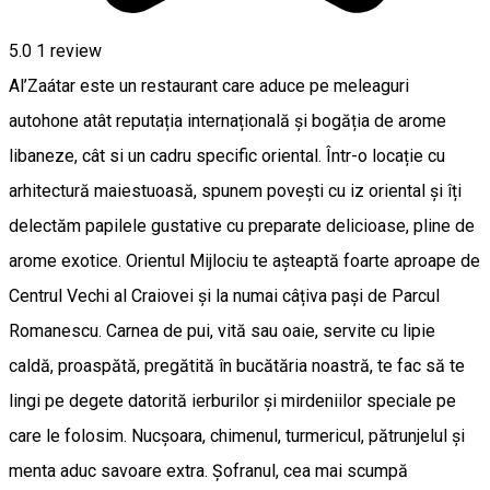
5.0
1 review
Al’Zaátar este un restaurant care aduce pe meleaguri
autohone atât reputația internațională și bogăția de arome
libaneze, cât si un cadru specific oriental. Într-o locație cu
arhitectură maiestuoasă, spunem povești cu iz oriental și îți
delectăm papilele gustative cu preparate delicioase, pline de
arome exotice. Orientul Mijlociu te așteaptă foarte aproape de
Centrul Vechi al Craiovei și la numai câțiva pași de Parcul
Romanescu. Carnea de pui, vită sau oaie, servite cu lipie
caldă, proaspătă, pregătită în bucătăria noastră, te fac să te
lingi pe degete datorită ierburilor și mirdeniilor speciale pe
care le folosim. Nucșoara, chimenul, turmericul, pătrunjelul și
menta aduc savoare extra. Șofranul, cea mai scumpă