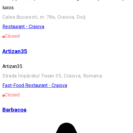
luxos.
Calea Bucuresti, nr. 78e, Craiova, Dolj
Restaurant - Craiova
Closed
Artizan35
Artizan35
Strada Împăratul Traian 35, Craiova, Romania
Fast-Food
Restaurant - Craiova
Closed
Barbacoa