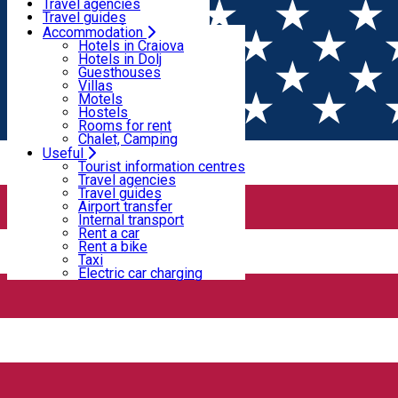
Motels
Travel agencies
Hostels
Travel guides
Rooms for rent
Airport transfer
Accommodation
Home
PLACES
Chalet, Camping
Internal transport
Hotels in Craiova
Rent a car
Hotels in Dolj
Rent a bike
Guesthouses
Places
Taxi
Villas
Electric car charging
Motels
Hostels
Rooms for rent
Bar / Pub
Restaurant - Craiova
Chalet, Camping
Useful
Closed
Tourist information centres
Travel agencies
Travel guides
ACSA
Airport transfer
Internal transport
Rent a car
Rent a bike
ACSA
Taxi
Electric car charging
Strada Traian Demetrescu Nr 2, Craiova 200395, Romania
Hotel - Craiova
Open
ACSA INN