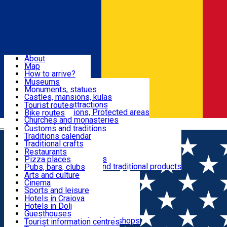
Sign In
Sign Up Free
Dolj & Craiova
About
Map
Attractions
How to arrive?
Recommendations
Museums
Tourist attractions
Monuments, statues
Routes
News
Castles, mansions, kulas
Architectural attractions
Tourist routes
Natural attractions, Protected areas
Bike routes
Customs, Traditions
Churches and monasteries
Română
Archaeological sites
Customs and traditions
Parks and gardens
Traditions calendar
Food & Drinks
Traditional crafts
Traditional cuisine
Restaurants
Wineries and vineyards
Pizza places
Leisure & Fun
Local manufacturers and traditional products
Pubs, bars, clubs
Cafes and teahouses
Arts and culture
Sweets and ice cream
Cinema
Accommodation
Fast-food
Sports and leisure
Horse riding
Hotels in Craiova
Swimming pools
Hotels in Dolj
Useful
Zoo
Guesthouses
Shopping, souvenirs, bookshops
Villas
Tourist information centres