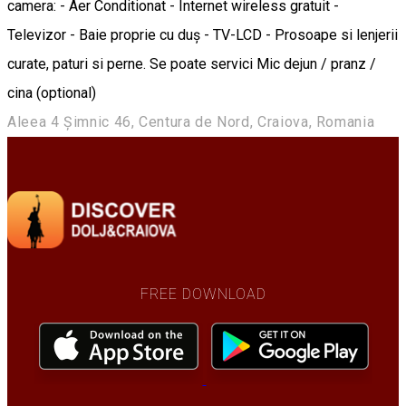
camera: - Aer Conditionat - Internet wireless gratuit -
Televizor - Baie proprie cu duș - TV-LCD - Prosoape si lenjerii
curate, paturi si perne. Se poate servici Mic dejun / pranz /
cina (optional)
Aleea 4 Șimnic 46, Centura de Nord, Craiova, Romania
FREE DOWNLOAD