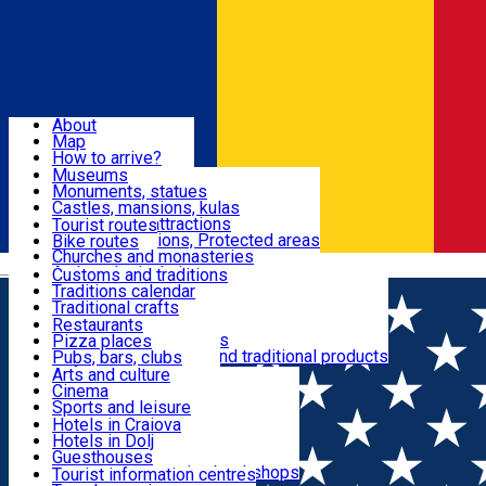
Sign In
Sign Up Free
Dolj & Craiova
About
Map
Attractions
How to arrive?
Recommendations
Museums
Tourist attractions
Monuments, statues
Routes
News
Castles, mansions, kulas
Architectural attractions
Tourist routes
Natural attractions, Protected areas
Bike routes
Customs, Traditions
Churches and monasteries
Română
Archaeological sites
Customs and traditions
Parks and gardens
Traditions calendar
Food & Drinks
Traditional crafts
Traditional cuisine
Restaurants
Wineries and vineyards
Pizza places
Leisure & Fun
Local manufacturers and traditional products
Pubs, bars, clubs
Cafes and teahouses
Arts and culture
Sweets and ice cream
Cinema
Accommodation
Fast-food
Sports and leisure
Horse riding
Hotels in Craiova
Swimming pools
Hotels in Dolj
Useful
Zoo
Guesthouses
Shopping, souvenirs, bookshops
Villas
Tourist information centres