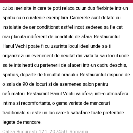
English
cu bai aerisite in care te poti relaxa cu un dus fierbinte intr-un
spatiu cu o curatenie exemplara. Camerele sunt dotate cu
instalatie de aer conditionat astfel incat sederea sa fie cat
mai placuta indiferent de conditiile de afara. Restaurantul
Hanul Vechi poate fi cu usurinta locul ideal unde sa-ti
organizezi un eveniment de neuitat din viata ta sau locul unde
sa te intalnesti cu partenerii de afaceri intr-un cadru deschis,
spatios, departe de tumultul orasului. Restaurantul dispune de
o sala de 90 de locuri si de asemenea salon pentru
nefumatori. Restaurant Hanul Vechi va ofera, intr-o atmosfera
intima si recomfortanta, o gama variata de mancaruri
traditionale si este un loc care-ti satisface toate pretentiile
legate de mancare.
Calea București 121, 207450, Romania