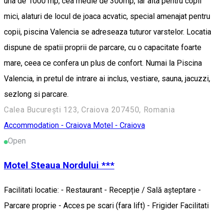
una de 1000 mp, cea medie de 300mp, iar alta pentru copii
mici, alaturi de locul de joaca acvatic, special amenajat pentru
copii, piscina Valencia se adreseaza tuturor varstelor. Locatia
dispune de spatii proprii de parcare, cu o capacitate foarte
mare, ceea ce confera un plus de confort. Numai la Piscina
Valencia, in pretul de intrare ai inclus, vestiare, sauna, jacuzzi,
sezlong si parcare.
Calea București 123, Craiova 207450, Romania
Accommodation - Craiova
Motel - Craiova
Open
Motel Steaua Nordului ***
Facilitati locatie: - Restaurant - Recepție / Sală așteptare -
Parcare proprie - Acces pe scari (fara lift) - Frigider Facilitati