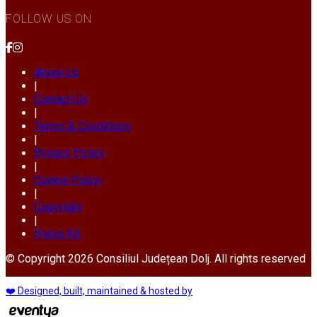
FOLLOW US ON
About Us
|
Contact Us
|
Terms & Conditions
|
Privacy Policy
|
Cookie Policy
|
Copyright
|
Press Kit
© Copyright 2026 Consiliul Județean Dolj. All rights reserved
❤️ Designed, built, maintained & hosted by