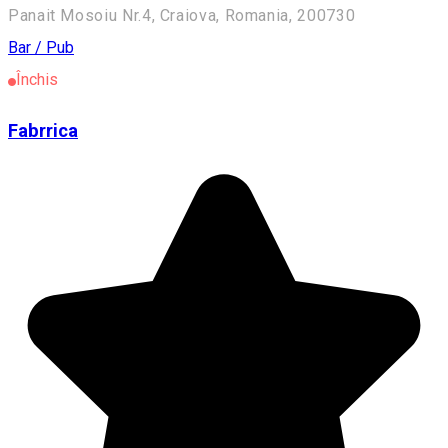
Panait Mosoiu Nr.4, Craiova, Romania, 200730
Bar / Pub
Închis
Fabrrica