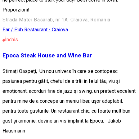
Proporzioni!
Strada Matei Basarab, nr 1A, Craiova, Romania
Bar / Pub
Restaurant - Craiova
Închis
Epoca Steak House and Wine Bar
Stimați Oaspeți, Un nou univers în care se contopesc
pasiunea pentru gătit, cheful de a trăi în felul tău, viu și
emoționant, acorduri fine de jazz și swing, un pretext excelent
pentru mine de a concepe un meniu liber, ușor adaptabil,
pentru toate gusturile. Un restaurant chic, cu foarte mult bun
gust şi armonie, devine un vis împlinit la Epoca. Jakob
Hausmann