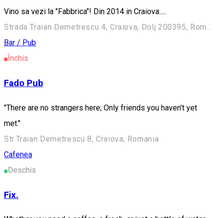
Vino sa vezi la "Fabbrica"! Din 2014 in Craiova.....
Strada Traian Demetrescu 4, Craiova, Dolj 200395, Romania
Bar / Pub
Închis
Fado Pub
"There are no strangers here; Only friends you haven't yet
met."
Str.Traian Demetrescu 8, Craiova, Romania
Cafenea
Deschis
Fix.