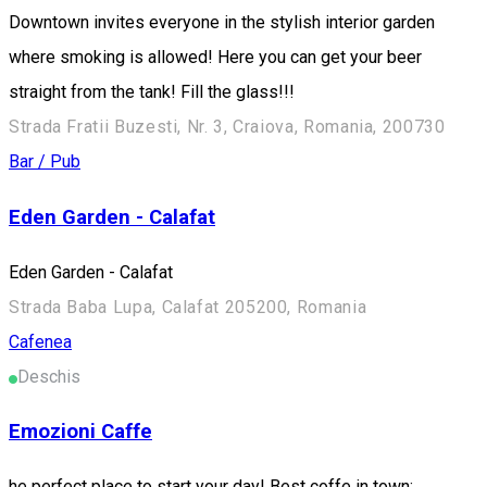
Downtown invites everyone in the stylish interior garden
where smoking is allowed! Here you can get your beer
straight from the tank! Fill the glass!!!
Strada Fratii Buzesti, Nr. 3, Craiova, Romania, 200730
Bar / Pub
Eden Garden - Calafat
Eden Garden - Calafat
Strada Baba Lupa, Calafat 205200, Romania
Cafenea
Deschis
Emozioni Caffe
he perfect place to start your day! Best coffe in town: