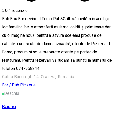
5.0
1 recenzie
Boh Bou Bar devine Il Forno Pub&Grill. Vă invităm în același
loc familiar, într-o atmosferă mult mai caldă și primitoare dar
cu o imagine nouă, pentru a savura aceleași produse de
calitate. cunoscute de dumneavoastră, oferite de Pizzeria Il
Forno, precum și noile preparate oferite pe partea de
restaurant. Pentru rezervări vă rugăm să sunați la numărul de
telefon 0747968214
Calea București 14, Craiova, Romania
Bar / Pub
Pizzerie
Deschis
Kasho