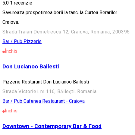
5.0
1 recenzie
Savureaza prospetimea berii la tanc, la Curtea Berarilor
Craiova.
Strada Traian Demetrescu 12, Craiova, Romania, 200395
Bar / Pub
Pizzerie
Închis
Don Lucianoo Bailesti
Pizzerie Resturant Don Lucianoo Bailesti
Strada Victoriei, nr 116, Băilești, Romania
Bar / Pub
Cafenea
Restaurant - Craiova
Închis
Downtown - Contemporary Bar & Food