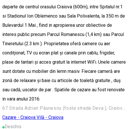
departe de centrul orasului Craiova (600m), intre Spitalul nr.1
si Stadionul Ion Oblemenco sau Sala Polivalenta, la 350 m de
Bulevardul 1 Mai , fiind in apropierea unor obliective de
interes public precum Parcul Romanescu (1,4 km) sau Parcul
Tineretului (2.3 km ). Proprietatea oferă camere cu aer
condiţionat, TV cu ecran plat și canale prin cablu, frigider,
plase de tantari şi acces gratuit la internet WiFi. Unele camere
sunt dotate cu mobilier din lemn masiv. Fiecare cameră are
zonă de relaxare şi baie cu articole de toaletă gratuite , duş
sau cadă, uscator de par . Spatiile de cazare au fost renovate
in vara anului 2016.
67 Strada Adrian Păunescu (fosta strada Deva ), Craiova 200639, Romania
Cazare - Craiova
Vilă - Craiova
Deschis