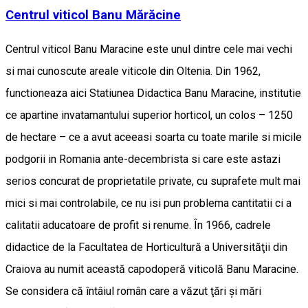
Centrul viticol Banu Mărăcine
Centrul viticol Banu Maracine este unul dintre cele mai vechi
si mai cunoscute areale viticole din Oltenia. Din 1962,
functioneaza aici Statiunea Didactica Banu Maracine, institutie
ce apartine invatamantului superior horticol, un colos – 1250
de hectare – ce a avut aceeasi soarta cu toate marile si micile
podgorii in Romania ante-decembrista si care este astazi
serios concurat de proprietatile private, cu suprafete mult mai
mici si mai controlabile, ce nu isi pun problema cantitatii ci a
calitatii aducatoare de profit si renume. În 1966, cadrele
didactice de la Facultatea de Horticultură a Universităţii din
Craiova au numit această capodoperă viticolă Banu Maracine.
Se considera că întâiul român care a văzut ţări şi mări