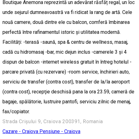
Boutique Anemona reprezintă un adevărat răsfăț regal, un loc
unde sejurul dumneavoastră va fi ridicat la rang de artă. Cele
nouă camere, două dintre ele cu balcon, comferă îmbinarea
perfectă între rafinamentul istoric și utilitatea modernă.
Facilități: -terasă -saună, spa & centru de wellness, masaj,
cadă cu hidromasaj -bar, mic dejun inclus -camerele 3 și 4
dispun de balcon -internet wireless gratuit în întreg hotelul -
parcare privată (cu rezervare) -room service, închirieri auto,
serviciu de transfer (contra cost), transfer de la/la aeroport
(contra cost), recepţie deschisă pana la ora 23.59, cameră de
bagaje, spălătorie, lustruire pantofi, serviciu zilnic de menaj,
fax/copiator.
Strada Crișului 9, Craiova 200391, Romania
Cazare - Craiova
Pensiune - Craiova