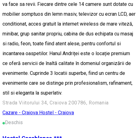
va face sa revii. Fiecare dintre cele 14 camere sunt dotate cu
mobilier somptuos din lemn masiv, televizor cu ecran LCD, aer
conditionat, acces gratuit la internet wireless de mare viteză,
minibar, grup sanitar propriu, cabina de dus echipata cu masaj
si radio, feon, toate fiind atent alese, pentru confortul si
incantarea oaspetilor. Hanul Andriței este o locație premium
ce oferă servicii de înaltă calitate în domeniul organizării de
evenimente. Cuprinde 3 locatii superbe, fiind un centru de
evenimente care se distinge prin profesionalism, rafinament,
stil si eleganta la superlativ.
Strada Viitorului 34, Craiova 200786, Romania
Cazare - Craiova
Hostel - Craiova
Deschis