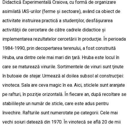
Didactică Experimentală Craiova, cu formă de organizare
asimilată IAS-urilor (ferme şi sectoare), având ca obiect de
activitate instruirea practică a studenţilor, desfăşurarea
activităţii de cercetare de către cadrele didactice şi
implementarea rezultatelor cercetării în producţie. În perioada
1984-1990, prin decopertarea terenului, a fost construită
Hruba, una dintre cele mai mari din ţară. Hruba este locul în
care se maturează vinurile. Sortimentele de vinuri sunt ţinute
în butoaie de stejar. Urmează al doilea subsol al construcţiei:
vinoteca. Sala are ceva magic în ea. Aici, sticlele sunt aranjate
pe rafturi, în poziţie orizontală. În fiecare an, după recoltare se
stabilileşte un număr de sticle, care este adus pentru
învechire. Rafturile sunt numerotate pe categorii. Cele mai
vechi soiuri datează din 1970. În vinotecă se află 20 de mii