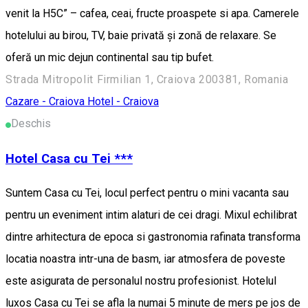
venit la H5C” – cafea, ceai, fructe proaspete si apa. Camerele
hotelului au birou, TV, baie privată şi zonă de relaxare. Se
oferă un mic dejun continental sau tip bufet.
Strada Mitropolit Firmilian 1, Craiova 200381, Romania
Cazare - Craiova
Hotel - Craiova
Deschis
Hotel Casa cu Tei ***
Suntem Casa cu Tei, locul perfect pentru o mini vacanta sau
pentru un eveniment intim alaturi de cei dragi. Mixul echilibrat
dintre arhitectura de epoca si gastronomia rafinata transforma
locatia noastra intr-una de basm, iar atmosfera de poveste
este asigurata de personalul nostru profesionist. Hotelul
luxos Casa cu Tei se afla la numai 5 minute de mers pe jos de