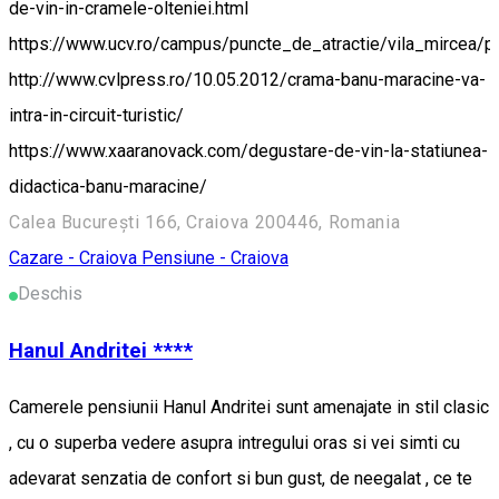
de-vin-in-cramele-olteniei.html
https://www.ucv.ro/campus/puncte_de_atractie/vila_mircea/p
http://www.cvlpress.ro/10.05.2012/crama-banu-maracine-va-
intra-in-circuit-turistic/
https://www.xaaranovack.com/degustare-de-vin-la-statiunea-
didactica-banu-maracine/
Calea București 166, Craiova 200446, Romania
Cazare - Craiova
Pensiune - Craiova
Deschis
Hanul Andritei ****
Camerele pensiunii Hanul Andritei sunt amenajate in stil clasic
, cu o superba vedere asupra intregului oras si vei simti cu
adevarat senzatia de confort si bun gust, de neegalat , ce te