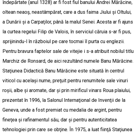
îndepărtate (anul 1328) ar fi fost fiul banului Andrei Mărăcine,
oltean neaoş, neastâmpărat, care a dus faima Jiului şi Oltului,
a Dunării şi a Carpaţilor, până la malul Senei. Acesta ar fi ajuns
la curtea regelui Filip de Valois, în serviciul căruia s-ar fi pus,
sprijinindu-l în războiul pe care tocmai îl purta cu englezii.
Pentru bravura faptelor sale de vitejie i s-a atribuit nobilul titlu
Marchiz de Ronsard, de aici rezultând numele Banu Mărăcine.
Staţiunea Didactică Banu Mărăcine este situată în centrul
viticol cu acelaşi nume, preţuit pentru renumitele sale vinuri
roşii, albe şi aromate, dar şi prin mirificul vinars Roua plaiului,
prezentat în 1996, la Salonul Internaţional de Invenţii de la
Geneva, unde a fost premiat cu medalia de argint, pentru
fineţea şi rafinamentul său, dar şi pentru autenticitatea
tehnologiei prin care se obţine. În 1975, a luat fiinţă Staţiunea