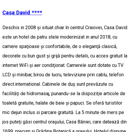
Casa David ****
Deschis in 2008 şi situat chiar în centrul Craiovei, Casa David
este un hotel de patru stele moderinizat in anul 2018, cu
camere spaţioase şi confortabile, de o eleganţă clasică,
decorate cu bun gust şi grijă pentru detalii, cu acces gratuit la
internet WiFi şi aer condiţionat. Camerele sunt dotate cu TV
LCD şi minibar, birou de lucru, televiziune prin cablu, telefon
direct.international. Cabinele de duş sunt prevăzute cu
facilităţi de hidromasaj, punandu-se la dispoziţie articole de
toaletă gratuite, halate de baie şi papuci. Se oferă turistilor
mic dejun inclus si parcare gratuită. La 5 minute de mers pe
jos puteţi găsi centrul oraşului, Casa Băniei, care datează din
1699, precum şi Grădina Botanică a oraşului. Hotelul dispune