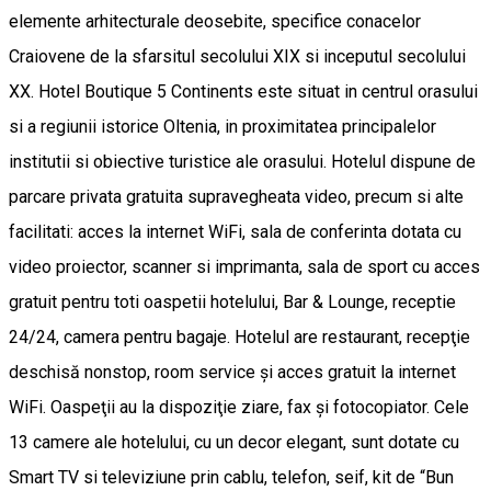
elemente arhitecturale deosebite, specifice conacelor
Craiovene de la sfarsitul secolului XIX si inceputul secolului
XX. Hotel Boutique 5 Continents este situat in centrul orasului
si a regiunii istorice Oltenia, in proximitatea principalelor
institutii si obiective turistice ale orasului. Hotelul dispune de
parcare privata gratuita supravegheata video, precum si alte
facilitati: acces la internet WiFi, sala de conferinta dotata cu
video proiector, scanner si imprimanta, sala de sport cu acces
gratuit pentru toti oaspetii hotelului, Bar & Lounge, receptie
24/24, camera pentru bagaje. Hotelul are restaurant, recepţie
deschisă nonstop, room service şi acces gratuit la internet
WiFi. Oaspeţii au la dispoziţie ziare, fax şi fotocopiator. Cele
13 camere ale hotelului, cu un decor elegant, sunt dotate cu
Smart TV si televiziune prin cablu, telefon, seif, kit de “Bun