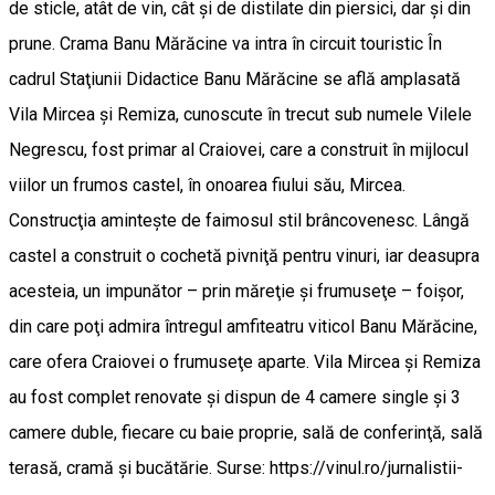
de sticle, atât de vin, cât şi de distilate din piersici, dar şi din
prune. Crama Banu Mărăcine va intra în circuit touristic În
cadrul Staţiunii Didactice Banu Mărăcine se află amplasată
Vila Mircea şi Remiza, cunoscute în trecut sub numele Vilele
Negrescu, fost primar al Craiovei, care a construit în mijlocul
viilor un frumos castel, în onoarea fiului său, Mircea.
Construcţia aminteşte de faimosul stil brâncovenesc. Lângă
castel a construit o cochetă pivniţă pentru vinuri, iar deasupra
acesteia, un impunător – prin măreţie şi frumuseţe – foişor,
din care poţi admira întregul amfiteatru viticol Banu Mărăcine,
care ofera Craiovei o frumuseţe aparte. Vila Mircea şi Remiza
au fost complet renovate şi dispun de 4 camere single şi 3
camere duble, fiecare cu baie proprie, sală de conferinţă, sală
terasă, cramă şi bucătărie. Surse: https://vinul.ro/jurnalistii-