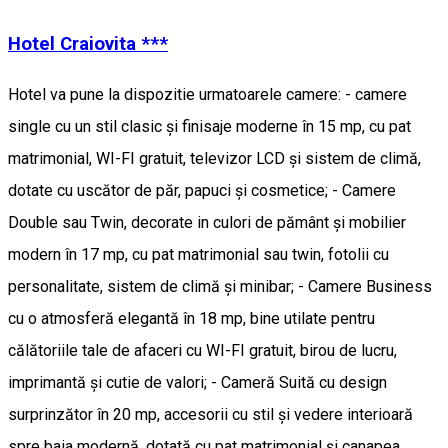
Hotel Craiovita ***
Hotel va pune la dispozitie urmatoarele camere: - camere
single cu un stil clasic și finisaje moderne în 15 mp, cu pat
matrimonial, WI-FI gratuit, televizor LCD și sistem de climă,
dotate cu uscător de păr, papuci și cosmetice; - Camere
Double sau Twin, decorate in culori de pământ și mobilier
modern în 17 mp, cu pat matrimonial sau twin, fotolii cu
personalitate, sistem de climă și minibar; - Camere Business
cu o atmosferă elegantă în 18 mp, bine utilate pentru
călătoriile tale de afaceri cu WI-FI gratuit, birou de lucru,
imprimantă și cutie de valori; - Cameră Suită cu design
surprinzător în 20 mp, accesorii cu stil și vedere interioară
spre baia modernă, dotată cu pat matrimonial și canapea