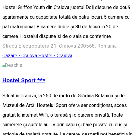
Hostel Griffon Youth din Craiova judetul Dolj dispune de două
apartamente cu capacitate totală de patru locuri, 5 camere cu
pat matrimonial, 8 camere duble și 80 de locuri în 20 de
camere. Hostelul dispune si de o sala de conferinte.
Strada Electroputere 21, Craiova 200568, Romania
Cazare - Craiova
Hostel - Craiova
Deschis
Hostel Sport ***
Situat în Craiova, la 250 de metri de Grădina Botanică şi de
Muzeul de Artă, Hostelul Sport oferă aer condiţionat, acces
gratuit la internet WiFi, o terasă şi o parcare privată. Toate
camerele şi suitele au TV prin cablu şi baie privată cu duş şi
articole de toaletă gratuite. La cerere, oaspeţii pot beneficia în