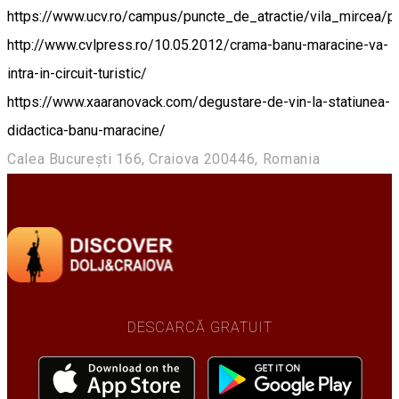
https://www.ucv.ro/campus/puncte_de_atractie/vila_mircea/p
http://www.cvlpress.ro/10.05.2012/crama-banu-maracine-va-
intra-in-circuit-turistic/
https://www.xaaranovack.com/degustare-de-vin-la-statiunea-
didactica-banu-maracine/
Calea București 166, Craiova 200446, Romania
DESCARCĂ GRATUIT