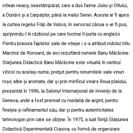
oltean neaoş, neastâmpărat, care a dus faima Jiului şi Oltului,
a Dunării şi a Carpaţilor, până la malul Senei. Acesta ar fi ajuns
la curtea regelui Filip de Valois, în serviciul căruia s-ar fi pus,
sprijinindu-l în războiul pe care tocmai îl purta cu englezii.
Pentru bravura faptelor sale de vitejie i s-a atribuit nobilul titlu
Marchiz de Ronsard, de aici rezultând numele Banu Mărăcine.
Staţiunea Didactică Banu Mărăcine este situată în centrul
viticol cu acelaşi nume, preţuit pentru renumitele sale vinuri
roşii, albe şi aromate, dar şi prin mirificul vinars Roua plaiului,
prezentat în 1996, la Salonul Internaţional de Invenţii de la
Geneva, unde a fost premiat cu medalia de argint, pentru
fineţea şi rafinamentul său, dar şi pentru autenticitatea
tehnologiei prin care se obţine. În 1975, a luat fiinţă Staţiunea
Didactică Experimentală Craiova, cu formă de organizare