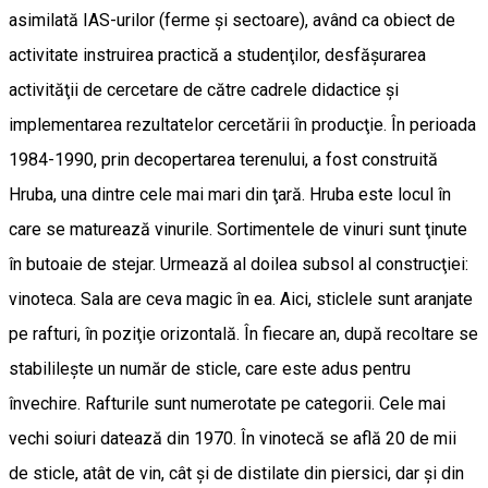
asimilată IAS-urilor (ferme şi sectoare), având ca obiect de
activitate instruirea practică a studenţilor, desfăşurarea
activităţii de cercetare de către cadrele didactice şi
implementarea rezultatelor cercetării în producţie. În perioada
1984-1990, prin decopertarea terenului, a fost construită
Hruba, una dintre cele mai mari din ţară. Hruba este locul în
care se maturează vinurile. Sortimentele de vinuri sunt ţinute
în butoaie de stejar. Urmează al doilea subsol al construcţiei:
vinoteca. Sala are ceva magic în ea. Aici, sticlele sunt aranjate
pe rafturi, în poziţie orizontală. În fiecare an, după recoltare se
stabilileşte un număr de sticle, care este adus pentru
învechire. Rafturile sunt numerotate pe categorii. Cele mai
vechi soiuri datează din 1970. În vinotecă se află 20 de mii
de sticle, atât de vin, cât şi de distilate din piersici, dar şi din