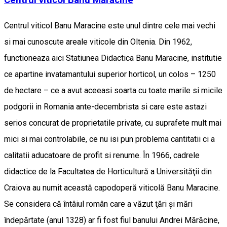
Centrul viticol Banu Maracine este unul dintre cele mai vechi
si mai cunoscute areale viticole din Oltenia. Din 1962,
functioneaza aici Statiunea Didactica Banu Maracine, institutie
ce apartine invatamantului superior horticol, un colos – 1250
de hectare – ce a avut aceeasi soarta cu toate marile si micile
podgorii in Romania ante-decembrista si care este astazi
serios concurat de proprietatile private, cu suprafete mult mai
mici si mai controlabile, ce nu isi pun problema cantitatii ci a
calitatii aducatoare de profit si renume. În 1966, cadrele
didactice de la Facultatea de Horticultură a Universităţii din
Craiova au numit această capodoperă viticolă Banu Maracine.
Se considera că întâiul român care a văzut ţări şi mări
îndepărtate (anul 1328) ar fi fost fiul banului Andrei Mărăcine,