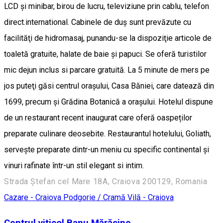
LCD şi minibar, birou de lucru, televiziune prin cablu, telefon
direct.international. Cabinele de duş sunt prevăzute cu
facilităţi de hidromasaj, punandu-se la dispoziţie articole de
toaletă gratuite, halate de baie şi papuci. Se oferă turistilor
mic dejun inclus si parcare gratuită. La 5 minute de mers pe
jos puteţi găsi centrul oraşului, Casa Băniei, care datează din
1699, precum şi Grădina Botanică a oraşului. Hotelul dispune
de un restaurant recent inaugurat care oferă oaspeților
preparate culinare deosebite. Restaurantul hotelului, Goliath,
servește preparate dintr-un meniu cu specific continental și
vinuri rafinate într-un stil elegant si intim.
Strada Ștefan cel Mare 18A, Craiova 200129, Romania
Cazare - Craiova
Podgorie / Cramă
Vilă - Craiova
Centrul viticol Banu Mărăcine