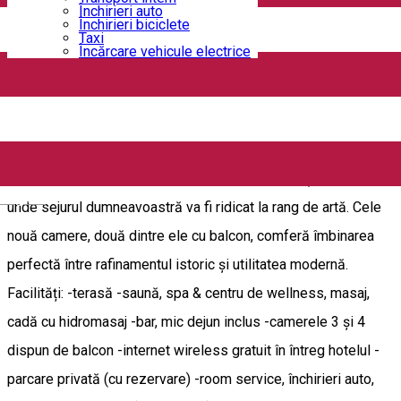
Strada Crișului 9b, Craiova 200391, Romania
Închirieri auto
Închirieri biciclete
Cazare - Craiova
Vilă - Craiova
Taxi
Încărcare vehicule electrice
Deschis
Boutique Anemona ****
Aflat la 500 de metri de centrul orasului Craiova, hotelul
Boutique Anemona reprezintă un adevărat răsfăț regal, un loc
English
unde sejurul dumneavoastră va fi ridicat la rang de artă. Cele
nouă camere, două dintre ele cu balcon, comferă îmbinarea
perfectă între rafinamentul istoric și utilitatea modernă.
Facilități: -terasă -saună, spa & centru de wellness, masaj,
cadă cu hidromasaj -bar, mic dejun inclus -camerele 3 și 4
dispun de balcon -internet wireless gratuit în întreg hotelul -
parcare privată (cu rezervare) -room service, închirieri auto,