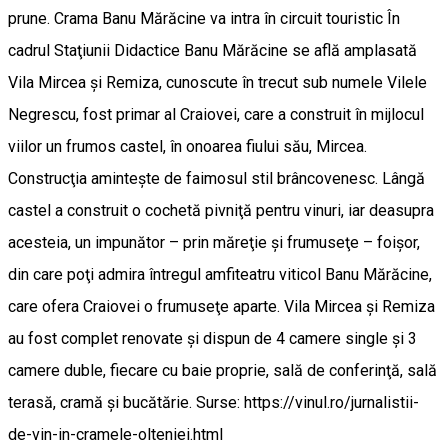
prune. Crama Banu Mărăcine va intra în circuit touristic În
cadrul Staţiunii Didactice Banu Mărăcine se află amplasată
Vila Mircea şi Remiza, cunoscute în trecut sub numele Vilele
Negrescu, fost primar al Craiovei, care a construit în mijlocul
viilor un frumos castel, în onoarea fiului său, Mircea.
Construcţia aminteşte de faimosul stil brâncovenesc. Lângă
castel a construit o cochetă pivniţă pentru vinuri, iar deasupra
acesteia, un impunător – prin măreţie şi frumuseţe – foişor,
din care poţi admira întregul amfiteatru viticol Banu Mărăcine,
care ofera Craiovei o frumuseţe aparte. Vila Mircea şi Remiza
au fost complet renovate şi dispun de 4 camere single şi 3
camere duble, fiecare cu baie proprie, sală de conferinţă, sală
terasă, cramă şi bucătărie. Surse: https://vinul.ro/jurnalistii-
de-vin-in-cramele-olteniei.html