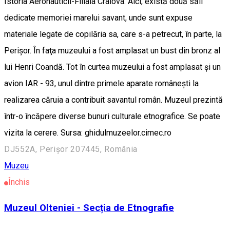
Istoria Aeronauticii-Filiala Craiova. Aici, există două săli
dedicate memoriei marelui savant, unde sunt expuse
materiale legate de copilăria sa, care s-a petrecut, în parte, la
Perişor. În faţa muzeului a fost amplasat un bust din bronz al
lui Henri Coandă. Tot în curtea muzeului a fost amplasat şi un
avion IAR - 93, unul dintre primele aparate româneşti la
realizarea căruia a contribuit savantul român. Muzeul prezintă
într-o încăpere diverse bunuri culturale etnografice. Se poate
vizita la cerere. Sursa: ghidulmuzeelor.cimec.ro
DJ552A, Perișor 207445, România
Muzeu
Închis
Muzeul Olteniei - Secția de Etnografie