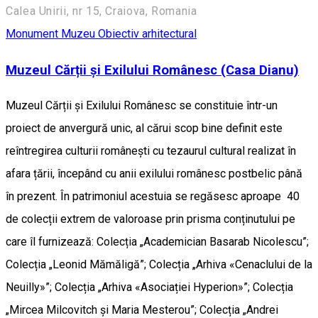
Calea Unirii, nr 15, Craiova, Romania
Monument
Muzeu
Obiectiv arhitectural
Muzeul Cărții și Exilului Românesc (Casa Dianu)
Muzeul Cărții și Exilului Românesc se constituie într-un
proiect de anvergură unic, al cărui scop bine definit este
reîntregirea culturii românești cu tezaurul cultural realizat în
afara țării, începând cu anii exilului românesc postbelic până
în prezent. În patrimoniul acestuia se regăsesc aproape 40
de colecții extrem de valoroase prin prisma conținutului pe
care îl furnizează: Colecția „Academician Basarab Nicolescu”;
Colecția „Leonid Mămăligă”; Colecția „Arhiva «Cenaclului de la
Neuilly»”; Colecția „Arhiva «Asociației Hyperion»”; Colecția
„Mircea Milcovitch și Maria Mesterou”; Colecția „Andrei