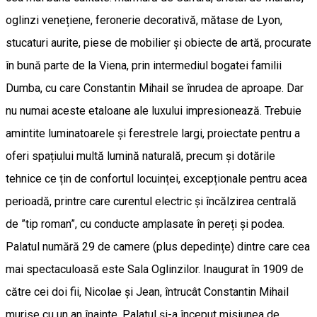
oglinzi venețiene, feronerie decorativă, mătase de Lyon,
stucaturi aurite, piese de mobilier și obiecte de artă, procurate
în bună parte de la Viena, prin intermediul bogatei familii
Dumba, cu care Constantin Mihail se înrudea de aproape. Dar
nu numai aceste etaloane ale luxului impresionează. Trebuie
amintite luminatoarele și ferestrele largi, proiectate pentru a
oferi spațiului multă lumină naturală, precum și dotările
tehnice ce țin de confortul locuinței, excepționale pentru acea
perioadă, printre care curentul electric și încălzirea centrală
de ”tip roman”, cu conducte amplasate în pereți și podea.
Palatul numără 29 de camere (plus depedințe) dintre care cea
mai spectaculoasă este Sala Oglinzilor. Inaugurat în 1909 de
către cei doi fii, Nicolae și Jean, întrucât Constantin Mihail
murise cu un an înainte, Palatul și-a început misiunea de