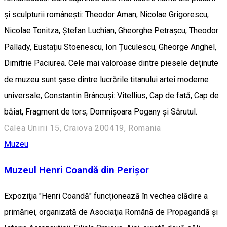
și sculpturii românești: Theodor Aman, Nicolae Grigorescu,
Nicolae Tonitza, Ștefan Luchian, Gheorghe Petrașcu, Theodor
Pallady, Eustațiu Stoenescu, Ion Țuculescu, Gheorge Anghel,
Dimitrie Paciurea. Cele mai valoroase dintre piesele deținute
de muzeu sunt șase dintre lucrările titanului artei moderne
universale, Constantin Brâncuși: Vitellius, Cap de fată, Cap de
băiat, Fragment de tors, Domnișoara Pogany și Sărutul.
Calea Unirii 15, Craiova 200419, Romania
Muzeu
Muzeul Henri Coandă din Perișor
Expoziţia "Henri Coandă" funcţionează în vechea clădire a
primăriei, organizată de Asociaţia Română de Propagandă şi