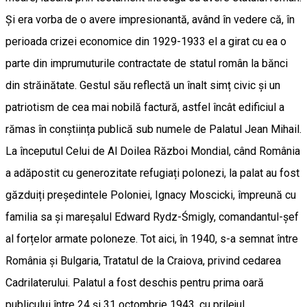
Și era vorba de o avere impresionantă, având în vedere că, în
perioada crizei economice din 1929-1933 el a girat cu ea o
parte din imprumuturile contractate de statul român la bănci
din străinătate. Gestul său reflectă un înalt simț civic și un
patriotism de cea mai nobilă factură, astfel încât edificiul a
rămas în conștiința publică sub numele de Palatul Jean Mihail.
La începutul Celui de Al Doilea Război Mondial, când România
a adăpostit cu generozitate refugiați polonezi, la palat au fost
găzduiți președintele Poloniei, Ignacy Moscicki, împreună cu
familia sa și mareșalul Edward Rydz-Śmigly, comandantul-șef
al forțelor armate poloneze. Tot aici, în 1940, s-a semnat între
România și Bulgaria, Tratatul de la Craiova, privind cedarea
Cadrilaterului. Palatul a fost deschis pentru prima oară
publicului între 24 și 31 octombrie 1943, cu prilejul