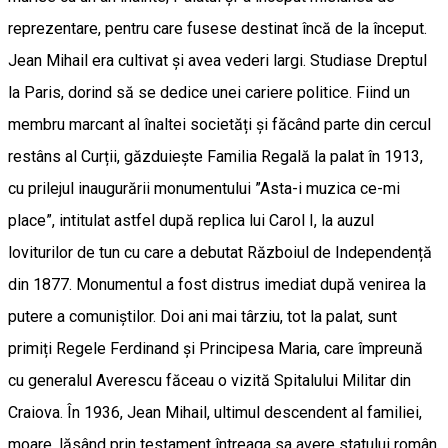
reprezentare, pentru care fusese destinat încă de la început.
Jean Mihail era cultivat și avea vederi largi. Studiase Dreptul
la Paris, dorind să se dedice unei cariere politice. Fiind un
membru marcant al înaltei societăți și făcând parte din cercul
restâns al Curții, găzduiește Familia Regală la palat în 1913,
cu prilejul inaugurării monumentului ”Asta-i muzica ce-mi
place”, intitulat astfel după replica lui Carol I, la auzul
loviturilor de tun cu care a debutat Războiul de Independență
din 1877. Monumentul a fost distrus imediat după venirea la
putere a comuniștilor. Doi ani mai târziu, tot la palat, sunt
primiți Regele Ferdinand și Principesa Maria, care împreună
cu generalul Averescu făceau o vizită Spitalului Militar din
Craiova. În 1936, Jean Mihail, ultimul descendent al familiei,
moare, lăsând prin testament întreaga sa avere statului român.