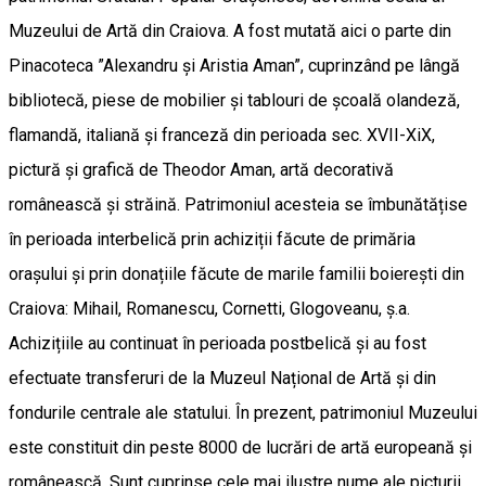
Muzeului de Artă din Craiova. A fost mutată aici o parte din
Pinacoteca ”Alexandru și Aristia Aman”, cuprinzând pe lângă
bibliotecă, piese de mobilier și tablouri de școală olandeză,
flamandă, italiană și franceză din perioada sec. XVII-XiX,
pictură și grafică de Theodor Aman, artă decorativă
românească și străină. Patrimoniul acesteia se îmbunătățise
în perioada interbelică prin achiziții făcute de primăria
orașului și prin donațiile făcute de marile familii boierești din
Craiova: Mihail, Romanescu, Cornetti, Glogoveanu, ș.a.
Achizițiile au continuat în perioada postbelică și au fost
efectuate transferuri de la Muzeul Național de Artă și din
fondurile centrale ale statului. În prezent, patrimoniul Muzeului
este constituit din peste 8000 de lucrări de artă europeană și
românească. Sunt cuprinse cele mai ilustre nume ale picturii