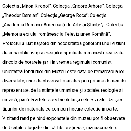
Colecția „Miron Kiropol”; Colecția „Grigore Arbore”; Colecția
„Theodor Damian”; Colecția „George Roca”; Colecția
„Academia Româno-Americană de Arte și Științe”; Colecția
„Memoria exilului românesc la Televiziunea Română”.
Proiectul a luat naștere din necesitatea generării unei viziuni
de ansamblu asupra creațiilor spirituale românești, realizate
dincolo de hotarele țării în vremea regimului comunist.
Unicitatea fondurilor din Muzeu este dată de remarcabila lor
diversitate, ușor de observat, mai ales prin prisma domeniilor
reprezentate, de la științele umaniste și sociale, teologie și
muzică, până la artele spectacolului și cele vizuale, dar și a
tipurilor de materiale ce compun fiecare colecție în parte.
Vizitând rând pe rând exponatele din muzeu pot fi observate
dedicațiile olografe din cărțile prețioase, manuscrisele și