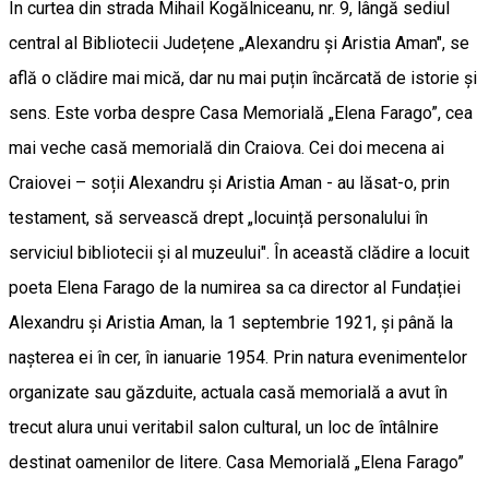
În curtea din strada Mihail Kogălniceanu, nr. 9, lângă sediul
central al Bibliotecii Județene „Alexandru și Aristia Aman", se
află o clădire mai mică, dar nu mai puțin încărcată de istorie și
sens. Este vorba despre Casa Memorială „Elena Farago”, cea
mai veche casă memorială din Craiova. Cei doi mecena ai
Craiovei – soții Alexandru și Aristia Aman - au lăsat-o, prin
testament, să servească drept „locuință personalului în
serviciul bibliotecii și al muzeului". În această clădire a locuit
poeta Elena Farago de la numirea sa ca director al Fundației
Alexandru și Aristia Aman, la 1 septembrie 1921, și până la
nașterea ei în cer, în ianuarie 1954. Prin natura evenimentelor
organizate sau găzduite, actuala casă memorială a avut în
trecut alura unui veritabil salon cultural, un loc de întâlnire
destinat oamenilor de litere. Casa Memorială „Elena Farago”