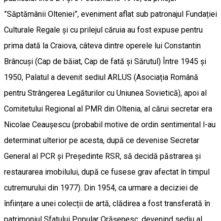
”Săptămânii Olteniei”, eveniment aflat sub patronajul Fundației
Culturale Regale și cu prilejul căruia au fost expuse pentru
prima dată la Craiova, câteva dintre operele lui Constantin
Brâncuși (Cap de băiat, Cap de fată și Sărutul) Între 1945 și
1950, Palatul a devenit sediul ARLUS (Asociația Română
pentru Strângerea Legăturilor cu Uniunea Sovietică), apoi al
Comitetului Regional al PMR din Oltenia, al cărui secretar era
Nicolae Ceaușescu (probabil motive de ordin sentimental l-au
determinat ulterior pe acesta, după ce devenise Secretar
General al PCR și Președinte RSR, să decidă păstrarea și
restaurarea imobilului, după ce fusese grav afectat în timpul
cutremurului din 1977). Din 1954, ca urmare a deciziei de
înființare a unei colecții de artă, clădirea a fost transferată în
patrimoniul Sfatului Popular Orășenesc, devenind sediu al