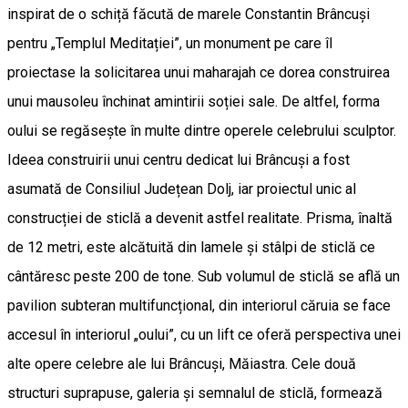
inspirat de o schiță făcută de marele Constantin Brâncuși
pentru „Templul Meditației”, un monument pe care îl
proiectase la solicitarea unui maharajah ce dorea construirea
unui mausoleu închinat amintirii soției sale. De altfel, forma
oului se regăsește în multe dintre operele celebrului sculptor.
Ideea construirii unui centru dedicat lui Brâncuși a fost
asumată de Consiliul Județean Dolj, iar proiectul unic al
construcției de sticlă a devenit astfel realitate. Prisma, înaltă
de 12 metri, este alcătuită din lamele și stâlpi de sticlă ce
cântăresc peste 200 de tone. Sub volumul de sticlă se află un
pavilion subteran multifuncțional, din interiorul căruia se face
accesul în interiorul „oului”, cu un lift ce oferă perspectiva unei
alte opere celebre ale lui Brâncuși, Măiastra. Cele două
structuri suprapuse, galeria și semnalul de sticlă, formează