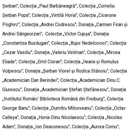
Șerban”; Colecția „Paul Barbăneagră”; Colecția „Corneliu
Șerban Popa”; Colecția „Vintilă Horia”; Colecția „Cicerone
Poghirc”; Colecția „Andrei Codrescu”; Donația „Carmen Firan și
Andrei Sângeorzan”; Colecția „Victor Cupșa”; Donația
„Constantza Buzdugan”; Colecția „Bujor Nedelcovici”; Colecția
„Cezar Vasiliu”; Donația „Valeriu Veliman”; Colecția „Mircea
Eliade”; Colecția „Emil Cioran”; Colecția „Ileana și Romulus
Vulpescu”; Donația „Șerban Viorel și Rodica Stănoiu”; Colecția
„Academician Dan Berindei”; Colecția „Academician Dinu C.
Giurescu”; Donația „Academician Ștefan Ștefănescu”; Donația
„Institutul Român/ Biblioteca Română din Freiburg”; Colecția
George Banu”; Colecția „Dumitru Milcoveanu”; Colecția „Octav
Calleya”; Donația „Horia-Dinu Nicolaescu”; Colecția „Nicolas
Adam”; Donația „Ion Deaconescu”; Colecția „Aurora Cornu”;