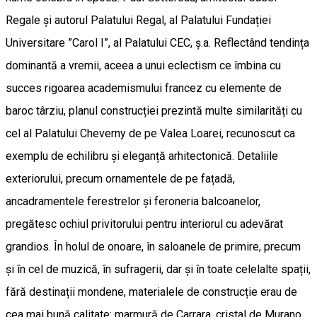
Regale și autorul Palatului Regal, al Palatului Fundației
Universitare ”Carol I”, al Palatului CEC, ș.a. Reflectând tendința
dominantă a vremii, aceea a unui eclectism ce îmbina cu
succes rigoarea academismului francez cu elemente de
baroc târziu, planul construcției prezintă multe similarități cu
cel al Palatului Cheverny de pe Valea Loarei, recunoscut ca
exemplu de echilibru și eleganță arhitectonică. Detaliile
exteriorului, precum ornamentele de pe fațadă,
ancadramentele ferestrelor și feroneria balcoanelor,
pregătesc ochiul privitorului pentru interiorul cu adevărat
grandios. În holul de onoare, în saloanele de primire, precum
și în cel de muzică, în sufragerii, dar și în toate celelalte spații,
fără destinații mondene, materialele de construcție erau de
cea mai bună calitate: marmură de Carrara, cristal de Murano,