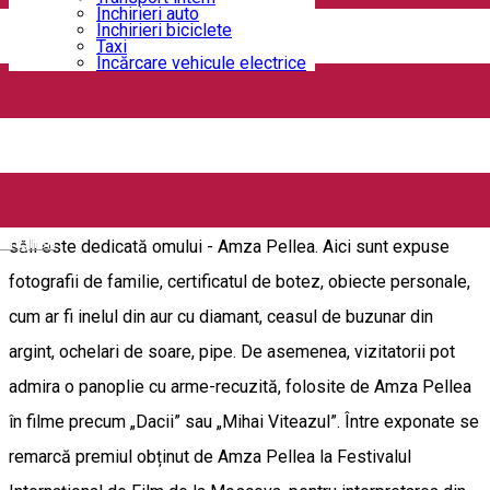
Închirieri auto
Închirieri biciclete
Casa Memorială „Amza Pellea” din orașul Băilești a fost
Taxi
Încărcare vehicule electrice
deschisă publicului larg în data de 7 aprilie 2024. Clădirea,
construită în anul 1908 în stil neo-baroc, a fost renovată cu
sprijinul Consiliului Județean Dolj. A fost amenajată o
expoziție în memoria marelei actor Amza Pellea, cu obiecte
donate de către fiica acestuia, actrița Oana Pellea. Una dintre
English
săli este dedicată omului - Amza Pellea. Aici sunt expuse
fotografii de familie, certificatul de botez, obiecte personale,
cum ar fi inelul din aur cu diamant, ceasul de buzunar din
argint, ochelari de soare, pipe. De asemenea, vizitatorii pot
admira o panoplie cu arme-recuzită, folosite de Amza Pellea
în filme precum „Dacii” sau „Mihai Viteazul”. Între exponate se
remarcă premiul obținut de Amza Pellea la Festivalul