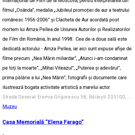
Internațional de Film de la Moscova, pentru interpretarea din
filmul „Osânda”, medalia „Jubileul promoției de aur a teatrului
românesc 1956-2006” și Clacheta de Aur acordată post
mortem lui Amza Pellea de Uniunea Autorilor și Realizatorilor
de Film din România, în anul 1998. Cea de-a doua sală este
dedicată actorului - Amza Pellea, iar aici sunt expuse afișe de
filme precum: „Nea Mărin miliardar”, „Atunci i-am condamnat
pe toți la moarte”, „Mihai Viteazul”, „Puterea și adevărul”,
prima pălărie a lui „Nea Mărin”, fotografii și documente care
ilustrează bogata activitate artistică a marelui actor.
Strada General Eremia Grigorescu 58, Băilești 205100, România
Muzeu
Casa Memorială ”Elena Farago”