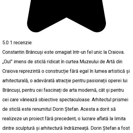
5.0
1 recenzie
Constantin Brâncuși este omagiat într-un fel unic la Craiova.
„Oul” imens de sticlă ridicat în curtea Muzeului de Artă din
Craiova reprezintă o construcție fără egal în lumea artistică și
arhitecturală, o adevărată atracție pentru pasionații operei lui
Brâncuși, pentru cei fascinați de arta modernă, cât și pentru
cei care vânează obiective spectaculoase. Arhitectul prismei
de sticlă este renumitul Dorin Ștefan. Acesta a dorit să
realizeze un proiect fără precedent, o lucrare aflată la limita
dintre sculptură și arhitectură îndrăzneață. Dorin Ștefan a fost