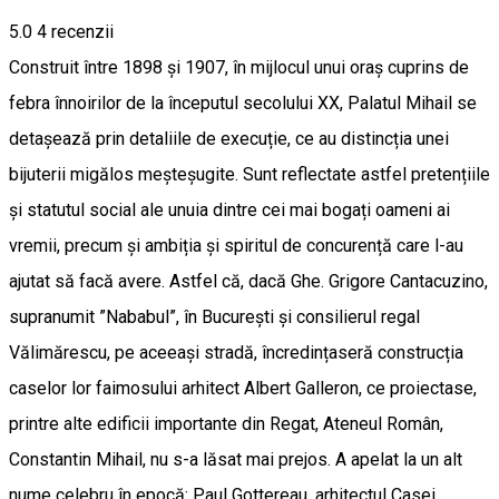
5.0
4
recenzii
Construit între 1898 și 1907, în mijlocul unui oraș cuprins de
febra înnoirilor de la începutul secolului XX, Palatul Mihail se
detașează prin detaliile de execuție, ce au distincția unei
bijuterii migălos meșteșugite. Sunt reflectate astfel pretențiile
și statutul social ale unuia dintre cei mai bogați oameni ai
vremii, precum și ambiția și spiritul de concurență care l-au
ajutat să facă avere. Astfel că, dacă Ghe. Grigore Cantacuzino,
supranumit ”Nababul”, în București și consilierul regal
Vălimărescu, pe aceeași stradă, încredințaseră construcția
caselor lor faimosului arhitect Albert Galleron, ce proiectase,
printre alte edificii importante din Regat, Ateneul Român,
Constantin Mihail, nu s-a lăsat mai prejos. A apelat la un alt
nume celebru în epocă: Paul Gottereau, arhitectul Casei