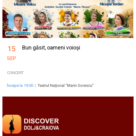
Bun găsit, oameni voioși
15
SEP
CONCERT
Începe la 19:00
|
Teatrul Naţional “Marin Sorescu”