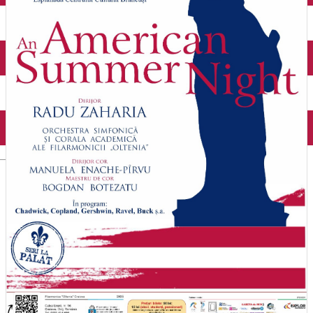
Închirieri auto
Închirieri biciclete
Taxi
Încărcare vehicule electrice
English