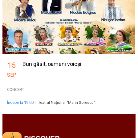
Bun găsit, oameni voioși
15
SEP
CONCERT
Începe la 19:00
|
Teatrul Naţional “Marin Sorescu”