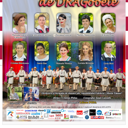
Închirieri auto
Închirieri biciclete
Taxi
Încărcare vehicule electrice
English