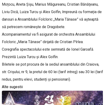
Moțocu, Aneta Şişu, Marius Măgureanu, Cristian Bănăţeanu,
Liviu Dică, Luiza Turcu și Alex Golfin, împreună cu formația de
dansuri a Ansamblului Folcloric „Maria Tănase” vă așteaptă
să petrecem românește de Dragobete.
Acompaniamentul va fi asigurat de orchestra Ansamblului
Folcloric „Maria Tănase” dirijată de Cristian Pîrlea.
Coregrafia spectacolului este semnată de Ionel Garoafă.
Prezintă Luiza Turcu și Alex Golfin.
Biletele se pot procura de la sediul ansamblului din Craiova,
str. Crișului, nr 9, la pretul de 60 lei (tarif intreg) sau 30 lei (tarif
redus, pentru elevi, studenți și pensionari).
Alte sugestii