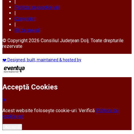
|
Politica de cookie-uri
|
Copyright
|
Kit de presă
© Copyright 2026 Consiliul Județean Dolj. Toate drepturile
rezervate
❤️ Designed, built, maintained & hosted by
Acceptă Cookies
Acest website folosește cookie-uri. Verifică
Politica de
cookie-uri
Acceptă