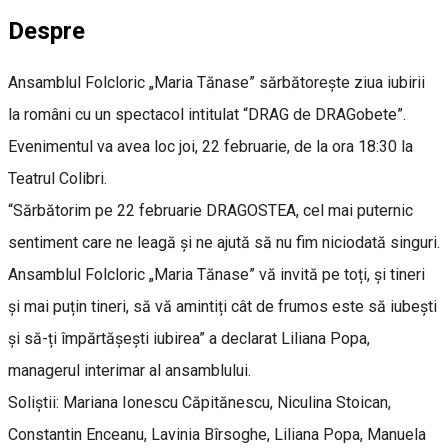
Despre
Ansamblul Folcloric „Maria Tănase” sărbătorește ziua iubirii
la români cu un spectacol intitulat “DRAG de DRAGobete”.
Evenimentul va avea loc joi, 22 februarie, de la ora 18:30 la
Teatrul Colibri.
“Sărbătorim pe 22 februarie DRAGOSTEA, cel mai puternic
sentiment care ne leagă și ne ajută să nu fim niciodată singuri.
Ansamblul Folcloric „Maria Tănase” vă invită pe toți, și tineri
și mai puțin tineri, să vă amintiți cât de frumos este să iubești
și să-ți împărtășești iubirea” a declarat Liliana Popa,
managerul interimar al ansamblului.
Soliștii: Mariana Ionescu Căpitănescu, Niculina Stoican,
Constantin Enceanu, Lavinia Bîrsoghe, Liliana Popa, Manuela