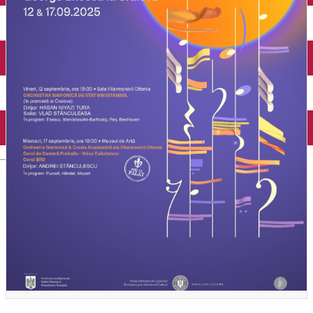
Închirieri auto
Închirieri biciclete
Taxi
Încărcare vehicule electrice
English