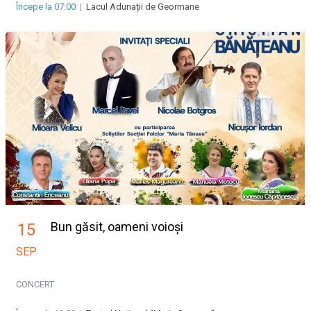
Începe la 07:00
|
Lacul Adunații de Geormane
Bun găsit, oameni voioși
15
SEP
CONCERT