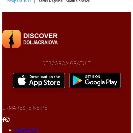
Începe la 19:00
|
Teatrul Naţional “Marin Sorescu”
DESCARCĂ GRATUIT
URMĂREȘTE-NE PE
Despre noi