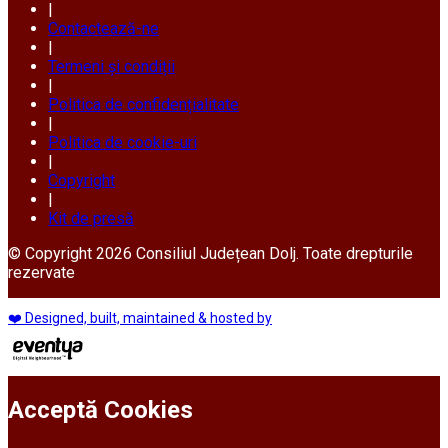
|
Contactează-ne
|
Termeni și condiții
|
Politica de confidențialitate
|
Politica de cookie-uri
|
Copyright
|
Kit de presă
© Copyright 2026 Consiliul Județean Dolj. Toate drepturile
rezervate
❤️ Designed, built, maintained & hosted by
Acceptă Cookies