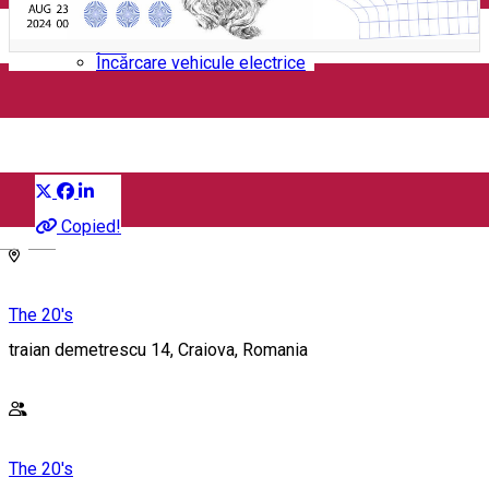
Închirieri auto
Închirieri biciclete
Taxi
Încărcare vehicule electrice
FLAVIU
Distribuie
Concert
Copied!
English
The 20's
traian demetrescu 14, Craiova, Romania
The 20's