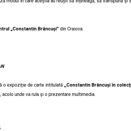
ază modul în care aceștia au reușit să înțeleagă, să transpună și 
trul „Constantin Brâncuși”
din Craiova.
AN
 o expoziție de carte intitulată
,,Constantin Brâncuși în colecți
n, acolo unde va rula și o prezentare multimedia.
;