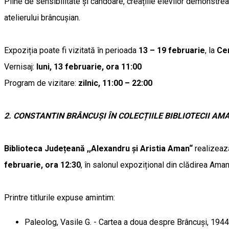
Pline de sensibilitate și candoare, creațiile elevilor demonstre
atelierului brâncușian.
Expoziția poate fi vizitată în perioada
13 – 19 februarie
, la
Cen
Vernisaj:
luni, 13 februarie, ora 11:00
Program de vizitare:
zilnic, 11:00 – 22:00
2.
CONSTANTIN BRÂNCUȘI ÎN COLECȚIILE BIBLIOTECII AM
Biblioteca Județeană ,,Alexandru și Aristia Aman“
realizează
februarie, ora 12:30
, în salonul expozițional din clădirea Ama
Printre titlurile expuse amintim:
Paleolog, Vasile G. - Cartea a doua despre Brâncuși, 1944