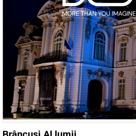
Închirieri auto
Închirieri biciclete
Taxi
Încărcare vehicule electrice
English
Brâncuși.Al lumii