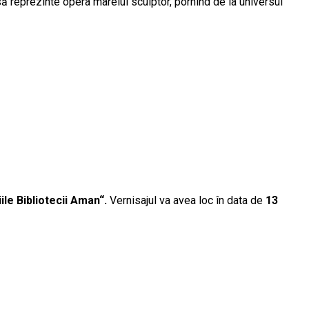
să reprezinte opera marelui sculptor, pornind de la universul
ile Bibliotecii Aman“.
Vernisajul va avea loc în data de
13