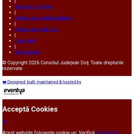
|
Termeni și condiții
|
Politica de confidențialitate
|
Politica de cookie-uri
|
Copyright
|
Kit de presă
© Copyright 2026 Consiliul Județean Dolj. Toate drepturile
rezervate
❤️ Designed, built, maintained & hosted by
Acceptă Cookies
Acest website folosește cookie-uri. Verifică
Politica de