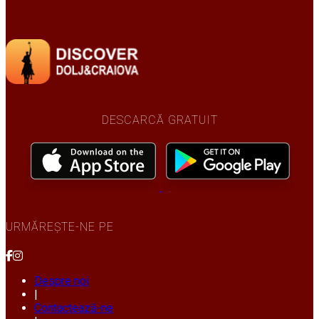
DESCARCĂ GRATUIT
URMĂREȘTE-NE PE
Despre noi
|
Contactează-ne