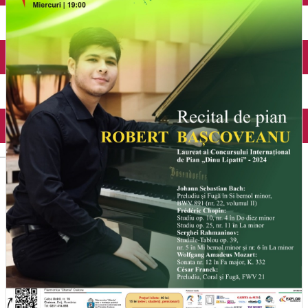
Închirieri auto
Închirieri biciclete
Taxi
Încărcare vehicule electrice
English