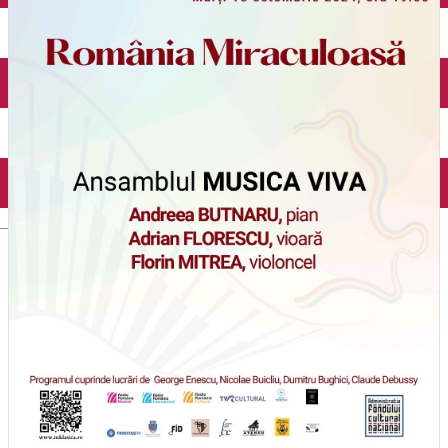
Închirieri auto
Închirieri biciclete
Taxi
Încărcare vehicule electrice
English