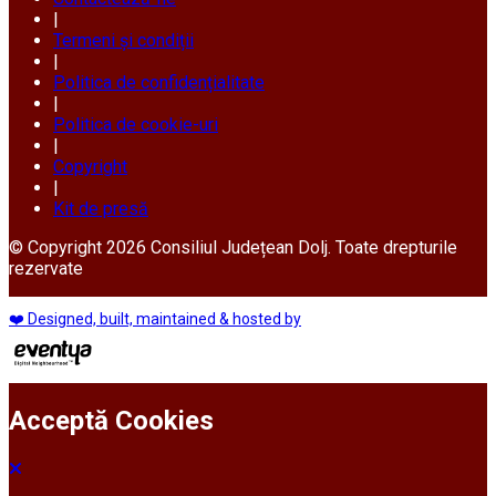
|
Termeni și condiții
|
Politica de confidențialitate
|
Politica de cookie-uri
|
Copyright
|
Kit de presă
© Copyright 2026 Consiliul Județean Dolj. Toate drepturile
rezervate
❤️ Designed, built, maintained & hosted by
Acceptă Cookies