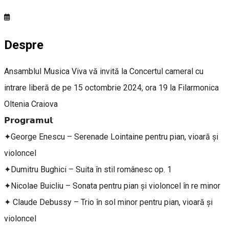
Despre
Ansamblul Musica Viva vă invită la Concertul cameral cu
intrare liberă de pe 15 octombrie 2024, ora 19 la Filarmonica
Oltenia Craiova
𝗣𝗿𝗼𝗴𝗿𝗮𝗺𝘂𝗹:
✦George Enescu – Serenade Lointaine pentru pian, vioară şi
violoncel
✦Dumitru Bughici – Suita în stil românesc op. 1
✦Nicolae Buicliu – Sonata pentru pian şi violoncel în re minor
✦ Claude Debussy – Trio în sol minor pentru pian, vioară şi
violoncel