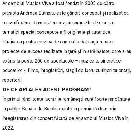
Ansamblul Musica Viva a fost fondat în 2005 de către
pianista Andreea Butnaru, este gândit, conceput şi realizat ca
o manifestare dinamică a muzicii camerale clasice, cu
tematici special concepute a fi originale şi autentice.
Pasiunea pentru muzica de cameră a dat naştere unor
proiecte de succes realizate în ţară şi în străinătate, care s-au
extins la peste 200 de spectacole – muzicale, sincretice,
educative -, filme, înregistrări, stagii de lucru cu tineri talentaţi,
repertorii.
𝗗𝗘 𝗖𝗘 𝗔𝗠 𝗔𝗟𝗘𝗦 𝗔𝗖𝗘𝗦𝗧 𝗣𝗥𝗢𝗚𝗥𝗔𝗠?
În primul rând, toate lucrările româneşti sunt foarte rar cântate
în public. Sonata de Buicliu există în premieră doar prin
înregistrarea din concert făcută de Ansamblul Musica Viva în
2022.