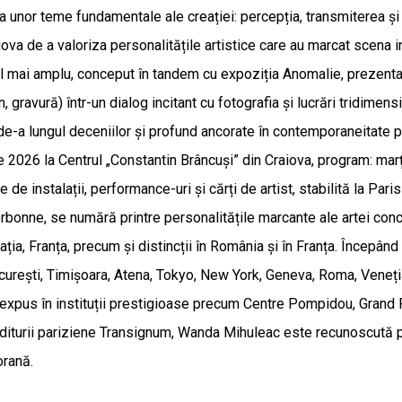
 a unor teme fundamentale ale creației: percepția, transmiterea și 
va de a valoriza personalitățile artistice care au marcat scena i
l mai amplu, conceput în tandem cu expoziția Anomalie, prezentată 
, gravură) într-un dialog incitant cu fotografia și lucrări tridim
 de-a lungul deceniilor și profund ancorate în contemporaneitate p
e 2026 la Centrul „Constantin Brâncuși” din Craiova, program: marți
de instalații, performance-uri și cărți de artist, stabilită la Par
orbonne, se numără printre personalitățile marcante ale artei con
ația, Franța, precum și distincții în România și în Franța. Începând 
București, Timișoara, Atena, Tokyo, New York, Geneva, Roma, Veneți
a expus în instituții prestigioase precum Centre Pompidou, Grand 
 editurii pariziene Transignum, Wanda Mihuleac este recunoscută pe
orană.