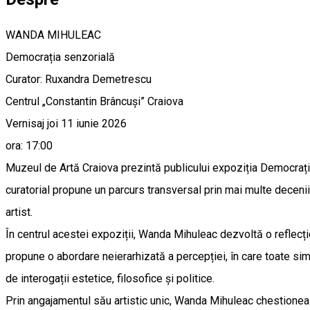
WANDA MIHULEAC
Democrația senzorială
Curator: Ruxandra Demetrescu
Centrul „Constantin Brâncuși” Craiova
Vernisaj joi 11 iunie 2026
ora: 17:00
Muzeul de Artă Craiova prezintă publicului expoziția Democraț
curatorial propune un parcurs transversal prin mai multe decenii d
artist.
În centrul acestei expoziții, Wanda Mihuleac dezvoltă o reflecție 
propune o abordare neierarhizată a percepției, în care toate si
de interogații estetice, filosofice și politice.
Prin angajamentul său artistic unic, Wanda Mihuleac chestionează 