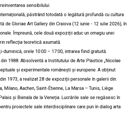
reinventarea sensibilului.
nternațională, păstrând totodată o legătură profundă cu cultura
de Gloriae Art Gallery din Craiova (12 iunie - 12 iulie 2026), în
ensionale. Împreună, cele două expoziții aduc un omagiu unei
rin reflecția teoretică asumată.
-duminică, orele 10:00 – 17:00, intrarea fiind gratuită.
is din 1988. Absolventă a Institutului de Arte Plastice „Nicolae
ceptuale și experimentale românești și europene. A obținut
din 1973, a realizat 28 de expoziții personale în galerii din:
a, Milano, Aachen, Saint-Étienne, La Marsa – Tunis, Liège.
Palais și Bienala de la Veneția. Lucrările sale se regăsesc în
ntru proiectele sale interdisciplinare care pun în dialog arta