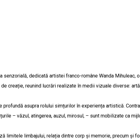
ia senzorială, dedicată artistei franco-române Wanda Mihuleac, 
e creație, reunind lucrări realizate în medii vizuale diverse: artă p
profundă asupra rolului simțurilor în experiența artistică. Contrar
mțurile – văzul, atingerea, auzul, mirosul, – sunt mobilizate ca 
limitele limbajului, relația dintre corp și memorie, precum și for