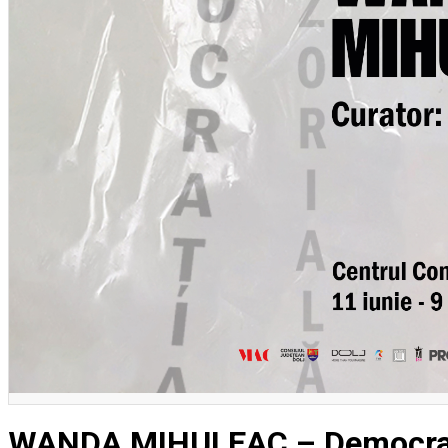
Închirieri auto
Închirieri biciclete
Taxi
Încărcare vehicule electrice
English
WANDA MIHULEAC – Democrați