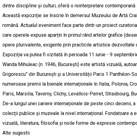
dintre discipline și culturi, oferă o reinterpretare contemporană
Această expoziție se înscrie în demersul Muzeului de Artă Craio
română. Actualul eveniment face parte dintr-un proiect curatoria
care operele expuse aparțin în primul rând artelor grafice (desen
opere plurivalente, exigente prin practicile artistice dezvoltate
Expoziția va putea fi vizitată în perioada 11 iunie - 9 septembri
Wanda Mihuleac (n. 1946, București) este artistă vizuală, autoare 
Grigorescu” din București și a Universității Paris 1 Panthéon-S
numeroase premii la bienale internaționale în Italia, Polonia, Cro
Paris, Marsilia, Taverny, Clichy, Levallois-Perret, Strasbourg, 
De-a lungul unei cariere internaționale de peste cinci decenii, 
colecții publice și muzeale la nivel internațional. Fondatoare a
vizuală, literatura, filosofia și noile forme de expresie contemp
Alte sugestii