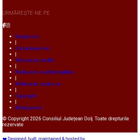
URMĂREȘTE-NE PE
Despre noi
|
Contactează-ne
|
Termeni și condiții
|
Politica de confidențialitate
|
Politica de cookie-uri
|
Copyright
|
Kit de presă
© Copyright 2026 Consiliul Județean Dolj. Toate drepturile
rezervate
❤️ Designed, built, maintained & hosted by