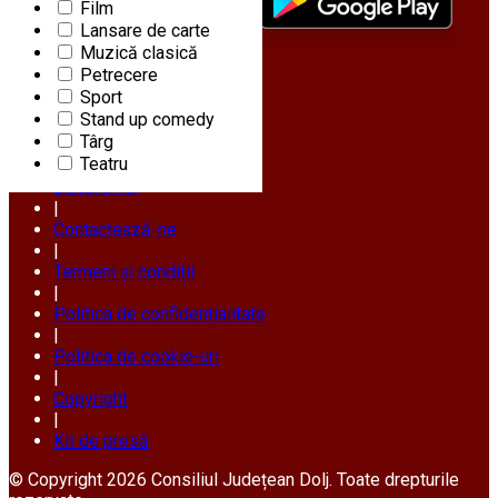
Film
Lansare de carte
Muzică clasică
Petrecere
Sport
URMĂREȘTE-NE PE
Stand up comedy
Târg
Teatru
Despre noi
|
Contactează-ne
|
Termeni și condiții
|
Politica de confidențialitate
|
Politica de cookie-uri
|
Copyright
|
Kit de presă
© Copyright 2026 Consiliul Județean Dolj. Toate drepturile