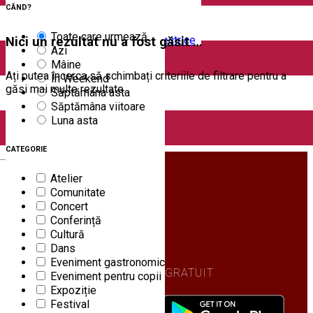
Închirieri auto
CÂND?
Închirieri biciclete
Taxi
Toate care urmează
Încărcare vehicule electrice
Nici un rezultat nu a fost găsit …
Azi
Mâine
Ați putea încerca să schimbați criteriile de filtrare pentru a
În Weekend
găsi mai multe rezultate.
Săptămâna asta
Săptămâna viitoare
Luna asta
CATEGORIE
English
Atelier
Comunitate
Concert
Conferință
Cultură
Dans
Eveniment gastronomic
DESCARCĂ GRATUIT
Eveniment pentru copii
Expoziție
Festival