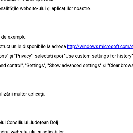
alitățile website-ului și aplicațiilor noastre.
.; de exemplu:
nstrucțiunile disponibile la adresa
http://windows.microsoft.com/
ions" și "Privacy", selectați apoi "Use custom settings for histor
nd control", "Settings", "Show advanced settings" și "Clear browsi
izării multor aplicații.
olul Consiliului Județean Dolj.
rul website-ului și aplicațiilor.