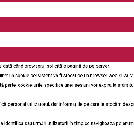
acestei politici, vă exprimați acordul cu privire la utilizarea cooki
cvență liniară de litere și numere, care este trimisă de un server 
are dată când browserul solicită o pagină de pe server.
line: un cookie persistent va fi stocat de un browser web și va ră
tă parte, cookie-urile specifice unei sesiuni vor expira la sfârșitu
fică personal utilizatorul, dar informațiile pe care le stocăm desp
 a identifica sau urmări utilizatorii în timp ce navighează pe anumi