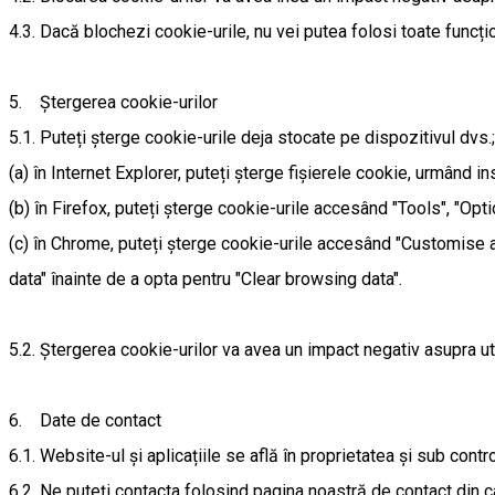
4.3. Dacă blochezi cookie-urile, nu vei putea folosi toate funcțion
5. Ștergerea cookie-urilor
5.1. Puteți șterge cookie-urile deja stocate pe dispozitivul dvs
(a) în Internet Explorer, puteți șterge fișierele cookie, urmând i
(b) în Firefox, puteți șterge cookie-urile accesând "Tools", "Opt
(c) în Chrome, puteți șterge cookie-urile accesând "Customise a
data" înainte de a opta pentru "Clear browsing data".
5.2. Ștergerea cookie-urilor va avea un impact negativ asupra util
6. Date de contact
6.1. Website-ul și aplicațiile se află în proprietatea și sub contr
6.2. Ne puteți contacta folosind pagina noastră de contact din cad