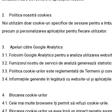
2. Politica noastră cookies
Noi utilizăm doar cookie-uri specifice de sesiune pentru a îmbună
precum și personalizarea aplicațiilor pentru fiecare utilizator.
3. Apeluri către Google Analytics
3.1. Folosim Google Analytics pentru a analiza utilizarea website-
3.2. Furnizorul nostru de servicii de analiză generează statistici 
3.3. Politica cookie-urilor este reglementată de Termenii și cond
3.4. Informațiile generate în legătură cu website-ul și aplicațiile
4. Blocarea cookie-urilor
4.1. Cele mai multe browsere îți permit să refuzi cookie-urile.
4.2. Blocarea cookie-urilor va avea însă un impact negativ asupra 