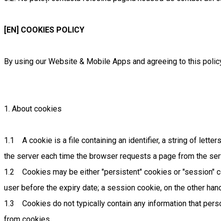
[EN] COOKIES POLICY
By using our Website & Mobile Apps and agreeing to this policy,
1. About cookies
1.1 A cookie is a file containing an identifier, a string of lett
the server each time the browser requests a page from the ser
1.2 Cookies may be either "persistent" cookies or "session" coo
user before the expiry date; a session cookie, on the other han
1.3 Cookies do not typically contain any information that perso
from cookies.