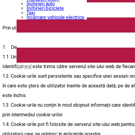
Închirieri auto
Închirieri biciclete
Taxi
Încărcare vehicule electrice
Prin utilizarea website-ului și aplicațiilor noastre și acceptarea 
1. Despre cookie-uri
1.1. Un cookie este un fișier care conține un identificator, o se
Identificatorul este trimis către serverul site-ului web de fiec
English
1.2. Cookie-urile sunt persistente sau specifice unei sesiuni on
în care este șters de utilizator înainte de această dată; pe de al
este închis.
1.3. Cookie-urile nu conțin în mod obișnuit informații care identi
prin intermediul cookie-urilor.
1.4. Cookie-urile pot fi folosite de serverul site-ului web pentru
utilizatorii care se reîntorc în aplicațiile noastre.