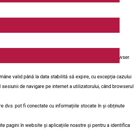
e-urilor, conform prevederilor prezentei politici.
al unui site web către un browser, fiind stocată de acel browser.
mâne valid până la data stabilită să expire, cu excepția cazului
l sesiunii de navigare pe internet a utilizatorului, când browserul
re dvs. pot fi conectate cu informațiile stocate în și obținute
te pagini în website și aplicațiile noastre și pentru a identifica