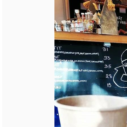
Închirieri auto
Închirieri biciclete
Taxi
Încărcare vehicule electrice
English