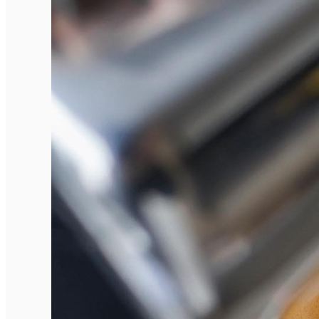
Închirieri auto
Închirieri biciclete
Taxi
Încărcare vehicule electrice
English