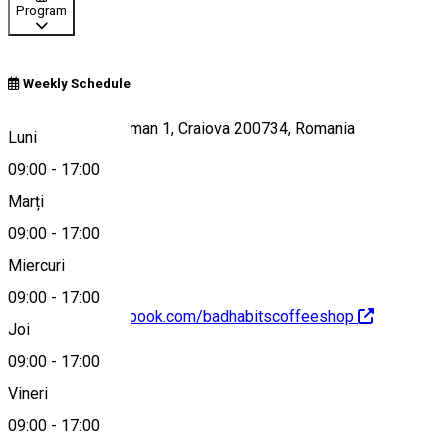
Program
Weekly Schedule
Strada Theodor Aman 1, Craiova 200734, Romania
Luni
09:00
-
17:00
Marți
Hartă
09:00
-
17:00
Miercuri
09:00
-
17:00
https://www.facebook.com/badhabitscoffeeshop
Joi
09:00
-
17:00
Despre
Vineri
09:00
-
17:00
Photo Gallery