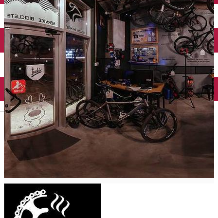
Închirieri auto
Închirieri biciclete
Taxi
Încărcare vehicule electrice
English