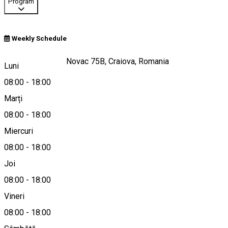
Program
Weekly Schedule
Strada Brazda lui Novac 75B, Craiova, Romania
Luni
08:00
-
18:00
Marți
Hartă
08:00
-
18:00
Miercuri
08:00
-
18:00
0351423333
Joi
08:00
-
18:00
Vineri
office@uvsport.ro
08:00
-
18:00