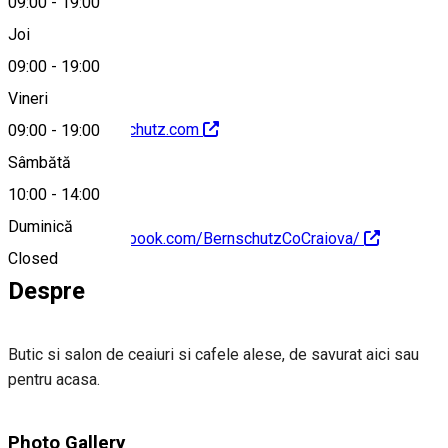
09:00
-
19:00
0728884894
Joi
09:00
-
19:00
Vineri
http://www.bernschutz.com
09:00
-
19:00
Sâmbătă
10:00
-
14:00
Duminică
https://www.facebook.com/BernschutzCoCraiova/
Closed
Despre
Butic si salon de ceaiuri si cafele alese, de savurat aici sau
pentru acasa.
Photo Gallery