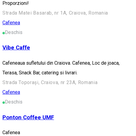
Proporzioni!
Strada Matei Basarab, nr 1A, Craiova, Romania
Cafenea
Deschis
Vibe Caffe
Cafeneaua sufletului din Craiova. Cafenea, Loc de joaca,
Terasa, Snack Bar, catering si livrari.
Strada Toporași, Craiova, nr 23A, Romania
Cafenea
Deschis
Ponton Coffee UMF
Cafenea