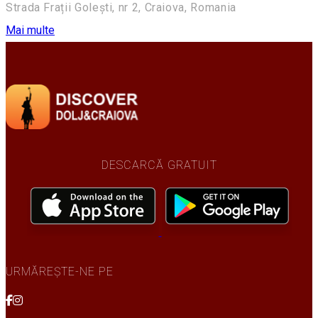
Strada Frații Golești, nr 2, Craiova, Romania
Mai multe
DESCARCĂ GRATUIT
URMĂREȘTE-NE PE