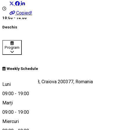
Copied!
10:00 - 14:00
Deschis
Program
Weekly Schedule
Strada Bibescu 58, Craiova 200377, Romania
Luni
09:00
-
19:00
Marți
Hartă
09:00
-
19:00
Miercuri