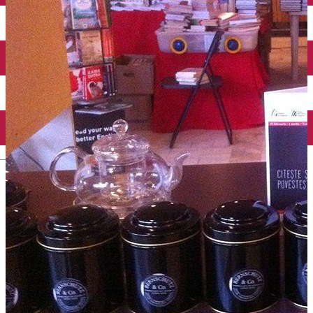
Închirieri auto
Închirieri biciclete
Taxi
Încărcare vehicule electrice
English