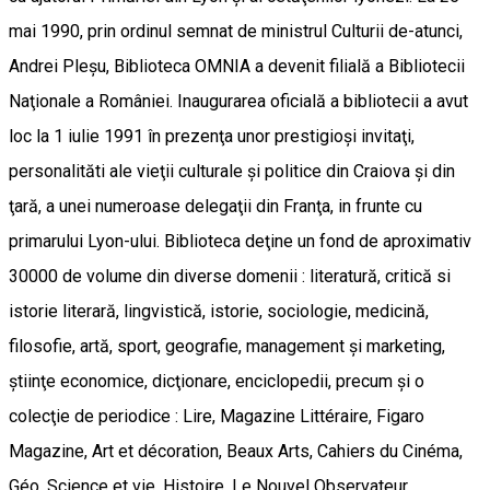
mai 1990, prin ordinul semnat de ministrul Culturii de-atunci,
Andrei Pleşu, Biblioteca OMNIA a devenit filială a Bibliotecii
Naţionale a României. Inaugurarea oficială a bibliotecii a avut
loc la 1 iulie 1991 în prezenţa unor prestigioşi invitaţi,
personalităti ale vieţii culturale şi politice din Craiova şi din
ţară, a unei numeroase delegaţii din Franţa, in frunte cu
primarului Lyon-ului. Biblioteca deţine un fond de aproximativ
30000 de volume din diverse domenii : literatură, critică si
istorie literară, lingvistică, istorie, sociologie, medicină,
filosofie, artă, sport, geografie, management şi marketing,
ştiinţe economice, dicţionare, enciclopedii, precum şi o
colecţie de periodice : Lire, Magazine Littéraire, Figaro
Magazine, Art et décoration, Beaux Arts, Cahiers du Cinéma,
Géo, Science et vie, Histoire, Le Nouvel Observateur,