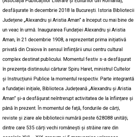
(Asociația Publicațiilor Literare și Editurilor din România),
desfășurate în decembrie 2018 la București. Istoria Bibliotecii
Județene „Alexandru și Aristia Aman” a început cu mai bine de
un veac în urmă. Inaugurarea Fundației Alexandru și Aristia
Aman, în 21 decembrie 1908, a reprezentat prima inițiativă
privată din Craiova în sensul înființării unui centru cultural
complex destinat publicului. Momentul festiv s-a desfășurat
în prezența distinsului cărturar Spiru Haret, ministrul Cultelor
și Instrucțiunii Publice la momentul respectiv. Parte integrantă
a fundației inițiale, Biblioteca Județeană „Alexandru și Aristia
Aman” și-a desfășurat neîntrerupt activitatea de la înființare și
până în prezent. În momentul de față, fondurile de cărți,
reviste și ziare ale bibliotecii numără peste 628088 unități,
dintre care 535 cărți vechi românești și străine rare din