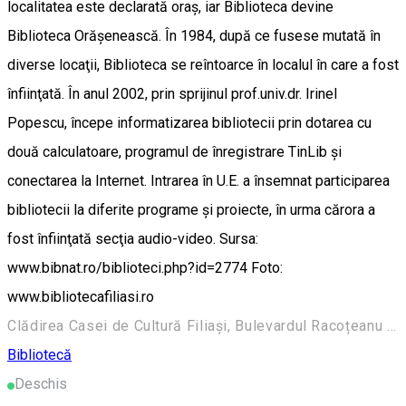
localitatea este declarată oraş, iar Biblioteca devine
Biblioteca Orăşenească. În 1984, după ce fusese mutată în
diverse locaţii, Biblioteca se reîntoarce în localul în care a fost
înfiinţată. În anul 2002, prin sprijinul prof.univ.dr. Irinel
Popescu, începe informatizarea bibliotecii prin dotarea cu
două calculatoare, programul de înregistrare TinLib şi
conectarea la Internet. Intrarea în U.E. a însemnat participarea
bibliotecii la diferite programe şi proiecte, în urma cărora a
fost înfiinţată secţia audio-video. Sursa:
www.bibnat.ro/biblioteci.php?id=2774 Foto:
www.bibliotecafiliasi.ro
Clădirea Casei de Cultură Filiași, Bulevardul Racoțeanu 157, Filiași 205300, România
Bibliotecă
Deschis