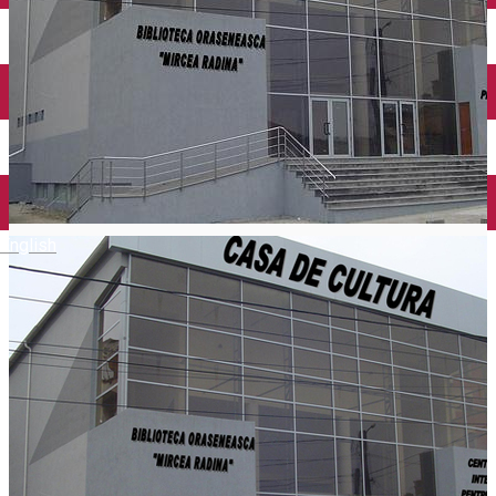
Închirieri auto
Închirieri biciclete
Taxi
Încărcare vehicule electrice
English