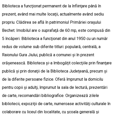
Biblioteca a funcţionat permanent de la înfiinţare până în
prezent, având mai multe locaţii, actualmente având sediu
propriu. Clădirea se află în patrimoniul Primăriei oraşului
Bechet. Imobilul are o suprafaţă de 60 mp, este compusă din
5 încăperi. Biblioteca a funcţionat din anul 1950 cu un număr
redus de volume sub diferite titluri: populară, centrală, a
Raionului Gura Jiului, publică a comunei şi în prezent
orăşenească. Biblioteca şi-a îmbogăţit colecţiile prin finanţare
publică şi prin donaţii de la Biblioteca Judeţeană, precum şi
de la diferite persoane fizice. Oferă împrumut la domicilu
pentru copii şi adulţi, împrumut la sala de lectură, prezentări
de carte, recomandări bibliografice. Organizează zilele
bibliotecii, expoziţii de carte, numeroase activităţi culturale în
colaborare cu liceul din localitate, cu şcoala generală şi