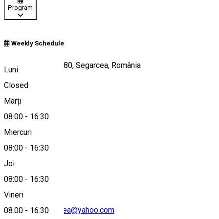
Program
Weekly Schedule
Strada Republicii 80, Segarcea, România
Luni
Closed
Marți
Hartă
08:00
-
16:30
Miercuri
08:00
-
16:30
0251210756
Joi
08:00
-
16:30
Vineri
biblioteca.segarcea@yahoo.com
08:00
-
16:30