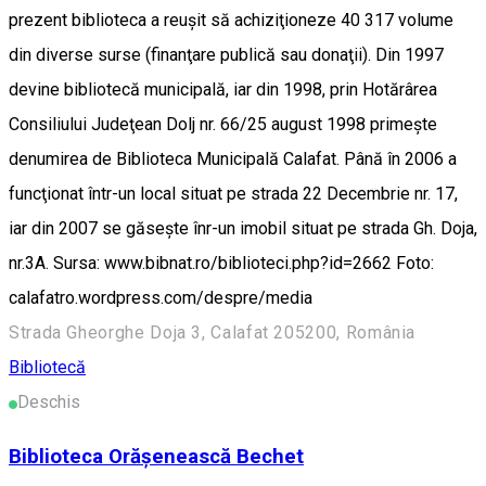
prezent biblioteca a reuşit să achiziţioneze 40 317 volume
din diverse surse (finanţare publică sau donaţii). Din 1997
devine bibliotecă municipală, iar din 1998, prin Hotărârea
Consiliului Judeţean Dolj nr. 66/25 august 1998 primeşte
denumirea de Biblioteca Municipală Calafat. Până în 2006 a
funcţionat într-un local situat pe strada 22 Decembrie nr. 17,
iar din 2007 se găseşte înr-un imobil situat pe strada Gh. Doja,
nr.3A. Sursa: www.bibnat.ro/biblioteci.php?id=2662 Foto:
calafatro.wordpress.com/despre/media
Strada Gheorghe Doja 3, Calafat 205200, România
Bibliotecă
Deschis
Biblioteca Orăşenească Bechet