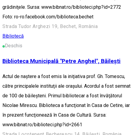
grădiniţele. Sursa: www.bibnat.ro/biblioteci.php?id=2772
Foto: ro-ro.facebook.com/biblioteca.bechet
Strada Tudor Arghezi 19, Bechet, România
Bibliotecă
Deschis
Biblioteca Municipală "Petre Anghel", Băilești
Actul de naştere a fost emis la iniţiativa prof. Gh. Tomescu,
către principalele instituţii ale oraşului. Acordul a fost semnat
de 100 de băileşteni. Primul bibliotecar a fost învăţătorul
Nicolae Mirescu. Biblioteca a funcţionat în Casa de Cetire, iar
în prezent funcţionează în Casa de Cultură. Sursa:
www.bibnat.ro/biblioteci.php?id=2661
Strada Locotenent Becherescu 14, Băilești, România