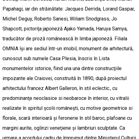
Papahagi, iar din străinătate: Jacques Derrida, Lorand Gaspar,
Michel Deguy, Roberto Sanesi, Wiliam Snodgrass, Jo
Shapcott, pictoriţa japoneză Ajako Yamada, Haruya Samya,
traducător de proză românească în limba japoneză. Filiala
OMNIA îşi are sediul într-un imobil, monument de arhitectură,
cunoscut sub numele Casa Plesia, înscris în Lista
monumentelor istorice, fiind una una dintre construcţiile
impozante ale Craiovei, construită în 1890, după proiectul
arhitectului francez Albert Galleron, în stil eclectic., cu
predominanţe neoclasice si neobaroce în interior, cu vitralii
realizate în spiritul şcolii româneşti, cu motive geometrice si
florale, scară interioară şi feronerie în stil baroc, plafoane cu
margini aurite, oglinzi veneţiene şi lambriuri sculptate. Ca
urmare a acordului cadru de împrumut dintre Ministerul Culturii