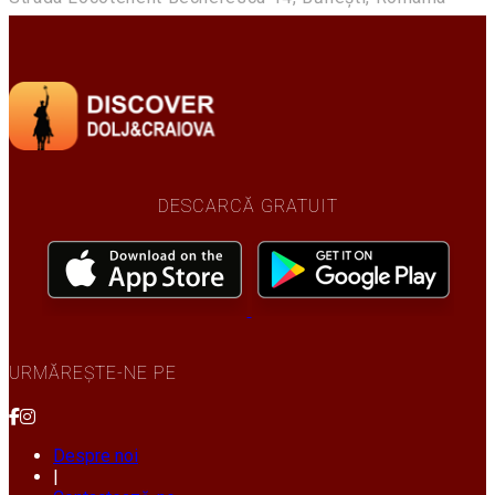
DESCARCĂ GRATUIT
URMĂREȘTE-NE PE
Despre noi
|