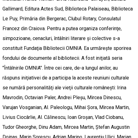
Gallimard, Editura Actes Sud, Biblioteca Palaiseau, Biblioteca
Le Puy, Primăria din Bergerac, Clubul Rotary, Consulatul
Francez din Craiova. Pentru a putea organiza conferinţe,
simpozioane, cenacluri, întâlniri literare şi colective s-a
constituit Fundaţia Bibliotecii OMNIA. Ea urmăreşte sporirea
fondului de documente al bibliotecii. A fost iniţiată seria
"Întâlnirile OMNIA". Între cei care, de-a lungul anilor, au
răspuns iniţiativei de a participa la aceste reuniuni culturale
se numără personalităţi ale vieţii culturale româneşti: Irina
Mavrodin, Octavian Paler, Andrei Pleşu, Mircea Dinescu,
Varujan Vosganian, Al. Paleologu, Mihai Şora, Mircea Martin,
Livius Ciocârlie, Al. Călinescu, Ioan Groşan, Vlad Ciobanu,
Tudor Gheorghe, Dinu Adam, Mircea Martin, Ştefan Augustin
Doinaş, Marin Sorescu, Adrian Marino, Laurenţiu Ulici, Marian