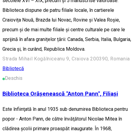
secolele XVI – XIX, precum și 5 manuscrise valoroase.
Biblioteca dispune de patru filiale locale, în cartierele
Craiovița Nouă, Brazda lui Novac, Rovine și Valea Roșie,
precum și de mai multe filiale și centre culturale pe care le
sprijină în afara granițelor țării: Canada, Serbia, Italia, Bulgaria,
Grecia și, în curând, Republica Moldova.
Strada Mihail Kogălniceanu 9, Craiova 200390, Romania
Bibliotecă
Deschis
Biblioteca Orăşenească "Anton Pann", Filiaşi
Este înfiinţată în anul 1935 sub denumirea Biblioteca pentru
popor - Anton Pann, de către învăţătorul Nicolae Mitea în
clădirea şcolii primare proaspăt inaugurate. În 1968,