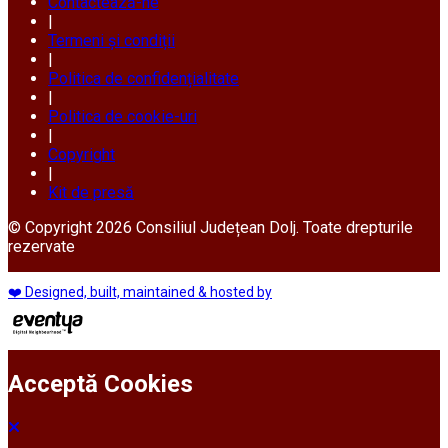
Contactează-ne
|
Termeni și condiții
|
Politica de confidențialitate
|
Politica de cookie-uri
|
Copyright
|
Kit de presă
© Copyright 2026 Consiliul Județean Dolj. Toate drepturile
rezervate
❤️ Designed, built, maintained & hosted by
Acceptă Cookies