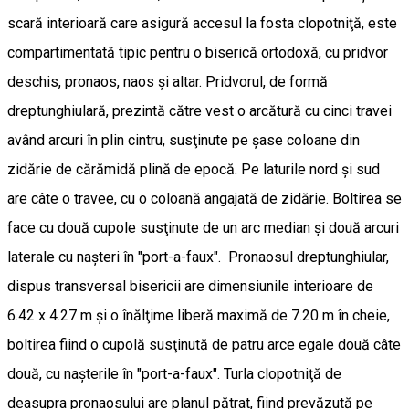
scară interioară care asigură accesul la fosta clopotniţă, este
compartimentată tipic pentru o biserică ortodoxă, cu pridvor
deschis, pronaos, naos şi altar. Pridvorul, de formă
dreptunghiulară, prezintă către vest o arcătură cu cinci travei
având arcuri în plin cintru, susţinute pe şase coloane din
zidărie de cărămidă plină de epocă. Pe laturile nord şi sud
are câte o travee, cu o coloană angajată de zidărie. Boltirea se
face cu două cupole susţinute de un arc median şi două arcuri
laterale cu naşteri în "port-a-faux". Pronaosul dreptunghiular,
dispus transversal bisericii are dimensiunile interioare de
6.42 x 4.27 m şi o înălţime liberă maximă de 7.20 m în cheie,
boltirea fiind o cupolă susţinută de patru arce egale două câte
două, cu naşterile în "port-a-faux". Turla clopotniţă de
deasupra pronaosului are planul pătrat, fiind prevăzută pe