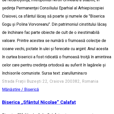
şedinţa Permanenţei Consiliului Eparhial al Arhiepiscopiei
Craiovei, ca sfântul lăcaş să poarte şi numele de "Biserica
Gogu şi Polina Vorvoreanu". Din patrimoniul cinstitului lăcaş
de închinare fac parte obiecte de cult de o inestimabilă
valoare. Printre acestea se numără o frumoasă colecţie de
icoane vechi, pictate în ulei şi ferecate cu argint. Anul acesta
în curtea bisericii a fost ridicată o frumoasă troiţă în amintirea
celor care pentru credinţa ortodoxă au suferit în lagărele şi
închisorile comuniste. Sursa text: ziarullumina.ro
Strada Frații Buzești 22, Craiova 200382, Romania
Mănăstire / Biserică
Biserica „Sfântul Nicolae” Calafat