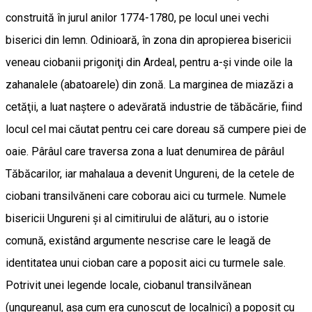
construită în jurul anilor 1774-1780, pe locul unei vechi
biserici din lemn. Odinioară, în zona din apropierea bisericii
veneau ciobanii prigoniţi din Ardeal, pentru a-şi vinde oile la
zahanalele (abatoarele) din zonă. La marginea de miazăzi a
cetăţii, a luat naştere o adevărată industrie de tăbăcărie, fiind
locul cel mai căutat pentru cei care doreau să cumpere piei de
oaie. Pârâul care traversa zona a luat denumirea de pârâul
Tăbăcarilor, iar mahalaua a devenit Ungureni, de la cetele de
ciobani transilvăneni care coborau aici cu turmele. Numele
bisericii Ungureni şi al cimitirului de alături, au o istorie
comună, existând argumente nescrise care le leagă de
identitatea unui cioban care a poposit aici cu turmele sale.
Potrivit unei legende locale, ciobanul transilvănean
(ungureanul, aşa cum era cunoscut de localnici) a poposit cu