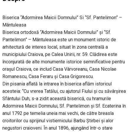
Biserica “Adormirea Maicii Domnului” Si “Sf. Pantelimon” –
Mântuleasa
Biserica ortodoxă “Adormirea Maicii Domnului” și “Sf.
Pantelimon” – Mântuleasa este un monument istoric de
arhitectură de interes local, situat în zona centrală a
municipiului Craiova, pe Calea Unirii, nr. 59. Clădirea este
înconjurată de alte monumente istorice semnificative pentru
orașul Craiova, ce includ Casa Vârvoreanu, Casa Nicolae
Romanescu, Casa Feraru și Casa Grigorescu.
Din pisania aflată la intrarea în biserica aflăm istoricul
acesteia: “Cu vrerea Tatălui, cu ajutorul Fiului și cu săvârșirea
Sfântului Duh, s-a zidit această biserică, cu hramurile
Adormirea Maicii Domnului, Sf. Pantelimon și Sf. Ecaterina în
anul 1792 pe temelia uneia mai vechi, de către breasla
croitorilor cu sprijinul vistiernicului Barbu Știrbei și alor
negustori craioveni. În anul 1896, ajungând într-o stare