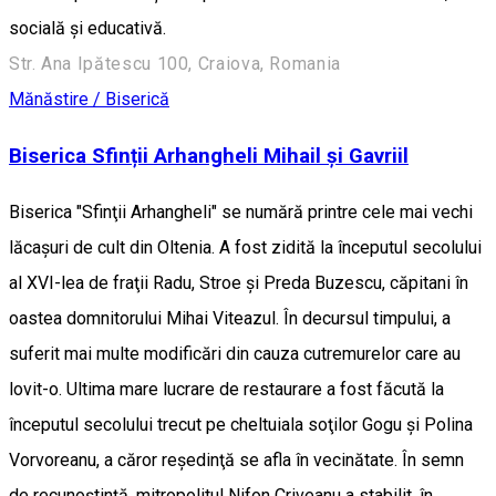
socială şi educativă.
Str. Ana Ipătescu 100, Craiova, Romania
Mănăstire / Biserică
Biserica Sfinții Arhangheli Mihail și Gavriil
Biserica "Sfinţii Arhangheli" se numără printre cele mai vechi
lăcaşuri de cult din Oltenia. A fost zidită la începutul secolului
al XVI-lea de fraţii Radu, Stroe şi Preda Buzescu, căpitani în
oastea domnitorului Mihai Viteazul. În decursul timpului, a
suferit mai multe modificări din cauza cutremurelor care au
lovit-o. Ultima mare lucrare de restaurare a fost făcută la
începutul secolului trecut pe cheltuiala soţilor Gogu şi Polina
Vorvoreanu, a căror reşedinţă se afla în vecinătate. În semn
de recunoştinţă, mitropolitul Nifon Criveanu a stabilit, în