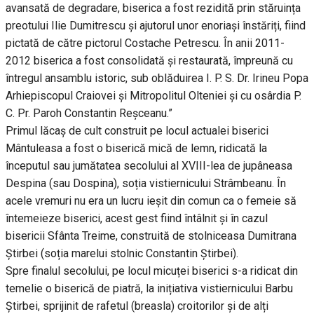
avansată de degradare, biserica a fost rezidită prin stăruința
preotului Ilie Dumitrescu și ajutorul unor enoriași înstăriți, fiind
pictată de către pictorul Costache Petrescu. În anii 2011-
2012 biserica a fost consolidată și restaurată, împreună cu
întregul ansamblu istoric, sub oblăduirea I. P. S. Dr. Irineu Popa
Arhiepiscopul Craiovei și Mitropolitul Olteniei și cu osârdia P.
C. Pr. Paroh Constantin Reșceanu.”
Primul lăcaș de cult construit pe locul actualei biserici
Mântuleasa a fost o biserică mică de lemn, ridicată la
începutul sau jumătatea secolului al XVIII-lea de jupâneasa
Despina (sau Dospina), soția vistiernicului Strâmbeanu. În
acele vremuri nu era un lucru ieșit din comun ca o femeie să
întemeieze biserici, acest gest fiind întâlnit și în cazul
bisericii Sfânta Treime, construită de stolniceasa Dumitrana
Știrbei (soția marelui stolnic Constantin Știrbei).
Spre finalul secolului, pe locul micuței biserici s-a ridicat din
temelie o biserică de piatră, la inițiativa vistiernicului Barbu
Știrbei, sprijinit de rafetul (breasla) croitorilor și de alți