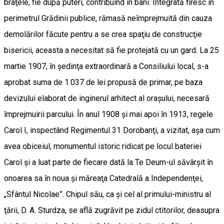
braţele, fie după puteri, contribuind în bani. Integrată firesc în
perimetrul Grădinii publice, rămasă neîmprejmuită din cauza
demolărilor făcute pentru a se crea spaţiu de construcţie
bisericii, aceasta a necesitat să fie protejată cu un gard. La 25
martie 1907, în şedinţa extraordinară a Consiliului local, s-a
aprobat suma de 1.037 de lei propusă de primar, pe baza
devizului elaborat de inginerul arhitect al oraşului, necesară
împrejmuirii parcului. În anul 1908 şi mai apoi în 1913, regele
Carol I, inspectând Regimentul 31 Dorobanţi, a vizitat, aşa cum
avea obiceiul, monumentul istoric ridicat pe locul bateriei
Carol şi a luat parte de fiecare dată la Te Deum-ul săvârşit în
onoarea sa în noua şi măreaţa Catedrală a Independenţei,
„Sfântul Nicolae”. Chipul său, ca şi cel al primului-ministru al
ţării, D. A. Sturdza, se află zugrăvit pe zidul ctitorilor, deasupra