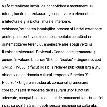
au fost realizate lucrări de consolidare a monumentului
istoric, lucrări de restaurare şi conservare a elementelor
arhitecturale şi a picturii murale interioare,
echiparea/refacerea instalaţiilor, precum şi lucrări exterioare
pentru punerea în valoare a monumentului constând în
sistematizarea terenului, amenajare alei, spaţii verzi şi
iluminat arhitectural. Proiectul «Consolidare, restaurare şi
punere în valoare biserica "Sfântul Nicolae" - Ungureni», cod
SMIS: 119853, a făcut posibilă redarea publicului larg a unui
obiectiv de patrimoniu cultural, respectiv Biserica "Sf.
Nicolae" - Ungureni, restaurat, conservat şi amenajat
corespunzător în vederea desfăşurării unor funcţiuni
adecvate, compatibile cu statutul de monument istoric, astfel
încât să poată să îşi îndeplinească misiunea sa culturală,