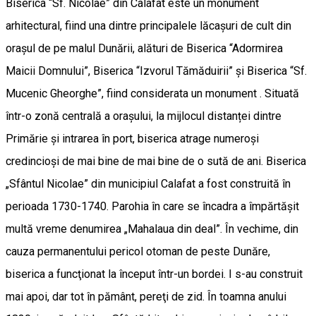
Biserica “Sf. Nicolae” din Calafat este un monument
arhitectural, fiind una dintre principalele lăcașuri de cult din
orașul de pe malul Dunării, alături de Biserica “Adormirea
Maicii Domnului”, Biserica “Izvorul Tămăduirii” și Biserica “Sf.
Mucenic Gheorghe”, fiind considerata un monument . Situată
într-o zonă centrală a orașului, la mijlocul distanței dintre
Primărie și intrarea în port, biserica atrage numeroși
credincioși de mai bine de mai bine de o sută de ani. Biserica
„Sfântul Nicolae” din municipiul Calafat a fost construită în
perioada 1730-1740. Parohia în care se încadra a împărtăşit
multă vreme denumirea „Mahalaua din deal”. În vechime, din
cauza permanentului pericol otoman de peste Dunăre,
biserica a funcţionat la început într-un bordei. I s-au construit
mai apoi, dar tot în pământ, pereţi de zid. În toamna anului