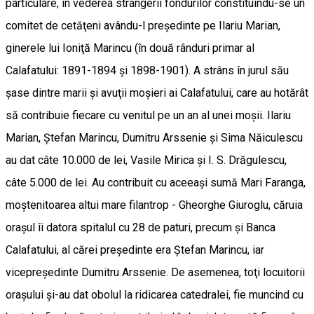
particulare, în vederea strângerii fondurilor constituindu-se un
comitet de cetăţeni avându-l preşedinte pe Ilariu Marian,
ginerele lui Ioniţă Marincu (în două rânduri primar al
Calafatului: 1891-1894 şi 1898-1901). A strâns în jurul său
şase dintre marii şi avuţii moşieri ai Calafatului, care au hotărât
să contribuie fiecare cu venitul pe un an al unei moşii. Ilariu
Marian, Ştefan Marincu, Dumitru Arssenie şi Sima Năiculescu
au dat câte 10.000 de lei, Vasile Mirica şi I. S. Drăgulescu,
câte 5.000 de lei. Au contribuit cu aceeaşi sumă Mari Faranga,
moştenitoarea altui mare filantrop - Gheorghe Giuroglu, căruia
oraşul îi datora spitalul cu 28 de paturi, precum şi Banca
Calafatului, al cărei preşedinte era Ştefan Marincu, iar
vicepreşedinte Dumitru Arssenie. De asemenea, toţi locuitorii
oraşului şi-au dat obolul la ridicarea catedralei, fie muncind cu