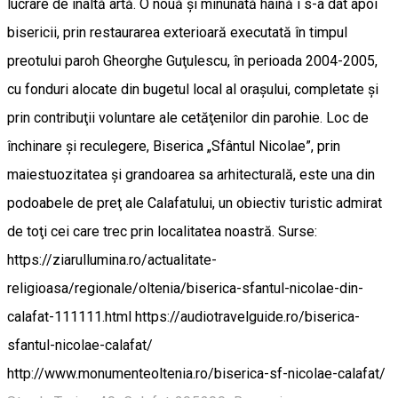
lucrare de înaltă artă. O nouă şi minunată haină i s-a dat apoi
bisericii, prin restaurarea exterioară executată în timpul
preotului paroh Gheorghe Guţulescu, în perioada 2004-2005,
cu fonduri alocate din bugetul local al oraşului, completate şi
prin contribuţii voluntare ale cetăţenilor din parohie. Loc de
închinare şi reculegere, Biserica „Sfântul Nicolae”, prin
maiestuozitatea şi grandoarea sa arhitecturală, este una din
podoabele de preţ ale Calafatului, un obiectiv turistic admirat
de toţi cei care trec prin localitatea noastră. Surse:
https://ziarullumina.ro/actualitate-
religioasa/regionale/oltenia/biserica-sfantul-nicolae-din-
calafat-111111.html https://audiotravelguide.ro/biserica-
sfantul-nicolae-calafat/
http://www.monumenteoltenia.ro/biserica-sf-nicolae-calafat/