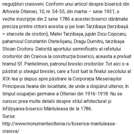
neguțători craioveni. Conform unui articol despre biserică din
Arhivele Olteniei, 10, nr. 54-55, din martie – iunie 1931, o
veche inscripție din 2 iunie 1786 a acestei biserici dărâmate
preciza printre ctitorii acestia și pe loan Tarzibașa (terzibașă
= staroste de croitori), Matei Tarzibașa, jupân Dicu Cojocaru,
paharnicul Constantin Otetelișanu, Dragu Dumitru, tarzibașa
Stoian Croitoru. Datorită aportului semnificativ al rafetului
croitorilor din Craiova la construcția bisericii, aceasta a preluat
hramul Sf. Pantelimon, patronul breslei croitorilor. Tot aici s-a
păstrat și steagul breslei, care a fost luat la finalul secolului al
XIX-lea și depus spre păstrare la Corporația Meseriașilor
Principesa Ileana din localitate, de unde a dispărut ulterior, în
timpul ocupației germane a Olteniei din 1916-1918. Nu se
cunosc prea multe detalii despre stilul arhitectural și
înfățișarea bisericii Mântuleasa de la 1786.
Sursa:
http://www.monumenteoltenia.ro/biserica-mantuleasa-
craiova/