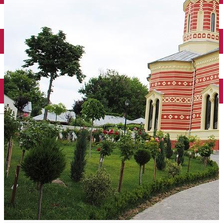
Închirieri auto
Închirieri biciclete
Taxi
Încărcare vehicule electrice
English