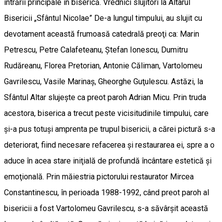
intrării principale în biserică. Vrednici slujitori la Altarul
Bisericii „Sfântul Nicolae” De-a lungul timpului, au slujit cu
devotament această frumoasă catedrală preoţi ca: Marin
Petrescu, Petre Calafeteanu, Ştefan Ionescu, Dumitru
Rudăreanu, Florea Pretorian, Antonie Căliman, Vartolomeu
Gavrilescu, Vasile Marinaş, Gheorghe Guţulescu. Astăzi, la
Sfântul Altar slujeşte ca preot paroh Adrian Micu. Prin truda
acestora, biserica a trecut peste vicisitudinile timpului, care
şi-a pus totuşi amprenta pe trupul bisericii, a cărei pictură s-a
deteriorat, fiind necesare refacerea şi restaurarea ei, spre a o
aduce în acea stare iniţială de profundă încântare estetică şi
emoţională. Prin măiestria pictorului restaurator Mircea
Constantinescu, în perioada 1988-1992, când preot paroh al
bisericii a fost Vartolomeu Gavrilescu, s-a săvârşit această