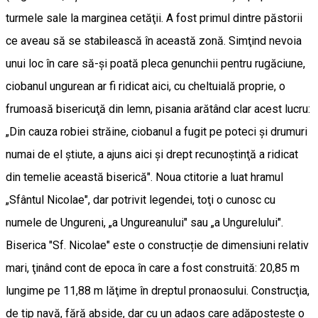
turmele sale la marginea cetăţii. A fost primul dintre păstorii
ce aveau să se stabilească în această zonă. Simţind nevoia
unui loc în care să-şi poată pleca genunchii pentru rugăciune,
ciobanul ungurean ar fi ridicat aici, cu cheltuială proprie, o
frumoasă bisericuţă din lemn, pisania arătând clar acest lucru:
„Din cauza robiei străine, ciobanul a fugit pe poteci şi drumuri
numai de el ştiute, a ajuns aici şi drept recunoştinţă a ridicat
din temelie această biserică". Noua ctitorie a luat hramul
„Sfântul Nicolae", dar potrivit legendei, toţi o cunosc cu
numele de Ungureni, „a Ungureanului" sau „a Ungurelului".
Biserica "Sf. Nicolae" este o construcție de dimensiuni relativ
mari, ţinând cont de epoca în care a fost construită: 20,85 m
lungime pe 11,88 m lăţime în dreptul pronaosului. Construcţia,
de tip navă, fără abside, dar cu un adaos care adăposteşte o