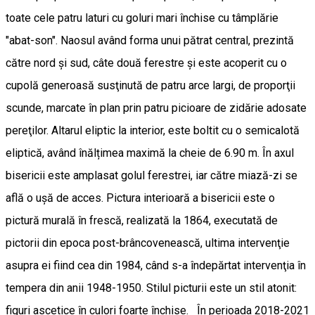
toate cele patru laturi cu goluri mari închise cu tâmplărie
"abat-son". Naosul având forma unui pătrat central, prezintă
către nord şi sud, câte două ferestre şi este acoperit cu o
cupolă generoasă susţinută de patru arce largi, de proporţii
scunde, marcate în plan prin patru picioare de zidărie adosate
pereţilor. Altarul eliptic la interior, este boltit cu o semicalotă
eliptică, având înălțimea maximă la cheie de 6.90 m. În axul
bisericii este amplasat golul ferestrei, iar către miază-zi se
află o ușă de acces. Pictura interioară a bisericii este o
pictură murală în frescă, realizată la 1864, executată de
pictorii din epoca post-brâncovenească, ultima intervenţie
asupra ei fiind cea din 1984, când s-a îndepărtat intervenţia în
tempera din anii 1948-1950. Stilul picturii este un stil atonit:
figuri ascetice în culori foarte închise. În perioada 2018-2021