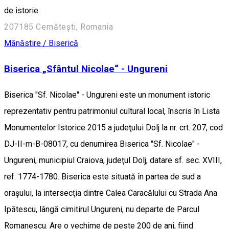
de istorie.
207185 Cernătești, Romania
Mănăstire / Biserică
Biserica „Sfântul Nicolae“ - Ungureni
Biserica "Sf. Nicolae" - Ungureni este un monument istoric
reprezentativ pentru patrimoniul cultural local, înscris în Lista
Monumentelor Istorice 2015 a judeţului Dolj la nr. crt. 207, cod
DJ-II-m-B-08017, cu denumirea Biserica "Sf. Nicolae" -
Ungureni, municipiul Craiova, judeţul Dolj, datare sf. sec. XVIII,
ref. 1774-1780. Biserica este situată în partea de sud a
oraşului, la intersecţia dintre Calea Caracălului cu Strada Ana
Ipătescu, lângă cimitirul Ungureni, nu departe de Parcul
Romanescu. Are o vechime de peste 200 de ani, fiind