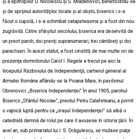
şi a epitropilor D. Nicolescu şi S. Mladenovici, beneficiindu-se
şi de sprijinul autorităţilor locale şi al obştii, bisericii i s-a
făcut o cupolă, i s-a schimbat catapeteasma şi a fost din nou
zugrăvită. Către sfârşitul secolului, biserica era deservită de
un preot paroh, doi preoţi supranumerari, trei cântăreţi şi doi
paracliseri. În acest statut, a fost cinstită de mai multe ori de
prezenţa domnitorului Carol I. Regele a trecut pe aici la
începutul Războiului de Independenţă, cartierul general al
Armatei Române aflându-se la Poiana Mare, în pavilionul
Obrenovici. „Biserica Independenţei” În anul 1905, parohul
Bisericii „Sfântul Nicolae”, preotul Petru Calafeteanu, a pornit
o vajnică luptă pentru ca „oraşul Independenţei” să aibă o
catedrală demnă de rolul pe care îl avusese în istoria ţării. În
acel an, sub primariatul lui I. S. Drăgulescu, se mutase piaţa