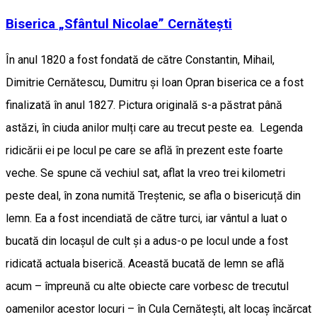
Biserica „Sfântul Nicolae” Cernătești
În anul 1820 a fost fondată de către Constantin, Mihail,
Dimitrie Cernătescu, Dumitru şi Ioan Opran biserica ce a fost
finalizată în anul 1827. Pictura originală s-a păstrat până
astăzi, în ciuda anilor mulți care au trecut peste ea. Legenda
ridicării ei pe locul pe care se află în prezent este foarte
veche. Se spune că vechiul sat, aflat la vreo trei kilometri
peste deal, în zona numită Treștenic, se afla o bisericuță din
lemn. Ea a fost incendiată de către turci, iar vântul a luat o
bucată din locașul de cult și a adus-o pe locul unde a fost
ridicată actuala biserică. Această bucată de lemn se află
acum – împreună cu alte obiecte care vorbesc de trecutul
oamenilor acestor locuri – în Cula Cernătești, alt locaș încărcat