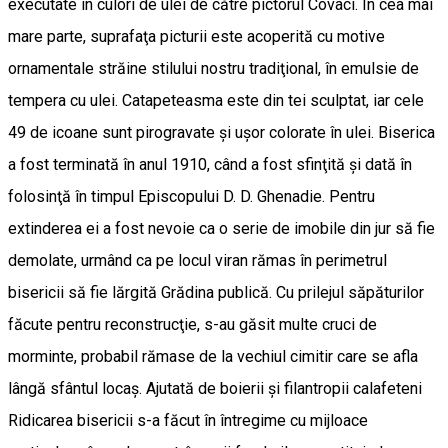
executate în culori de ulei de către pictorul Covaci. În cea mai
mare parte, suprafaţa picturii este acoperită cu motive
ornamentale străine stilului nostru tradiţional, în emulsie de
tempera cu ulei. Catapeteasma este din tei sculptat, iar cele
49 de icoane sunt pirogravate şi uşor colorate în ulei. Biserica
a fost terminată în anul 1910, când a fost sfinţită şi dată în
folosinţă în timpul Episcopului D. D. Ghenadie. Pentru
extinderea ei a fost nevoie ca o serie de imobile din jur să fie
demolate, urmând ca pe locul viran rămas în perimetrul
bisericii să fie lărgită Grădina publică. Cu prilejul săpăturilor
făcute pentru reconstrucţie, s-au găsit multe cruci de
morminte, probabil rămase de la vechiul cimitir care se afla
lângă sfântul locaş. Ajutată de boierii şi filantropii calafeteni
Ridicarea bisericii s-a făcut în întregime cu mijloace