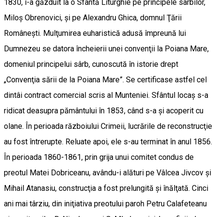
1830, i-a găzduit la o Sfântă Liturghie pe principele sârbilor,
Miloş Obrenovici, şi pe Alexandru Ghica, domnul Ţării
Româneşti. Mulţumirea euharistică adusă împreună lui
Dumnezeu se datora încheierii unei convenţii la Poiana Mare,
domeniul principelui sârb, cunoscută în istorie drept
„Convenţia sării de la Poiana Mare”. Se certificase astfel cel
dintâi contract comercial scris al Munteniei. Sfântul locaş s-a
ridicat dea­supra pământului în 1853, când s-a şi acoperit cu
olane. În perioada războiului Crimeii, lucrările de reconstrucţie
au fost întrerupte. Reluate apoi, ele s-au terminat în anul 1856.
În perioada 1860-1861, prin grija unui comitet condus de
preotul Matei Dobriceanu, avându-i alături pe Vâlcea Jivcov şi
Mihail Atanasiu, construcţia a fost prelungită şi înălţată. Cinci
ani mai târziu, din iniţiativa preotului paroh Petru Calafeteanu