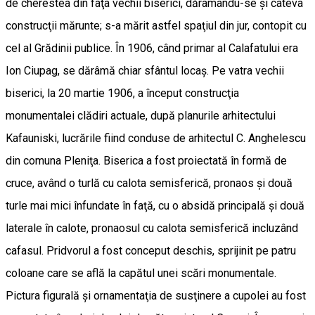
de cherestea din faţa vechii biserici, dărâ­mân­du-se şi câteva
construcţii mărunte; s-a mărit astfel spaţiul din jur, contopit cu
cel al Grădinii publice. În 1906, când primar al Calafatului era
Ion Ciupag, se dărâmă chiar sfântul locaş. Pe vatra vechii
biserici, la 20 martie 1906, a început construcţia
monumentalei clădiri actuale, după planurile arhitectului
Kafauniski, lucrările fiind conduse de arhitectul C. Anghelescu
din comuna Pleniţa. Biserica a fost proiectată în formă de
cruce, având o turlă cu calota semisferică, pronaos şi două
turle mai mici înfundate în faţă, cu o absidă principală şi două
laterale în calote, pronaosul cu calota semisferică incluzând
cafasul. Pridvorul a fost conceput deschis, sprijinit pe patru
coloane care se află la capătul unei scări monumentale.
Pictura figurală şi ornamentaţia de susţinere a cupolei au fost