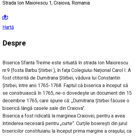
Strada Ion Maiorescu 1, Craiova, Romania
Hartă
Despre
Biserica Sfanta Treime este situată în strada Ion Maiorescu
nr.9 (fosta Barbu Ştirbei ), în faţa Colegiului Naţional Carol I. A
fost ctitorită de Dumitrana Ştirbei, văduva lui Constantin
Ştirbei, între anii 1765-1768. Faptul că biserica a început să
se construiască în 1765, ne-o dovedeşte un document din 15
decembrie 1765, care spune că: „Dumitrana Ştirbei făcuse o
biserică lângă casele sale din Craiova”.
Biserica a fost ridicată la marginea Craiovei, pentru a avea
întinderea necesară pentru „curte”. Curţile boiereşti din jurul
bisericilor constituianu la început prima margine a oraşului, ca