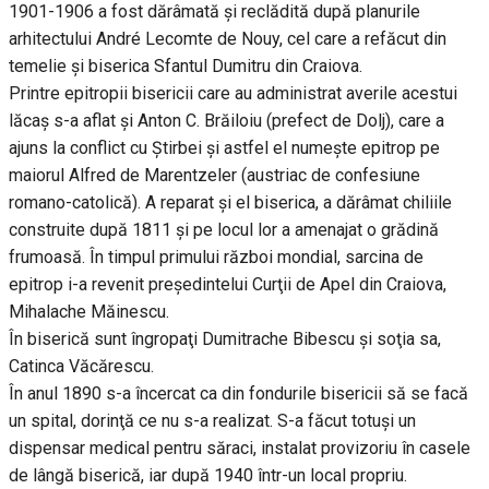
1901-1906 a fost dărâmată şi reclădită după planurile
arhitectului André Lecomte de Nouy, cel care a refăcut din
temelie şi biserica Sfantul Dumitru din Craiova.
Printre epitropii bisericii care au administrat averile acestui
lăcaş s-a aflat şi Anton C. Brăiloiu (prefect de Dolj), care a
ajuns la conflict cu Ştirbei şi astfel el numeşte epitrop pe
maiorul Alfred de Marentzeler (austriac de confesiune
romano-catolică). A reparat şi el biserica, a dărâmat chiliile
construite după 1811 şi pe locul lor a amenajat o grădină
frumoasă. În timpul primului război mondial, sarcina de
epitrop i-a revenit preşedintelui Curţii de Apel din Craiova,
Mihalache Măinescu.
În biserică sunt îngropaţi Dumitrache Bibescu şi soţia sa,
Catinca Văcărescu.
În anul 1890 s-a încercat ca din fondurile bisericii să se facă
un spital, dorinţă ce nu s-a realizat. S-a făcut totuşi un
dispensar medical pentru săraci, instalat provizoriu în casele
de lângă biserică, iar după 1940 într-un local propriu.