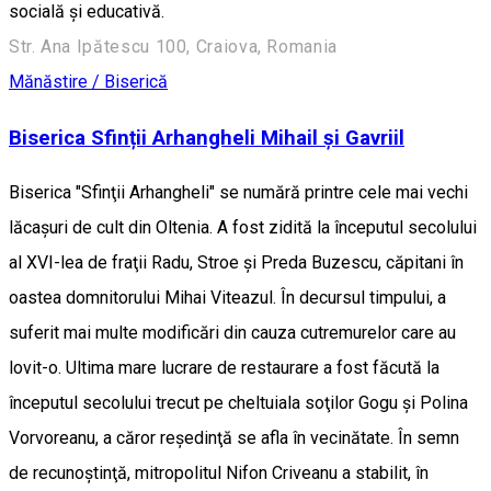
socială şi educativă.
Str. Ana Ipătescu 100, Craiova, Romania
Mănăstire / Biserică
Biserica Sfinții Arhangheli Mihail și Gavriil
Biserica "Sfinţii Arhangheli" se numără printre cele mai vechi
lăcaşuri de cult din Oltenia. A fost zidită la începutul secolului
al XVI-lea de fraţii Radu, Stroe şi Preda Buzescu, căpitani în
oastea domnitorului Mihai Viteazul. În decursul timpului, a
suferit mai multe modificări din cauza cutremurelor care au
lovit-o. Ultima mare lucrare de restaurare a fost făcută la
începutul secolului trecut pe cheltuiala soţilor Gogu şi Polina
Vorvoreanu, a căror reşedinţă se afla în vecinătate. În semn
de recunoştinţă, mitropolitul Nifon Criveanu a stabilit, în