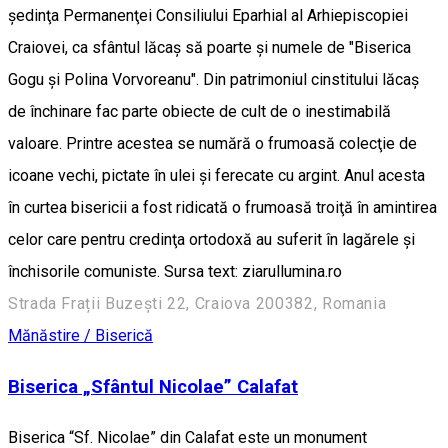
şedinţa Permanenţei Consiliului Eparhial al Arhiepiscopiei
Craiovei, ca sfântul lăcaş să poarte şi numele de "Biserica
Gogu şi Polina Vorvoreanu". Din patrimoniul cinstitului lăcaş
de închinare fac parte obiecte de cult de o inestimabilă
valoare. Printre acestea se numără o frumoasă colecţie de
icoane vechi, pictate în ulei şi ferecate cu argint. Anul acesta
în curtea bisericii a fost ridicată o frumoasă troiţă în amintirea
celor care pentru credinţa ortodoxă au suferit în lagărele şi
închisorile comuniste. Sursa text: ziarullumina.ro
Strada Frații Buzești 22, Craiova 200382, Romania
Mănăstire / Biserică
Biserica „Sfântul Nicolae” Calafat
Biserica “Sf. Nicolae” din Calafat este un monument