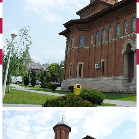
Închirieri auto
Închirieri biciclete
Taxi
Încărcare vehicule electrice
English