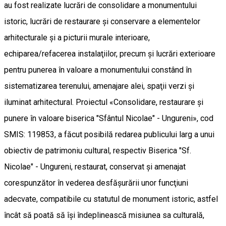
au fost realizate lucrări de consolidare a monumentului
istoric, lucrări de restaurare şi conservare a elementelor
arhitecturale şi a picturii murale interioare,
echiparea/refacerea instalaţiilor, precum şi lucrări exterioare
pentru punerea în valoare a monumentului constând în
sistematizarea terenului, amenajare alei, spaţii verzi şi
iluminat arhitectural. Proiectul «Consolidare, restaurare şi
punere în valoare biserica "Sfântul Nicolae" - Ungureni», cod
SMIS: 119853, a făcut posibilă redarea publicului larg a unui
obiectiv de patrimoniu cultural, respectiv Biserica "Sf.
Nicolae" - Ungureni, restaurat, conservat şi amenajat
corespunzător în vederea desfăşurării unor funcţiuni
adecvate, compatibile cu statutul de monument istoric, astfel
încât să poată să îşi îndeplinească misiunea sa culturală,