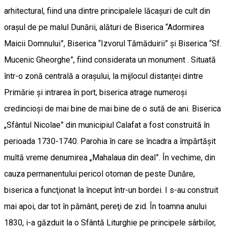
arhitectural, fiind una dintre principalele lăcașuri de cult din
orașul de pe malul Dunării, alături de Biserica “Adormirea
Maicii Domnului”, Biserica “Izvorul Tămăduirii” și Biserica “Sf.
Mucenic Gheorghe”, fiind considerata un monument . Situată
într-o zonă centrală a orașului, la mijlocul distanței dintre
Primărie și intrarea în port, biserica atrage numeroși
credincioși de mai bine de mai bine de o sută de ani. Biserica
„Sfântul Nicolae” din municipiul Calafat a fost construită în
perioada 1730-1740. Parohia în care se încadra a împărtăşit
multă vreme denumirea „Mahalaua din deal”. În vechime, din
cauza permanentului pericol otoman de peste Dunăre,
biserica a funcţionat la început într-un bordei. I s-au construit
mai apoi, dar tot în pământ, pereţi de zid. În toamna anului
1830, i-a găzduit la o Sfântă Liturghie pe principele sârbilor,