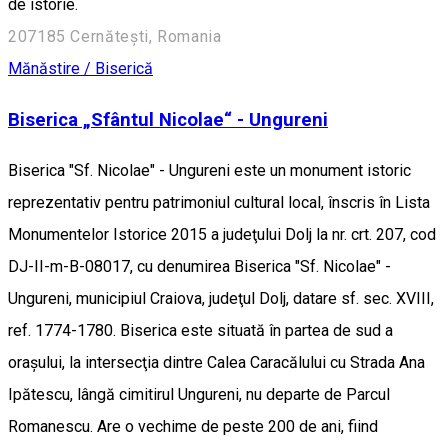
de istorie.
207185 Cernătești, Romania
Mănăstire / Biserică
Biserica „Sfântul Nicolae“ - Ungureni
Biserica "Sf. Nicolae" - Ungureni este un monument istoric
reprezentativ pentru patrimoniul cultural local, înscris în Lista
Monumentelor Istorice 2015 a judeţului Dolj la nr. crt. 207, cod
DJ-II-m-B-08017, cu denumirea Biserica "Sf. Nicolae" -
Ungureni, municipiul Craiova, judeţul Dolj, datare sf. sec. XVIII,
ref. 1774-1780. Biserica este situată în partea de sud a
oraşului, la intersecţia dintre Calea Caracălului cu Strada Ana
Ipătescu, lângă cimitirul Ungureni, nu departe de Parcul
Romanescu. Are o vechime de peste 200 de ani, fiind