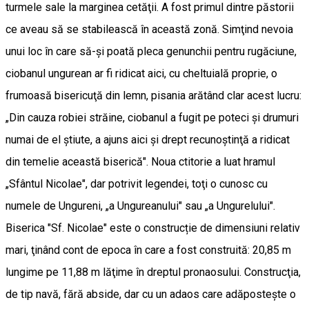
turmele sale la marginea cetăţii. A fost primul dintre păstorii
ce aveau să se stabilească în această zonă. Simţind nevoia
unui loc în care să-şi poată pleca genunchii pentru rugăciune,
ciobanul ungurean ar fi ridicat aici, cu cheltuială proprie, o
frumoasă bisericuţă din lemn, pisania arătând clar acest lucru:
„Din cauza robiei străine, ciobanul a fugit pe poteci şi drumuri
numai de el ştiute, a ajuns aici şi drept recunoştinţă a ridicat
din temelie această biserică". Noua ctitorie a luat hramul
„Sfântul Nicolae", dar potrivit legendei, toţi o cunosc cu
numele de Ungureni, „a Ungureanului" sau „a Ungurelului".
Biserica "Sf. Nicolae" este o construcție de dimensiuni relativ
mari, ţinând cont de epoca în care a fost construită: 20,85 m
lungime pe 11,88 m lăţime în dreptul pronaosului. Construcţia,
de tip navă, fără abside, dar cu un adaos care adăposteşte o