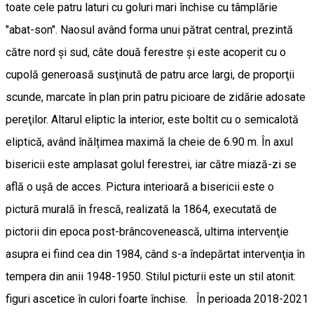
toate cele patru laturi cu goluri mari închise cu tâmplărie
"abat-son". Naosul având forma unui pătrat central, prezintă
către nord şi sud, câte două ferestre şi este acoperit cu o
cupolă generoasă susţinută de patru arce largi, de proporţii
scunde, marcate în plan prin patru picioare de zidărie adosate
pereţilor. Altarul eliptic la interior, este boltit cu o semicalotă
eliptică, având înălțimea maximă la cheie de 6.90 m. În axul
bisericii este amplasat golul ferestrei, iar către miază-zi se
află o ușă de acces. Pictura interioară a bisericii este o
pictură murală în frescă, realizată la 1864, executată de
pictorii din epoca post-brâncovenească, ultima intervenţie
asupra ei fiind cea din 1984, când s-a îndepărtat intervenţia în
tempera din anii 1948-1950. Stilul picturii este un stil atonit:
figuri ascetice în culori foarte închise. În perioada 2018-2021