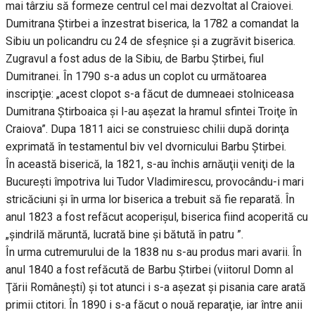
mai târziu să formeze centrul cel mai dezvoltat al Craiovei.
Dumitrana Ştirbei a înzestrat biserica, la 1782 a comandat la
Sibiu un policandru cu 24 de sfeşnice şi a zugrăvit biserica.
Zugravul a fost adus de la Sibiu, de Barbu Ştirbei, fiul
Dumitranei. În 1790 s-a adus un coplot cu următoarea
inscripţie: „acest clopot s-a făcut de dumneaei stolniceasa
Dumitrana Ştirboaica şi l-au aşezat la hramul sfintei Troiţe în
Craiova”. Dupa 1811 aici se construiesc chilii după dorinţa
exprimată în testamentul biv vel dvornicului Barbu Ştirbei.
În această biserică, la 1821, s-au închis arnăuţii veniţi de la
Bucureşti împotriva lui Tudor Vladimirescu, provocându-i mari
stricăciuni şi în urma lor biserica a trebuit să fie reparată. În
anul 1823 a fost refăcut acoperişul, biserica fiind acoperită cu
„şindrilă măruntă, lucrată bine şi bătută în patru ”.
În urma cutremurului de la 1838 nu s-au produs mari avarii. În
anul 1840 a fost refăcută de Barbu Ştirbei (viitorul Domn al
Ţării Româneşti) şi tot atunci i s-a aşezat şi pisania care arată
primii ctitori. În 1890 i s-a făcut o nouă reparaţie, iar între anii