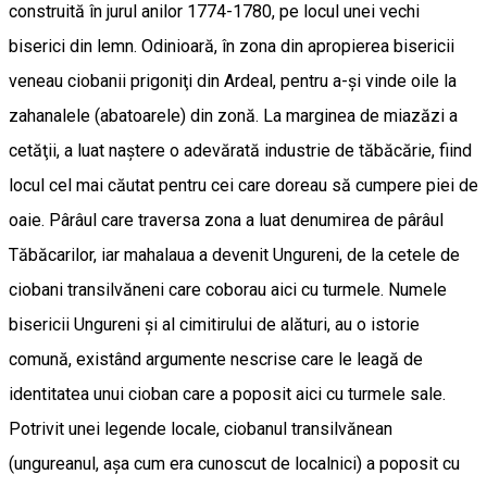
construită în jurul anilor 1774-1780, pe locul unei vechi
biserici din lemn. Odinioară, în zona din apropierea bisericii
veneau ciobanii prigoniţi din Ardeal, pentru a-şi vinde oile la
zahanalele (abatoarele) din zonă. La marginea de miazăzi a
cetăţii, a luat naştere o adevărată industrie de tăbăcărie, fiind
locul cel mai căutat pentru cei care doreau să cumpere piei de
oaie. Pârâul care traversa zona a luat denumirea de pârâul
Tăbăcarilor, iar mahalaua a devenit Ungureni, de la cetele de
ciobani transilvăneni care coborau aici cu turmele. Numele
bisericii Ungureni şi al cimitirului de alături, au o istorie
comună, existând argumente nescrise care le leagă de
identitatea unui cioban care a poposit aici cu turmele sale.
Potrivit unei legende locale, ciobanul transilvănean
(ungureanul, aşa cum era cunoscut de localnici) a poposit cu