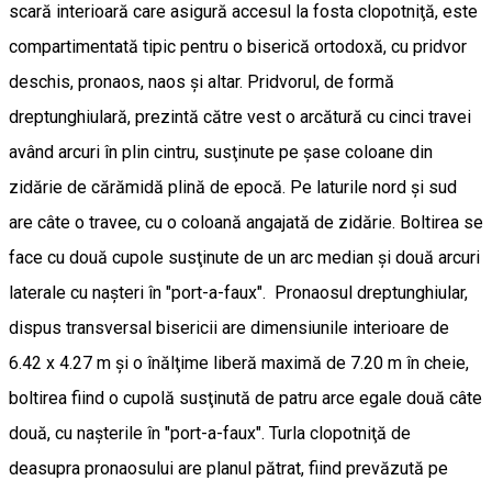
scară interioară care asigură accesul la fosta clopotniţă, este
compartimentată tipic pentru o biserică ortodoxă, cu pridvor
deschis, pronaos, naos şi altar. Pridvorul, de formă
dreptunghiulară, prezintă către vest o arcătură cu cinci travei
având arcuri în plin cintru, susţinute pe şase coloane din
zidărie de cărămidă plină de epocă. Pe laturile nord şi sud
are câte o travee, cu o coloană angajată de zidărie. Boltirea se
face cu două cupole susţinute de un arc median şi două arcuri
laterale cu naşteri în "port-a-faux". Pronaosul dreptunghiular,
dispus transversal bisericii are dimensiunile interioare de
6.42 x 4.27 m şi o înălţime liberă maximă de 7.20 m în cheie,
boltirea fiind o cupolă susţinută de patru arce egale două câte
două, cu naşterile în "port-a-faux". Turla clopotniţă de
deasupra pronaosului are planul pătrat, fiind prevăzută pe