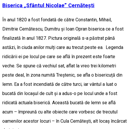
Biserica „Sfântul Nicolae” Cernătești
În anul 1820 a fost fondată de către Constantin, Mihail,
Dimitrie Cernătescu, Dumitru şi Ioan Opran biserica ce a fost
finalizată în anul 1827. Pictura originală s-a păstrat până
astăzi, în ciuda anilor mulți care au trecut peste ea. Legenda
ridicării ei pe locul pe care se află în prezent este foarte
veche. Se spune că vechiul sat, aflat la vreo trei kilometri
peste deal, în zona numită Treștenic, se afla o bisericuță din
lemn. Ea a fost incendiată de către turci, iar vântul a luat o
bucată din locașul de cult și a adus-o pe locul unde a fost
ridicată actuala biserică. Această bucată de lemn se află
acum – împreună cu alte obiecte care vorbesc de trecutul
oamenilor acestor locuri – în Cula Cernătești, alt locaș încărcat