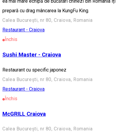
ea mai mare echipă de bucătari chinezi din România îți
prepară cu drag mâncarea la KungFu King.
Calea București, nr 80, Craiova, Romania
Restaurant - Craiova
Închis
Sushi Master - Craiova
Restaurant cu specific japonez
Calea București, nr 80, Craiova, Romania
Restaurant - Craiova
Închis
McGRILL Craiova
Calea București, nr 80, Craiova, Romania