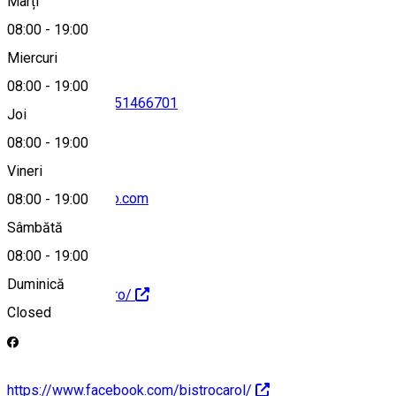
Marți
Hartă
08:00
-
19:00
Miercuri
08:00
-
19:00
0724044721
•
0351466701
Joi
08:00
-
19:00
Vineri
mdmtrade@yahoo.com
08:00
-
19:00
Sâmbătă
08:00
-
19:00
Duminică
http://bistrocarol.ro/
Closed
https://www.facebook.com/bistrocarol/