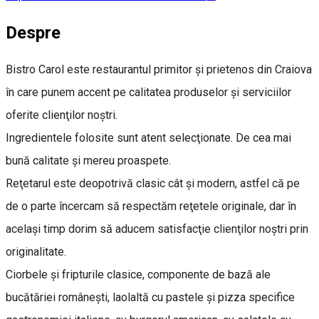
Despre
Bistro Carol este restaurantul primitor şi prietenos din Craiova
în care punem accent pe calitatea produselor şi serviciilor
oferite clienţilor noştri.
Ingredientele folosite sunt atent selecţionate. De cea mai
bună calitate şi mereu proaspete.
Reţetarul este deopotrivă clasic cât şi modern, astfel că pe
de o parte încercam să respectăm reţetele originale, dar în
acelaşi timp dorim să aducem satisfacţie clienţilor noştri prin
originalitate.
Ciorbele şi fripturile clasice, componente de bază ale
bucătăriei româneşti, laolaltă cu pastele şi pizza specifice