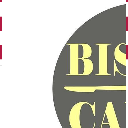
Închirieri auto
Închirieri biciclete
Taxi
Încărcare vehicule electrice
English