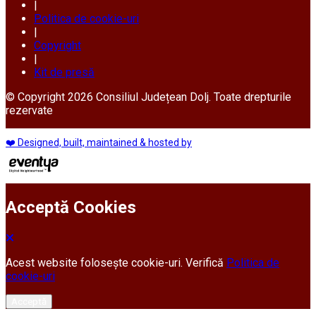
|
Politica de cookie-uri
|
Copyright
|
Kit de presă
© Copyright 2026 Consiliul Județean Dolj. Toate drepturile
rezervate
❤️ Designed, built, maintained & hosted by
Acceptă Cookies
Acest website folosește cookie-uri. Verifică
Politica de
cookie-uri
Acceptă