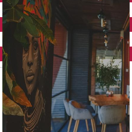
Închirieri auto
Închirieri biciclete
Taxi
Încărcare vehicule electrice
English