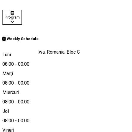
Program
Weekly Schedule
Strada Arieș, Craiova, Romania, Bloc C
Luni
08:00
-
00:00
Marți
Hartă
08:00
-
00:00
Miercuri
08:00
-
00:00
0771 570 031
Joi
08:00
-
00:00
Vineri