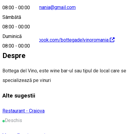
bottegadelvinoromania@gmail.com
08:00
-
00:00
Sâmbătă
08:00
-
00:00
Duminică
https://www.facebook.com/bottegadelvinoromania
08:00
-
00:00
Despre
Bottega del Vino, este wine bar-ul sau tipul de local care se
specializează pe vinuri
Alte sugestii
Restaurant - Craiova
Deschis