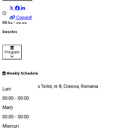
Copied!
00:00 - 00:00
Deschis
Program
Weekly Schedule
Strada Prelungirea Teilor, nr 8, Craiova, Romania
Luni
00:00
-
00:00
Marți
Hartă
00:00
-
00:00
Miercuri