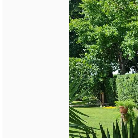
Închirieri auto
Închirieri biciclete
Taxi
Încărcare vehicule electrice
English