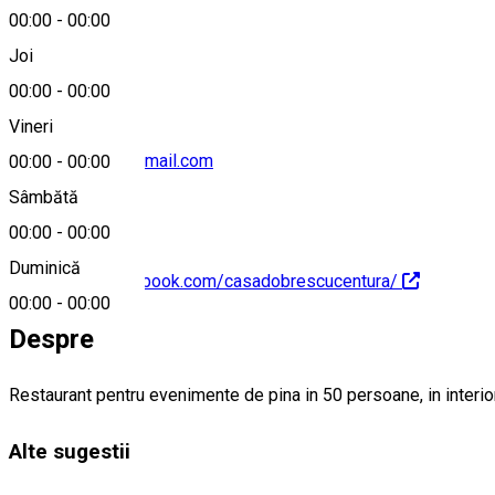
00:00
-
00:00
0730 339 067
Joi
00:00
-
00:00
Vineri
cazare.isalnita@gmail.com
00:00
-
00:00
Sâmbătă
00:00
-
00:00
Duminică
https://www.facebook.com/casadobrescucentura/
00:00
-
00:00
Despre
Restaurant pentru evenimente de pina in 50 persoane, in interior d
Alte sugestii