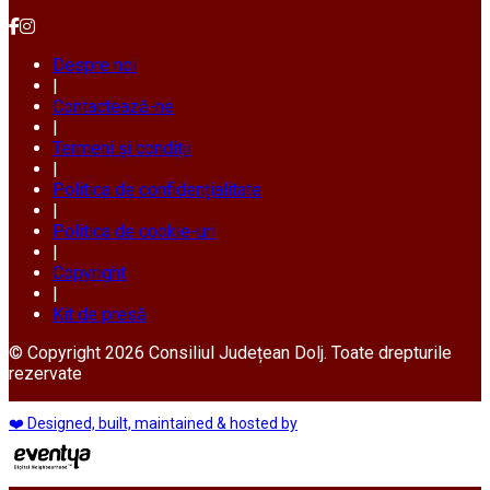
Despre noi
|
Contactează-ne
|
Termeni și condiții
|
Politica de confidențialitate
|
Politica de cookie-uri
|
Copyright
|
Kit de presă
© Copyright 2026 Consiliul Județean Dolj. Toate drepturile
rezervate
❤️ Designed, built, maintained & hosted by