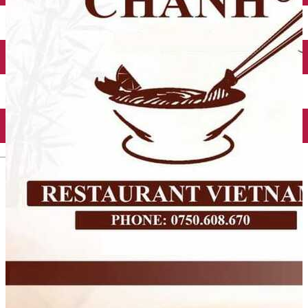
Închirieri auto
Închirieri biciclete
Taxi
Încărcare vehicule electrice
English