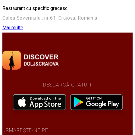
Restaurant cu specific grecesc
Calea Severinului, nr 61, Craiova, Romania
Mai multe
DESCARCĂ GRATUIT
URMĂREȘTE-NE PE