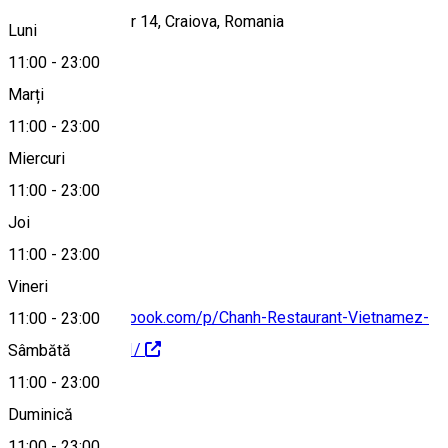
Strada Lipscani, nr 14, Craiova, Romania
Luni
11:00
-
23:00
Marți
Hartă
11:00
-
23:00
Miercuri
11:00
-
23:00
0750 608 670
Joi
11:00
-
23:00
Vineri
https://www.facebook.com/p/Chanh-Restaurant-Vietnamez-
11:00
-
23:00
61555932342031/
Sâmbătă
11:00
-
23:00
Despre
Duminică
11:00
-
23:00