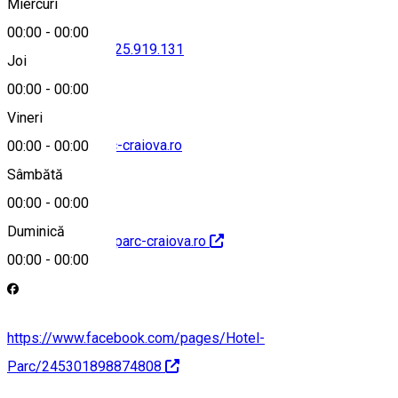
Miercuri
00:00
-
00:00
0725919131
•
0725.919.131
Joi
00:00
-
00:00
Vineri
office@hotel-parc-craiova.ro
00:00
-
00:00
Sâmbătă
00:00
-
00:00
Duminică
http://www.hotel-parc-craiova.ro
00:00
-
00:00
https://www.facebook.com/pages/Hotel-
Parc/245301898874808