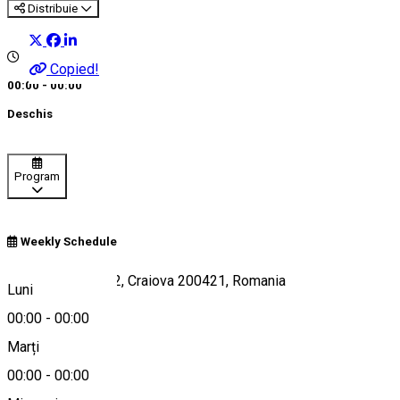
Distribuie
Copied!
00:00 - 00:00
Deschis
Program
Weekly Schedule
Strada Bibescu 12, Craiova 200421, Romania
Luni
00:00
-
00:00
Marți
Hartă
00:00
-
00:00