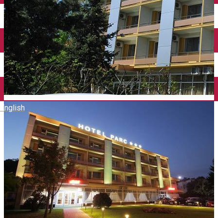
Închirieri auto
Închirieri biciclete
Taxi
Încărcare vehicule electrice
English