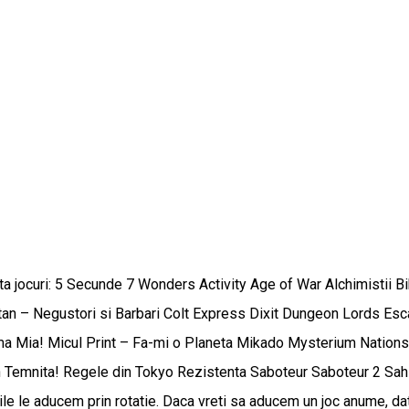
ista jocuri: 5 Secunde 7 Wonders Activity Age of War Alchimisti
an – Negustori si Barbari Colt Express Dixit Dungeon Lords Esc
a Mia! Micul Print – Fa-mi o Planeta Mikado Mysterium Nation
 Temnita! Regele din Tokyo Rezistenta Saboteur Saboteur 2 Sah
e le aducem prin rotatie. Daca vreti sa aducem un joc anume, dat