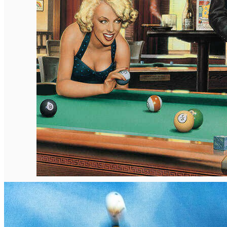
Închirieri auto
Închirieri biciclete
Taxi
Încărcare vehicule electrice
English