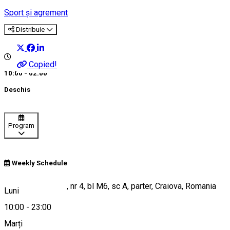
Sport și agrement
Distribuie
Copied!
10:00 - 02:00
Deschis
Program
Weekly Schedule
Bulevardul Carol I, nr 4, bl M6, sc A, parter, Craiova, Romania
Luni
10:00
-
23:00
Marți
Hartă