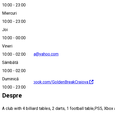
10:00
-
23:00
Miercuri
10:00
-
23:00
0728 616 171
Joi
10:00
-
00:00
Vineri
stefangeorgeilinca@yahoo.com
10:00
-
02:00
Sâmbătă
10:00
-
02:00
Duminică
https://www.facebook.com/GoldenBreakCraiova
10:00
-
23:00
Despre
A club with 4 billiard tables, 2 darts, 1 football table,PS5, Xb