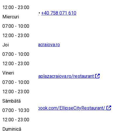
12:00
-
23:00
+40 351 100 200
•
+40 758 071 610
Miercuri
07:00
-
10:00
12:00
-
23:00
info@ramadaplazacraiova.ro
Joi
07:00
-
10:00
12:00
-
23:00
Vineri
http://www.ramadaplazacraiova.ro/restaurant
07:00
-
10:00
12:00
-
23:00
Sâmbătă
https://www.facebook.com/EllipseCityRestaurant/
07:00
-
10:30
12:00
-
23:00
Duminică