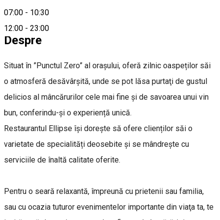
07:00
-
10:30
+40 758 071 610
12:00
-
23:00
Despre
Situat în ”Punctul Zero” al orașului, oferă zilnic oaspeților săi
o atmosferă desăvârșită, unde se pot lăsa purtaţi de gustul
delicios al mâncărurilor cele mai fine şi de savoarea unui vin
bun, conferindu-și o experiență unică.
Restaurantul Ellipse își dorește să ofere clienților săi o
varietate de specialități deosebite și se mândrește cu
serviciile de înaltă calitate oferite.
Pentru o seară relaxantă, împreună cu prietenii sau familia,
sau cu ocazia tuturor evenimentelor importante din viaţa ta, te