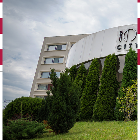
Închirieri auto
Închirieri biciclete
Taxi
Încărcare vehicule electrice
English