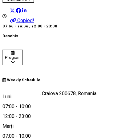
Copied!
07:00 - 10:00
,
12:00 - 23:00
Deschis
Program
Weekly Schedule
Calea București 1, Craiova 200678, Romania
Luni
07:00
-
10:00
12:00
-
23:00
Hartă
Marți
07:00
-
10:00