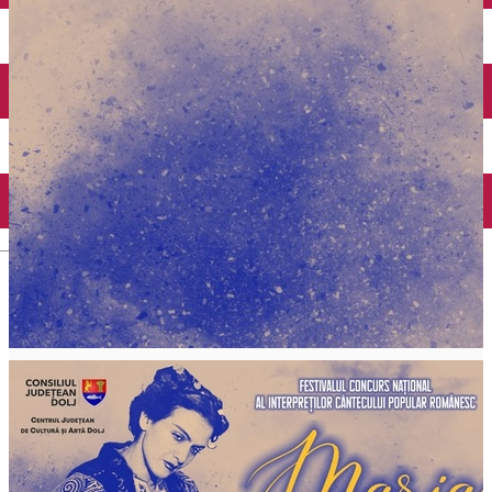
Închirieri auto
Închirieri biciclete
Taxi
Încărcare vehicule electrice
English