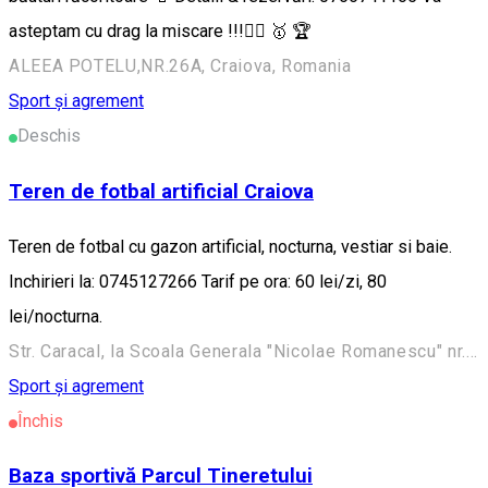
asteptam cu drag la miscare !!!🏃‍♂️ 🥇 🏆
ALEEA POTELU,NR.26A, Craiova, Romania
Sport și agrement
Deschis
Teren de fotbal artificial Craiova
Teren de fotbal cu gazon artificial, nocturna, vestiar si baie.
Inchirieri la: 0745127266 Tarif pe ora: 60 lei/zi, 80
lei/nocturna.
Str. Caracal, la Scoala Generala "Nicolae Romanescu" nr. 29, Craiova, Romania
Sport și agrement
Închis
Baza sportivă Parcul Tineretului