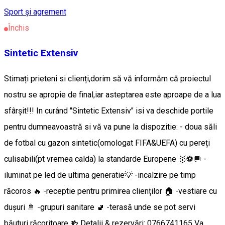
Sport și agrement
Închis
Sintetic Extensiv
Stimați prieteni si clienți,dorim să vă informăm că proiectul
nostru se apropie de final,iar asteptarea este aproape de a lua
sfârșit!!! In curând "Sintetic Extensiv" isi va deschide portile
pentru dumneavoastră si vă va pune la dispozitie: - doua săli
de fotbal cu gazon sintetic(omologat FIFA&UEFA) cu pereți
culisabili(pt vremea calda) la standarde Europene 🥇⚽️🥅 -
iluminat pe led de ultima generatie💡 -incalzire pe timp
răcoros 🔥 -receptie pentru primirea clienților 🏠 -vestiare cu
dușuri 🚿 -grupuri sanitare 🚽 -terasă unde se pot servi
băuturi răcoritoare 🍻 Detalii & rezervări: 0766741165 Va