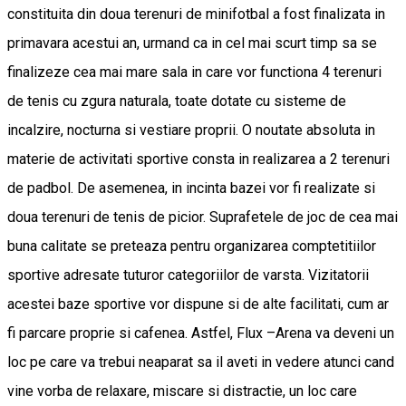
constituita din doua terenuri de minifotbal a fost finalizata in
primavara acestui an, urmand ca in cel mai scurt timp sa se
finalizeze cea mai mare sala in care vor functiona 4 terenuri
de tenis cu zgura naturala, toate dotate cu sisteme de
incalzire, nocturna si vestiare proprii. O noutate absoluta in
materie de activitati sportive consta in realizarea a 2 terenuri
de padbol. De asemenea, in incinta bazei vor fi realizate si
doua terenuri de tenis de picior. Suprafetele de joc de cea mai
buna calitate se preteaza pentru organizarea comptetitiilor
sportive adresate tuturor categoriilor de varsta. Vizitatorii
acestei baze sportive vor dispune si de alte facilitati, cum ar
fi parcare proprie si cafenea. Astfel, Flux –Arena va deveni un
loc pe care va trebui neaparat sa il aveti in vedere atunci cand
vine vorba de relaxare, miscare si distractie, un loc care