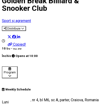
Golden Break Billiard &
Snooker Club
Sport și agrement
Distribuie
Copied!
10:00 - 02:00
Închis
Opens at
10:00
Program
Weekly Schedule
Bulevardul Carol I, nr 4, bl M6, sc A, parter, Craiova, Romania
Luni