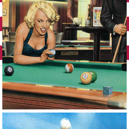
Închirieri auto
Închirieri biciclete
Taxi
Încărcare vehicule electrice
English