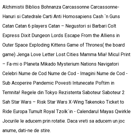
Alchimistii Biblios Bohnanza Carcassonne Carcassonne-
Hanuri si Catedrale Carti Anti Homosapiens Cash `n Guns
Catan Catan 6 players Catan – Negustori si Barbari Colt
Express Dixit Dungeon Lords Escape From the Alliens in
Outer Space Exploding Kittens Game of Thrones( the board
game) Jenga Love Letter Lost Cities Mamma Mia! Micul Print
– Fa-mi o Planeta Mikado Mysterium Nations Navigatori
Celebri Nume de Cod Nume de Cod - Imagini Nume de Cod -
Sub Acoperire Pandemic Povesti Intunecate Poftim in
Temnita! Regele din Tokyo Rezistenta Saboteur Saboteur 2
Sah Star Wars – Risk Star Wars X-Wing Takenoko Ticket to
Ride Europa Tumult Royal Tzolk`in - Calendarul Mayas Qwirkle
Jocurile le aducem prin rotatie. Daca vreti sa aducem un joc
anume, dati-ne de stire.