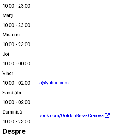
10:00
-
23:00
Marți
Hartă
10:00
-
23:00
Miercuri
10:00
-
23:00
0728 616 171
Joi
10:00
-
00:00
Vineri
stefangeorgeilinca@yahoo.com
10:00
-
02:00
Sâmbătă
10:00
-
02:00
Duminică
https://www.facebook.com/GoldenBreakCraiova
10:00
-
23:00
Despre