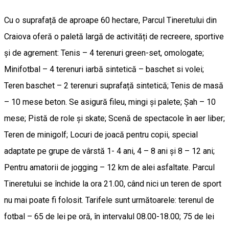
Cu o suprafață de aproape 60 hectare, Parcul Tineretului din
Craiova oferă o paletă largă de activități de recreere, sportive
și de agrement: Tenis – 4 terenuri green-set, omologate;
Minifotbal – 4 terenuri iarbă sintetică – baschet si volei;
Teren baschet – 2 terenuri suprafață sintetică; Tenis de masă
– 10 mese beton. Se asigură fileu, mingi și palete; Șah – 10
mese; Pistă de role și skate; Scenă de spectacole în aer liber;
Teren de minigolf; Locuri de joacă pentru copii, special
adaptate pe grupe de vârstă 1- 4 ani, 4 – 8 ani și 8 – 12 ani;
Pentru amatorii de jogging – 12 km de alei asfaltate. Parcul
Tineretului se închide la ora 21.00, când nici un teren de sport
nu mai poate fi folosit. Tarifele sunt următoarele: terenul de
fotbal – 65 de lei pe oră, în intervalul 08.00-18.00; 75 de lei