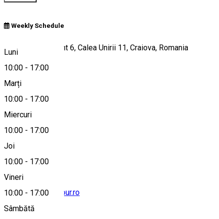
Weekly Schedule
Bloc 2, Apartament 6, Calea Unirii 11, Craiova, Romania
Luni
10:00
-
17:00
Marți
Hartă
10:00
-
17:00
Miercuri
10:00
-
17:00
0251412152
Joi
10:00
-
17:00
Vineri
office@kristianatour.ro
10:00
-
17:00
Sâmbătă