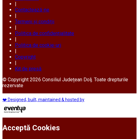
|
Contactează-ne
|
Termeni și condiții
|
Politica de confidențialitate
|
Politica de cookie-uri
|
Copyright
|
Kit de presă
© Copyright 2026 Consiliul Județean Dolj. Toate drepturile
rezervate
❤️ Designed, built, maintained & hosted by
Acceptă Cookies