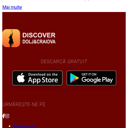
Mai multe
DESCARCĂ GRATUIT
URMĂREȘTE-NE PE
Despre noi