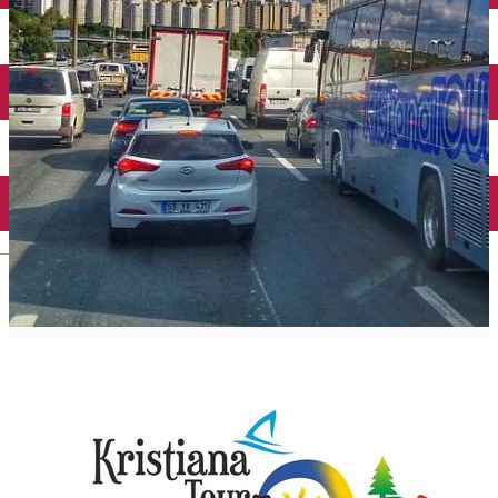
Închirieri auto
Închirieri biciclete
Taxi
Încărcare vehicule electrice
English