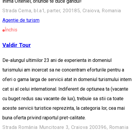
inima Olteniei, oriunde te duce gandul!
Strada Cerna, bl.a1, parter, 200185, Craiova, Romania
Agenție de turism
Închis
Valdir Tour
De-alungul ultimilor 23 ani de experienta in domeniul
turismului am incercat sa ne concentram eforturile pentru a
oferi o gama larga de servicii atat in domeniul turismului intern
cat si al celui international. Indiferent de optiunea ta (vacante
cu buget redus sau vacante de lux), trebuie sa stii ca toate
aceste servicii turistice reprezinta, la categori­a lor, cea mai
buna oferta privind raportul pret-calitate.
Strada România Muncitoare 3, Craiova 200396, Romania