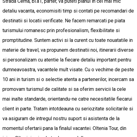
Strada Cerna, bl.a1, parter, va puteti planui in cel mai mic
detaliu vacanta, economisiti timp si contati pe recomandari de
destinatii si locatii verificate. Ne facem remarcati pe piata
turismului romanesc prin profesionalism, flexibilitate si
promptitudine. Suntem activi si la curent cu toate nouatatile in
materie de travel, va propunem destinatii noi, itinerarii diverse
si personalizam cu atentie la fiecare detaliu important pentru
dumneavoastra, vacantele mult visate. Cu o vechime de peste
10 ani in turism si o selectie atenta a partenerilor, incercam sa
promovam turismul de calitate si sa oferim servicii la cele
mai inalte standarde, orientandu-ne catre necesitatile fiecarui
client in parte. Tratam intotdeauna cu seriozitate solicitarile si
va asiguram de intregul nostru suport si asistenta de la
momentul ofertarii pana la finalul vacantei. Oltenia Tour, din