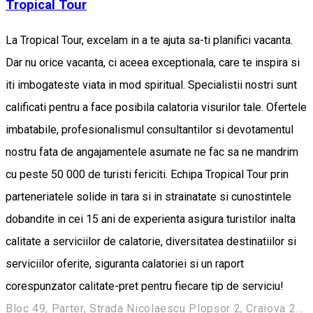
Tropical Tour
La Tropical Tour, excelam in a te ajuta sa-ti planifici vacanta.
Dar nu orice vacanta, ci aceea exceptionala, care te inspira si
iti imbogateste viata in mod spiritual. Specialistii nostri sunt
calificati pentru a face posibila calatoria visurilor tale. Ofertele
imbatabile, profesionalismul consultantilor si devotamentul
nostru fata de angajamentele asumate ne fac sa ne mandrim
cu peste 50 000 de turisti fericiti. Echipa Tropical Tour prin
parteneriatele solide in tara si in strainatate si cunostintele
dobandite in cei 15 ani de experienta asigura turistilor inalta
calitate a serviciilor de calatorie, diversitatea destinatiilor si
serviciilor oferite, siguranta calatoriei si un raport
corespunzator calitate-pret pentru fiecare tip de serviciu!
Bloc 49, Parter, Strada Nicolaescu Plopşor 2, Craiova 200733, Romania