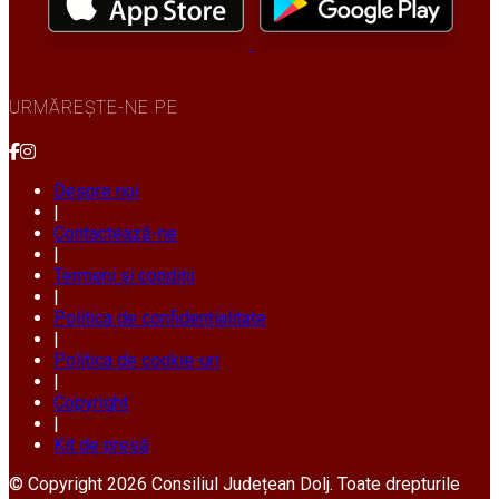
URMĂREȘTE-NE PE
Despre noi
|
Contactează-ne
|
Termeni și condiții
|
Politica de confidențialitate
|
Politica de cookie-uri
|
Copyright
|
Kit de presă
© Copyright 2026 Consiliul Județean Dolj. Toate drepturile