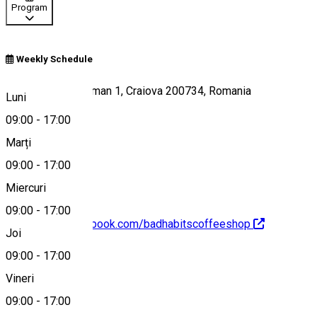
Program
Weekly Schedule
Strada Theodor Aman 1, Craiova 200734, Romania
Luni
09:00
-
17:00
Marți
Hartă
09:00
-
17:00
Miercuri
09:00
-
17:00
https://www.facebook.com/badhabitscoffeeshop
Joi
09:00
-
17:00
Despre
Vineri
09:00
-
17:00
Photo Gallery