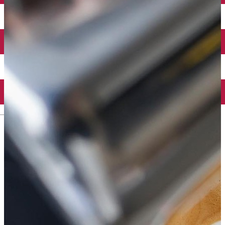
Închirieri auto
Închirieri biciclete
Taxi
Încărcare vehicule electrice
English