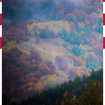
Închirieri auto
Închirieri biciclete
Taxi
Încărcare vehicule electrice
English