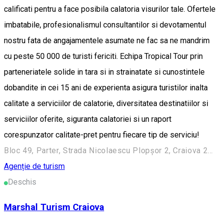
calificati pentru a face posibila calatoria visurilor tale. Ofertele
imbatabile, profesionalismul consultantilor si devotamentul
nostru fata de angajamentele asumate ne fac sa ne mandrim
cu peste 50 000 de turisti fericiti. Echipa Tropical Tour prin
parteneriatele solide in tara si in strainatate si cunostintele
dobandite in cei 15 ani de experienta asigura turistilor inalta
calitate a serviciilor de calatorie, diversitatea destinatiilor si
serviciilor oferite, siguranta calatoriei si un raport
corespunzator calitate-pret pentru fiecare tip de serviciu!
Bloc 49, Parter, Strada Nicolaescu Plopşor 2, Craiova 200733, Romania
Agenție de turism
Deschis
Marshal Turism Craiova