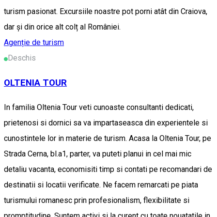
turism pasionat. Excursiile noastre pot porni atât din Craiova,
dar și din orice alt colț al României.
Agenție de turism
Deschis
OLTENIA TOUR
In familia Oltenia Tour veti cunoaste consultanti dedicati,
prietenosi si dornici sa va impartaseasca din experientele si
cunostintele lor in materie de turism. Acasa la Oltenia Tour, pe
Strada Cerna, bl.a1, parter, va puteti planui in cel mai mic
detaliu vacanta, economisiti timp si contati pe recomandari de
destinatii si locatii verificate. Ne facem remarcati pe piata
turismului romanesc prin profesionalism, flexibilitate si
promptitudine. Suntem activi si la curent cu toate nouatatile in