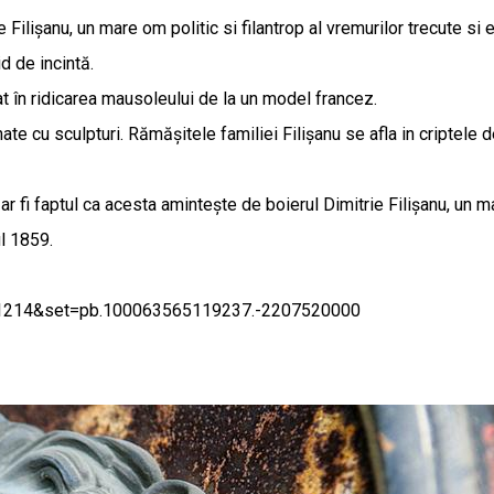
 Filișanu, un mare om politic si filantrop al vremurilor trecute si
id de incintă.
rat în ridicarea mausoleului de la un model francez.
ate cu sculpturi. Rămășitele familiei Filișanu se afla in criptele 
r fi faptul ca acesta amintește de boierul Dimitrie Filișanu, un ma
ul 1859.
661214&set=pb.100063565119237.-2207520000