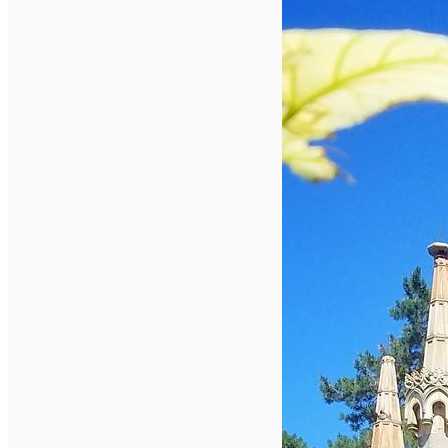
Închirieri auto
Închirieri biciclete
Taxi
Încărcare vehicule electrice
English