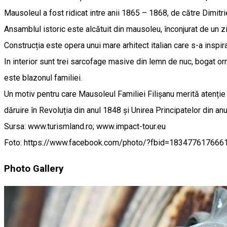
Mausoleul a fost ridicat intre anii 1865 – 1868, de către Dimitrie
Ansamblul istoric este alcătuit din mausoleu, înconjurat de un z
Construcția este opera unui mare arhitect italian care s-a inspi
In interior sunt trei sarcofage masive din lemn de nuc, bogat orn
este blazonul familiei.
Un motiv pentru care Mausoleul Familiei Filișanu merită atenție a
dăruire în Revoluția din anul 1848 și Unirea Principatelor din an
Sursa: www.turismland.ro; www.impact-tour.eu
Foto: https://www.facebook.com/photo/?fbid=1834776176
Photo Gallery