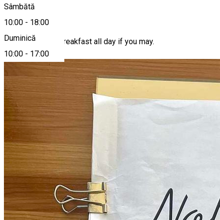
Sâmbătă
Despre
10:00
-
18:00
Duminică
Nolla. Brunch or breakfast all day if you may.
10:00
-
17:00