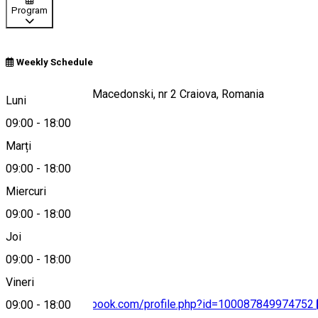
Program
Weekly Schedule
Strada Alexandru Macedonski, nr 2 Craiova, Romania
Luni
09:00
-
18:00
Marți
Hartă
09:00
-
18:00
Miercuri
09:00
-
18:00
0770 990 517
Joi
09:00
-
18:00
Vineri
https://www.facebook.com/profile.php?id=100087849974752
09:00
-
18:00