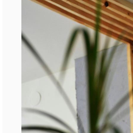
Închirieri auto
Închirieri biciclete
Taxi
Încărcare vehicule electrice
English