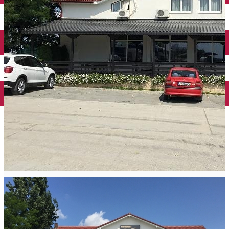
Închirieri auto
Închirieri biciclete
Taxi
Încărcare vehicule electrice
English