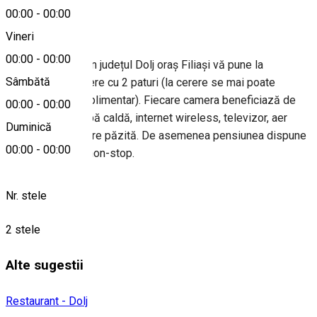
00:00
-
00:00
Despre
Vineri
00:00
-
00:00
Pensiunea Alin din județul Dolj oraș Filiași vă pune la
Sâmbătă
dispoziție 6 camere cu 2 paturi (la cerere se mai poate
adăuga un pat suplimentar). Fiecare camera beneficiază de
00:00
-
00:00
baie proprie cu apă caldă, internet wireless, televizor, aer
Duminică
condiționat, parcare păzită. De asemenea pensiunea dispune
00:00
-
00:00
de un restaurant non-stop.
Nr. stele
2 stele
Alte sugestii
Restaurant - Dolj