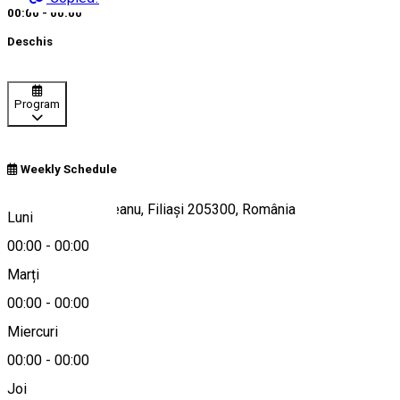
00:00 - 00:00
Deschis
Program
Weekly Schedule
Bulevardul Racoțeanu, Filiași 205300, România
Luni
00:00
-
00:00
Marți
Hartă
00:00
-
00:00
Miercuri
00:00
-
00:00
0761787672
Joi