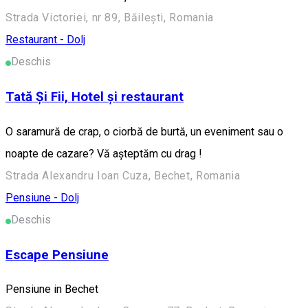
Strada Victoriei, nr 89, Băilești, Romania
Restaurant - Dolj
Deschis
Tată Și Fii, Hotel și restaurant
O saramură de crap, o ciorbă de burtă, un eveniment sau o
noapte de cazare? Vă așteptăm cu drag !
Strada Alexandru Ioan Cuza, Bechet, Romania
Pensiune - Dolj
Deschis
Escape Pensiune
Pensiune in Bechet