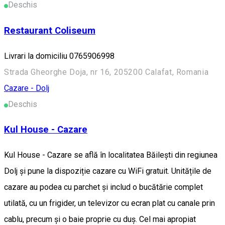
Deschis
Restaurant Coliseum
Livrari la domiciliu 0765906998
Strada Gheorghe Doja, nr 16, 205200 Calafat, Romania
Cazare - Dolj
Deschis
Kul House - Cazare
Kul House - Cazare se află în localitatea Băileşti din regiunea
Dolj și pune la dispoziție cazare cu WiFi gratuit. Unitățile de
cazare au podea cu parchet și includ o bucătărie complet
utilată, cu un frigider, un televizor cu ecran plat cu canale prin
cablu, precum și o baie proprie cu duș. Cel mai apropiat