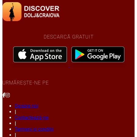
DESCARCĂ GRATUIT
URMĂREȘTE-NE PE
Despre noi
|
Contactează-ne
|
Termeni și condiții
|