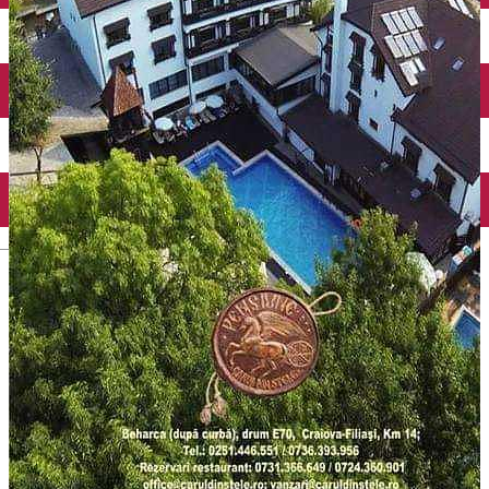
Închirieri auto
Închirieri biciclete
Taxi
Încărcare vehicule electrice
English