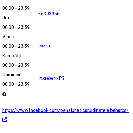
00:00
-
23:59
0251446551
•
0736393956
Joi
00:00
-
23:59
Vineri
office@caruldinstele.ro
00:00
-
23:59
Sâmbătă
00:00
-
23:59
Duminică
http://www.caruldinstele.ro
00:00
-
23:59
https://www.facebook.com/pensiunea.caruldinstele.beharca/