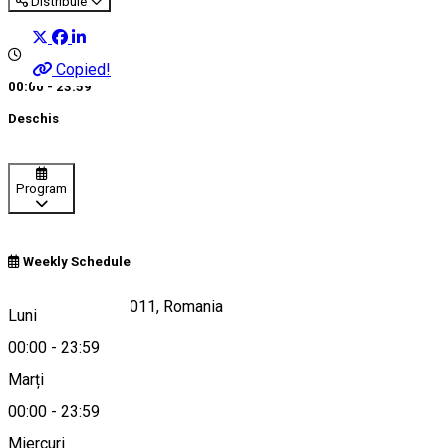
Distribuie
Copied!
00:00 - 23:59
Deschis
Program
Weekly Schedule
E70, Beharca 207011, Romania
Luni
00:00
-
23:59
Marți
Hartă
00:00
-
23:59
Miercuri