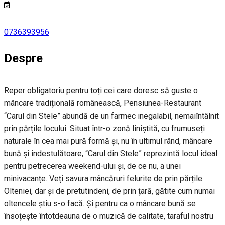
0736393956
Despre
Reper obligatoriu pentru toți cei care doresc să guste o
mâncare tradițională românească, Pensiunea-Restaurant
“Carul din Stele” abundă de un farmec inegalabil, nemaiîntâlnit
prin părțile locului. Situat într-o zonă liniștită, cu frumuseți
naturale în cea mai pură formă și, nu în ultimul rând, mâncare
bună și îndestulătoare, “Carul din Stele” reprezintă locul ideal
pentru petrecerea weekend-ului și, de ce nu, a unei
minivacanțe. Veți savura mâncăruri felurite de prin părțile
Olteniei, dar și de pretutindeni, de prin țară, gătite cum numai
oltencele știu s-o facă. Și pentru ca o mâncare bună se
însoțește întotdeauna de o muzică de calitate, taraful nostru