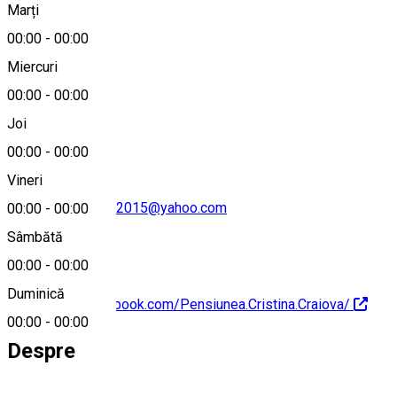
Marți
Hartă
00:00
-
00:00
Miercuri
00:00
-
00:00
0749155547
Joi
00:00
-
00:00
Vineri
pensiuneacristina2015@yahoo.com
00:00
-
00:00
Sâmbătă
00:00
-
00:00
Duminică
https://www.facebook.com/Pensiunea.Cristina.Craiova/
00:00
-
00:00
Despre