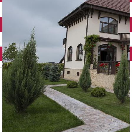
Închirieri auto
Închirieri biciclete
Taxi
Încărcare vehicule electrice
English