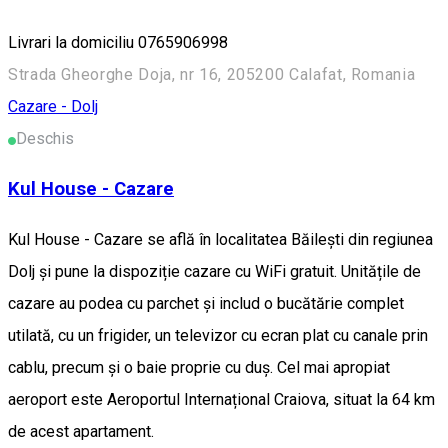
Livrari la domiciliu 0765906998
Strada Gheorghe Doja, nr 16, 205200 Calafat, Romania
Cazare - Dolj
Deschis
Kul House - Cazare
Kul House - Cazare se află în localitatea Băileşti din regiunea
Dolj și pune la dispoziție cazare cu WiFi gratuit. Unitățile de
cazare au podea cu parchet și includ o bucătărie complet
utilată, cu un frigider, un televizor cu ecran plat cu canale prin
cablu, precum și o baie proprie cu duș. Cel mai apropiat
aeroport este Aeroportul Internațional Craiova, situat la 64 km
de acest apartament.