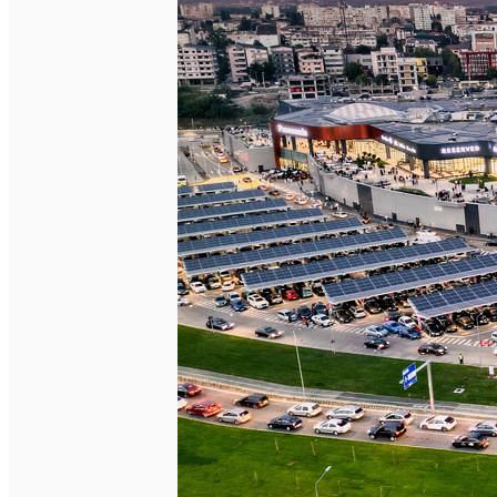
Închirieri auto
Închirieri biciclete
Taxi
Încărcare vehicule electrice
English