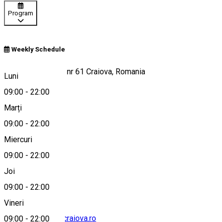
Program
Weekly Schedule
Calea Severinului, nr 61 Craiova, Romania
Luni
09:00
-
22:00
Marți
Hartă
09:00
-
22:00
Miercuri
09:00
-
22:00
0740 196 603
Joi
09:00
-
22:00
Vineri
info@promenadacraiova.ro
09:00
-
22:00