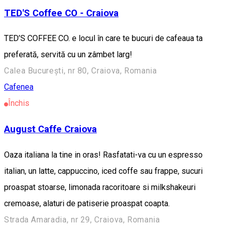
TED'S Coffee CO - Craiova
TED’S COFFEE CO. e locul în care te bucuri de cafeaua ta
preferată, servită cu un zâmbet larg!
Calea București, nr 80, Craiova, Romania
Cafenea
Închis
August Caffe Craiova
Oaza italiana la tine in oras! Rasfatati-va cu un espresso
italian, un latte, cappuccino, iced coffe sau frappe, sucuri
proaspat stoarse, limonada racoritoare si milkshakeuri
cremoase, alaturi de patiserie proaspat coapta.
Strada Amaradia, nr 29, Craiova, Romania