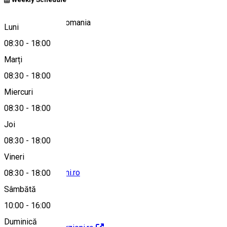
Centru, Craiova, Romania
Luni
08:30
-
18:00
Marți
Hartă
08:30
-
18:00
Miercuri
08:30
-
18:00
0730 894 959
Joi
08:30
-
18:00
Vineri
office@proporzioni.ro
08:30
-
18:00
Sâmbătă
10:00
-
16:00
Duminică