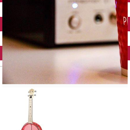
Închirieri auto
Închirieri biciclete
Taxi
Încărcare vehicule electrice
English