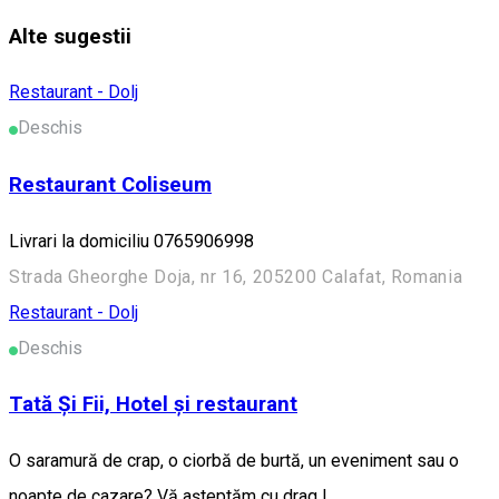
Alte sugestii
Restaurant - Dolj
Deschis
Restaurant Coliseum
Livrari la domiciliu 0765906998
Strada Gheorghe Doja, nr 16, 205200 Calafat, Romania
Restaurant - Dolj
Deschis
Tată Și Fii, Hotel și restaurant
O saramură de crap, o ciorbă de burtă, un eveniment sau o
noapte de cazare? Vă așteptăm cu drag !