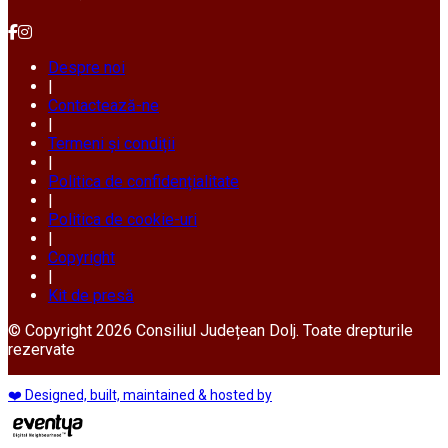
Despre noi
|
Contactează-ne
|
Termeni și condiții
|
Politica de confidențialitate
|
Politica de cookie-uri
|
Copyright
|
Kit de presă
© Copyright 2026 Consiliul Județean Dolj. Toate drepturile
rezervate
❤️ Designed, built, maintained & hosted by