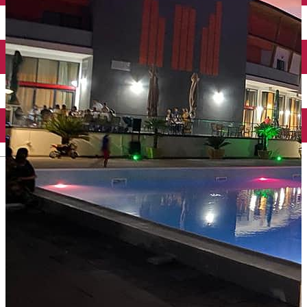
Închirieri auto
Închirieri biciclete
Taxi
Încărcare vehicule electrice
English