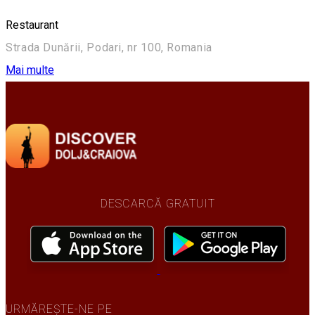
Restaurant
Strada Dunării, Podari, nr 100, Romania
Mai multe
DESCARCĂ GRATUIT
URMĂREȘTE-NE PE