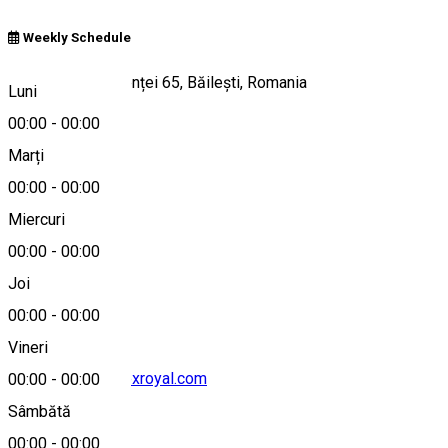
Weekly Schedule
Strada Independenței 65, Băilești, Romania
Luni
00:00
-
00:00
Marți
Hartă
00:00
-
00:00
Miercuri
00:00
-
00:00
0799 734 229
Joi
00:00
-
00:00
Vineri
receptie@complexroyal.com
00:00
-
00:00
Sâmbătă
00:00
-
00:00