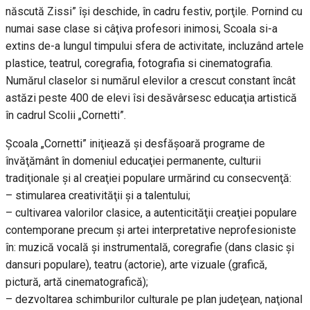
născută Zissi” îşi deschide, în cadru festiv, porţile. Pornind cu
numai sase clase si câţiva profesori inimosi, Scoala si-a
extins de-a lungul timpului sfera de activitate, incluzând artele
plastice, teatrul, coregrafia, fotografia si cinematografia.
Numărul claselor si numărul elevilor a crescut constant încât
astăzi peste 400 de elevi îsi desăvârsesc educaţia artistică
în cadrul Scolii „Cornetti”.
Şcoala „Cornetti” iniţiează şi desfăşoară programe de
învăţământ în domeniul educaţiei permanente, culturii
tradiţionale şi al creaţiei populare urmărind cu consecvenţă:
– stimularea creativităţii şi a talentului;
– cultivarea valorilor clasice, a autenticităţii creaţiei populare
contemporane precum şi artei interpretative neprofesioniste
în: muzică vocală şi instrumentală, coregrafie (dans clasic şi
dansuri populare), teatru (actorie), arte vizuale (grafică,
pictură, artă cinematografică);
– dezvoltarea schimburilor culturale pe plan judeţean, naţional