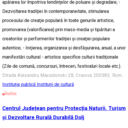
apărarea lor împotriva tendinţelor de poluare şi degradare; -
Dezvoltarea tradiţiei în contemporaneitate, stimularea
procesului de creaţie populară în toate genurile artistice,
promovarea (valorificarea) prin mass-media şi tipărituri a
creatorilor şi performerilor tradiţiei şi creaţiei populare
autentice; - Iniţierea, organizarea şi desfăşurarea, anual, a unor
manifestări cultural - artistice specifice culturii tradiţionale
(Zile de comună, concursuri, întreceri, festivaluri locale etc.).
Strada Alexandru Macedonski 28, Craiova 200383, Romania
Instituție publică
Instituții de cultură
Închis
Centrul Județean pentru Protecția Naturii, Turism
și Dezvoltare Rurală Durabilă Dolj