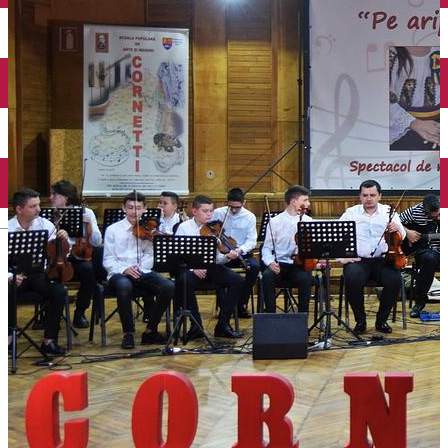
Închirieri auto
Închirieri biciclete
Taxi
Încărcare vehicule electrice
English