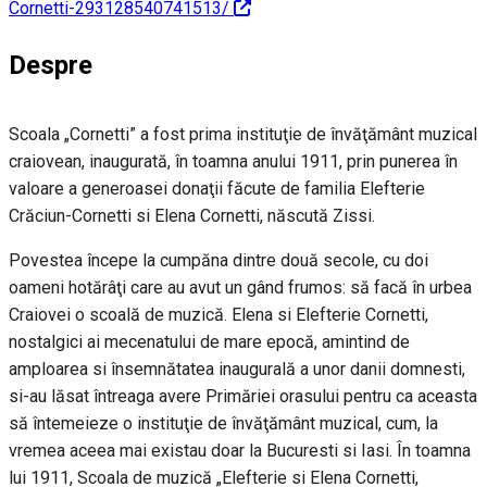
Cornetti-293128540741513/
Despre
Scoala „Cornetti” a fost prima instituţie de învăţământ muzical
craiovean, inaugurată, în toamna anului 1911, prin punerea în
valoare a generoasei donaţii făcute de familia Elefterie
Crăciun-Cornetti si Elena Cornetti, născută Zissi.
Povestea începe la cumpăna dintre două secole, cu doi
oameni hotărâţi care au avut un gând frumos: să facă în urbea
Craiovei o scoală de muzică. Elena si Elefterie Cornetti,
nostalgici ai mecenatului de mare epocă, amintind de
amploarea si însemnătatea inaugurală a unor danii domnesti,
si-au lăsat întreaga avere Primăriei orasului pentru ca aceasta
să întemeieze o instituţie de învăţământ muzical, cum, la
vremea aceea mai existau doar la Bucuresti si Iasi. În toamna
lui 1911, Scoala de muzică „Elefterie si Elena Cornetti,