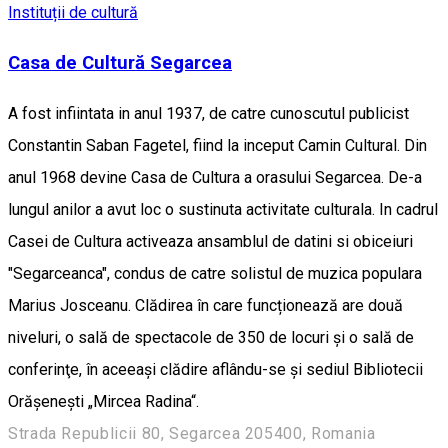
Instituții de cultură
Casa de Cultură Segarcea
A fost infiintata in anul 1937, de catre cunoscutul publicist
Constantin Saban Fagetel, fiind la inceput Camin Cultural. Din
anul 1968 devine Casa de Cultura a orasului Segarcea. De-a
lungul anilor a avut loc o sustinuta activitate culturala. In cadrul
Casei de Cultura activeaza ansamblul de datini si obiceiuri
"Segarceanca", condus de catre solistul de muzica populara
Marius Josceanu. Clădirea în care funcționează are două
niveluri, o sală de spectacole de 350 de locuri şi o sală de
conferinţe, în aceeași clădire aflându-se şi sediul Bibliotecii
Orăşeneşti „Mircea Radina“.
Strada Republicii 80, Segarcea 205400, Romania