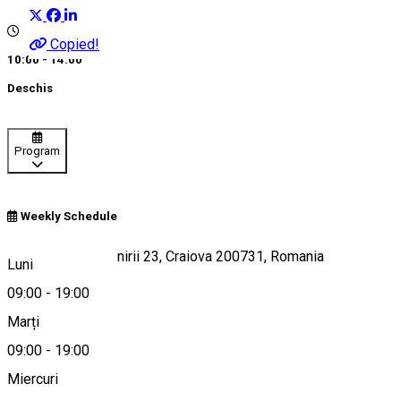
Copied!
10:00 - 14:00
Deschis
Program
Weekly Schedule
Bloc 23A, Calea Unirii 23, Craiova 200731, Romania
Luni
09:00
-
19:00
Marți
Hartă
09:00
-
19:00
Miercuri