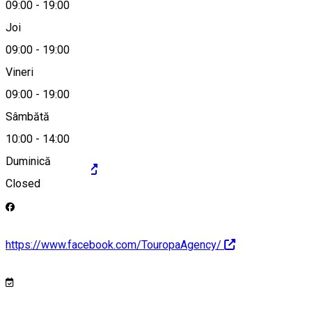
09:00
-
19:00
0745 259 500
Joi
09:00
-
19:00
Vineri
office@touropa.ro
09:00
-
19:00
Sâmbătă
10:00
-
14:00
Duminică
http://touropa.ro
Closed
https://www.facebook.com/TouropaAgency/