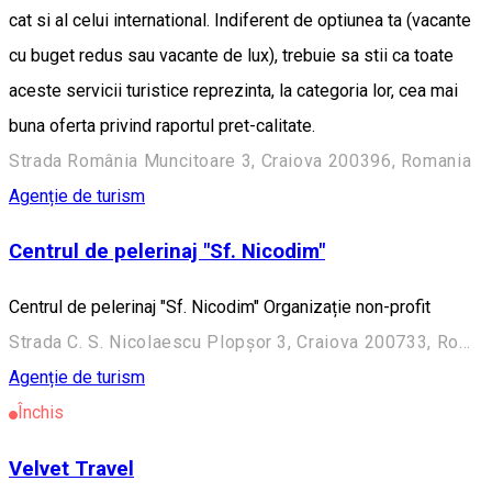
cat si al celui international. Indiferent de optiunea ta (vacante
cu buget redus sau vacante de lux), trebuie sa stii ca toate
aceste servicii turistice reprezinta, la categori­a lor, cea mai
buna oferta privind raportul pret-calitate.
Strada România Muncitoare 3, Craiova 200396, Romania
Agenție de turism
Centrul de pelerinaj "Sf. Nicodim"
Centrul de pelerinaj "Sf. Nicodim" Organizație non-profit
Strada C. S. Nicolaescu Plopșor 3, Craiova 200733, Romania
Agenție de turism
Închis
Velvet Travel