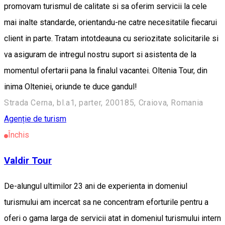
promovam turismul de calitate si sa oferim servicii la cele
mai inalte standarde, orientandu-ne catre necesitatile fiecarui
client in parte. Tratam intotdeauna cu seriozitate solicitarile si
va asiguram de intregul nostru suport si asistenta de la
momentul ofertarii pana la finalul vacantei. Oltenia Tour, din
inima Olteniei, oriunde te duce gandul!
Strada Cerna, bl.a1, parter, 200185, Craiova, Romania
Agenție de turism
Închis
Valdir Tour
De-alungul ultimilor 23 ani de experienta in domeniul
turismului am incercat sa ne concentram eforturile pentru a
oferi o gama larga de servicii atat in domeniul turismului intern