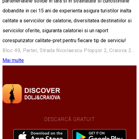
parteneriatele solide in tara si in strainatate si cunostintele
dobandite in cei 15 ani de experienta asigura turistilor inalta
calitate a serviciilor de calatorie, diversitatea destinatiilor si
serviciilor oferite, siguranta calatoriei si un raport
corespunzator calitate-pret pentru fiecare tip de serviciu!
Bloc 49, Parter, Strada Nicolaescu Plopşor 2, Craiova 200733, Romania
Mai multe
DESCARCĂ GRATUIT