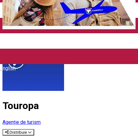
Închirieri auto
Închirieri biciclete
Taxi
Încărcare vehicule electrice
English
Touropa
Agenție de turism
Distribuie