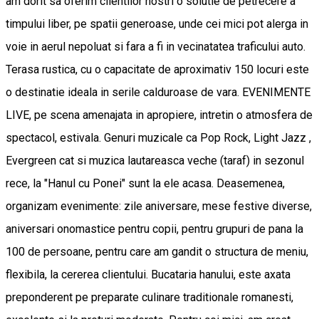
am dorit sa oferim clientilor nostri o solutie de petrecere a
timpului liber, pe spatii generoase, unde cei mici pot alerga in
voie in aerul nepoluat si fara a fi in vecinatatea traficului auto.
Terasa rustica, cu o capacitate de aproximativ 150 locuri este
o destinatie ideala in serile calduroase de vara. EVENIMENTE
LIVE, pe scena amenajata in apropiere, intretin o atmosfera de
spectacol, estivala. Genuri muzicale ca Pop Rock, Light Jazz ,
Evergreen cat si muzica lautareasca veche (taraf) in sezonul
rece, la "Hanul cu Ponei" sunt la ele acasa. Deasemenea,
organizam evenimente: zile aniversare, mese festive diverse,
aniversari onomastice pentru copii, pentru grupuri de pana la
100 de persoane, pentru care am gandit o structura de meniu,
flexibila, la cererea clientului. Bucataria hanului, este axata
preponderent pe preparate culinare traditionale romanesti,