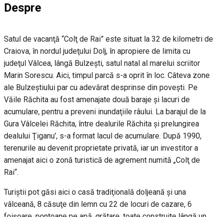
Despre
Satul de vacanţă “Colţ de Rai” este situat la 32 de kilometri de
Craiova, în nordul judeţului Dolj, în apropiere de limita cu
judeţul Vâlcea, lângă Bulzeşti, satul natal al marelui scriitor
Marin Sorescu. Aici, timpul parcă s-a oprit în loc. Câteva zone
ale Bulzeştiului par cu adevărat desprinse din poveşti. Pe
Văile Răchita au fost amenajate două baraje şi lacuri de
acumulare, pentru a preveni inundaţiile râului. La barajul de la
Gura Vâlcelei Răchita, între dealurile Răchita şi prelungirea
dealului Ţiganu’, s-a format lacul de acumulare. După 1990,
terenurile au devenit proprietate privată, iar un investitor a
amenajat aici o zonă turistică de agrement numită „Colţ de
Rai“.
Turiştii pot găsi aici o casă tradiţională doljeană şi una
vâlceană, 8 căsuţe din lemn cu 22 de locuri de cazare, 6
foişoare, pontoane pe apă, grătare, toate construite lângă un