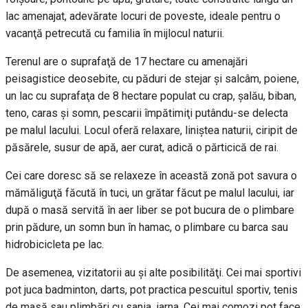
lac amenajat, adevărate locuri de poveste, ideale pentru o
vacanţă petrecută cu familia în mijlocul naturii.
Terenul are o suprafaţă de 17 hectare cu amenajări
peisagistice deosebite, cu păduri de stejar şi salcâm, poiene,
un lac cu suprafaţa de 8 hectare populat cu crap, şalău, biban,
teno, caras şi somn, pescarii împătimiţi putându-se delecta
pe malul lacului. Locul oferă relaxare, liniştea naturii, ciripit de
păsărele, susur de apă, aer curat, adică o părticică de rai.
Cei care doresc să se relaxeze în această zonă pot savura o
mămăliguţă făcută în tuci, un grătar făcut pe malul lacului, iar
după o masă servită în aer liber se pot bucura de o plimbare
prin pădure, un somn bun în hamac, o plimbare cu barca sau
hidrobicicleta pe lac.
De asemenea, vizitatorii au şi alte posibilităţi. Cei mai sportivi
pot juca badminton, darts, pot practica pescuitul sportiv, tenis
de masă sau plimbări cu sania, iarna. Cei mai comozi pot face