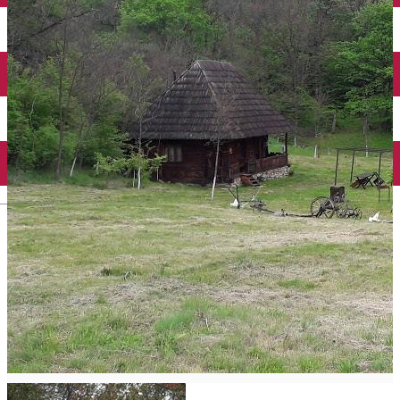
Închirieri auto
Închirieri biciclete
Taxi
Încărcare vehicule electrice
English