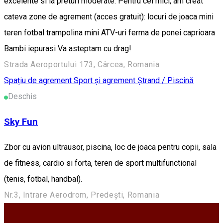
excelente si la preturi moderate. Pentru cei mici, am creat
cateva zone de agrement (acces gratuit): locuri de joaca mini
teren fotbal trampolina mini ATV-uri ferma de ponei caprioara
Bambi iepurasi Va asteptam cu drag!
Strada Aeroportului 173, Cârcea, Romania
Spațiu de agrement
Sport și agrement
Ștrand / Piscină
Deschis
Sky Fun
Zbor cu avion ultrausor, piscina, loc de joaca pentru copii, sala
de fitness, cardio si forta, teren de sport multifunctional
(tenis, fotbal, handbal).
Nr.3, Intrare Aerodrom, Predești, Romania