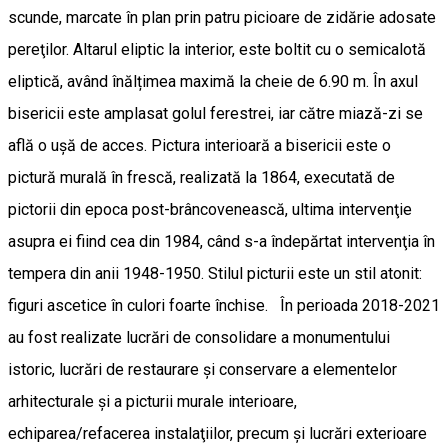
scunde, marcate în plan prin patru picioare de zidărie adosate
pereţilor. Altarul eliptic la interior, este boltit cu o semicalotă
eliptică, având înălțimea maximă la cheie de 6.90 m. În axul
bisericii este amplasat golul ferestrei, iar către miază-zi se
află o ușă de acces. Pictura interioară a bisericii este o
pictură murală în frescă, realizată la 1864, executată de
pictorii din epoca post-brâncovenească, ultima intervenţie
asupra ei fiind cea din 1984, când s-a îndepărtat intervenţia în
tempera din anii 1948-1950. Stilul picturii este un stil atonit:
figuri ascetice în culori foarte închise. În perioada 2018-2021
au fost realizate lucrări de consolidare a monumentului
istoric, lucrări de restaurare şi conservare a elementelor
arhitecturale şi a picturii murale interioare,
echiparea/refacerea instalaţiilor, precum şi lucrări exterioare