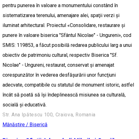
pentru punerea în valoare a monumentului constând în
sistematizarea terenului, amenajare alei, spaţii verzi şi
iluminat arhitectural. Proiectul «Consolidare, restaurare şi
punere în valoare biserica "Sfântul Nicolae" - Ungureni», cod
SMIS: 119853, a făcut posibilă redarea publicului larg a unui
obiectiv de patrimoniu cultural, respectiv Biserica "Sf.
Nicolae" - Ungureni, restaurat, conservat şi amenajat
corespunzător în vederea desfăşurării unor funcţiuni
adecvate, compatibile cu statutul de monument istoric, astfel
încât să poată să îşi îndeplinească misiunea sa culturală,
socială şi educativă.
Str. Ana Ipătescu 100, Craiova, Romania
Mănăstire / Biserică