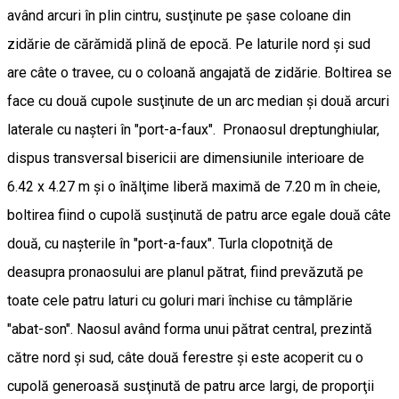
având arcuri în plin cintru, susţinute pe şase coloane din
zidărie de cărămidă plină de epocă. Pe laturile nord şi sud
are câte o travee, cu o coloană angajată de zidărie. Boltirea se
face cu două cupole susţinute de un arc median şi două arcuri
laterale cu naşteri în "port-a-faux". Pronaosul dreptunghiular,
dispus transversal bisericii are dimensiunile interioare de
6.42 x 4.27 m şi o înălţime liberă maximă de 7.20 m în cheie,
boltirea fiind o cupolă susţinută de patru arce egale două câte
două, cu naşterile în "port-a-faux". Turla clopotniţă de
deasupra pronaosului are planul pătrat, fiind prevăzută pe
toate cele patru laturi cu goluri mari închise cu tâmplărie
"abat-son". Naosul având forma unui pătrat central, prezintă
către nord şi sud, câte două ferestre şi este acoperit cu o
cupolă generoasă susţinută de patru arce largi, de proporţii