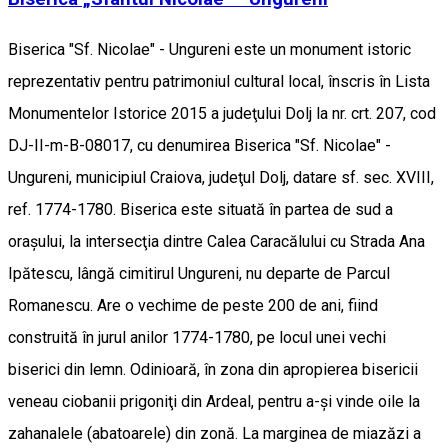
Biserica "Sf. Nicolae" - Ungureni este un monument istoric
reprezentativ pentru patrimoniul cultural local, înscris în Lista
Monumentelor Istorice 2015 a judeţului Dolj la nr. crt. 207, cod
DJ-II-m-B-08017, cu denumirea Biserica "Sf. Nicolae" -
Ungureni, municipiul Craiova, judeţul Dolj, datare sf. sec. XVIII,
ref. 1774-1780. Biserica este situată în partea de sud a
oraşului, la intersecţia dintre Calea Caracălului cu Strada Ana
Ipătescu, lângă cimitirul Ungureni, nu departe de Parcul
Romanescu. Are o vechime de peste 200 de ani, fiind
construită în jurul anilor 1774-1780, pe locul unei vechi
biserici din lemn. Odinioară, în zona din apropierea bisericii
veneau ciobanii prigoniţi din Ardeal, pentru a-şi vinde oile la
zahanalele (abatoarele) din zonă. La marginea de miazăzi a