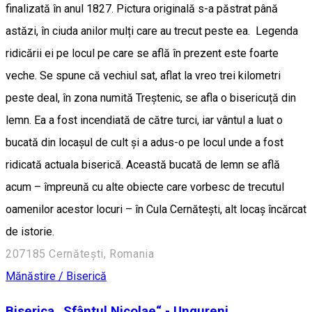
finalizată în anul 1827. Pictura originală s-a păstrat până
astăzi, în ciuda anilor mulți care au trecut peste ea. Legenda
ridicării ei pe locul pe care se află în prezent este foarte
veche. Se spune că vechiul sat, aflat la vreo trei kilometri
peste deal, în zona numită Treștenic, se afla o bisericuță din
lemn. Ea a fost incendiată de către turci, iar vântul a luat o
bucată din locașul de cult și a adus-o pe locul unde a fost
ridicată actuala biserică. Această bucată de lemn se află
acum – împreună cu alte obiecte care vorbesc de trecutul
oamenilor acestor locuri – în Cula Cernătești, alt locaș încărcat
de istorie.
207185 Cernătești, Romania
Mănăstire / Biserică
Biserica „Sfântul Nicolae“ - Ungureni