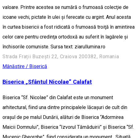
valoare. Printre acestea se numără o frumoasă colecţie de
icoane vechi, pictate în ulei şi ferecate cu argint. Anul acesta
în curtea bisericii a fost ridicată o frumoasă troiţă în amintirea
celor care pentru credinţa ortodoxă au suferit în lagărele şi
închisorile comuniste. Sursa text: ziarullumina.ro
Strada Frații Buzești 22, Craiova 200382, Romania
Mănăstire / Biserică
Biserica „Sfântul Nicolae” Calafat
Biserica “Sf. Nicolae” din Calafat este un monument
arhitectural, fiind una dintre principalele lăcașuri de cult din
orașul de pe malul Dunării, alături de Biserica “Adormirea
Maicii Domnului”, Biserica “Izvorul Tămăduirii” și Biserica “Sf.
Mucenic Gheorghe”, fiind considerata un monument . Situată