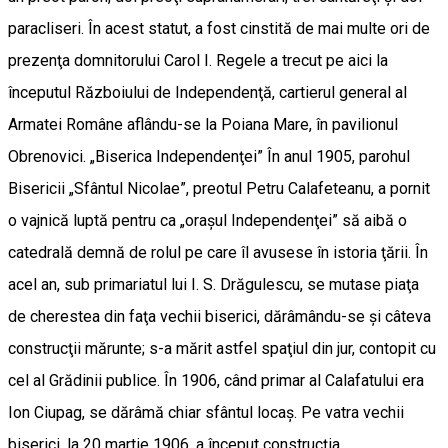
paracliseri. În acest statut, a fost cinstită de mai multe ori de
prezenţa domnitorului Carol I. Regele a trecut pe aici la
începutul Războiului de Independenţă, cartierul general al
Armatei Române aflându-se la Poiana Mare, în pavilionul
Obrenovici. „Biserica Independenţei” În anul 1905, parohul
Bisericii „Sfântul Nicolae”, preotul Petru Calafeteanu, a pornit
o vajnică luptă pentru ca „oraşul Independenţei” să aibă o
catedrală demnă de rolul pe care îl avusese în istoria ţării. În
acel an, sub primariatul lui I. S. Drăgulescu, se mutase piaţa
de cherestea din faţa vechii biserici, dărâ­mân­du-se şi câteva
construcţii mărunte; s-a mărit astfel spaţiul din jur, contopit cu
cel al Grădinii publice. În 1906, când primar al Calafatului era
Ion Ciupag, se dărâmă chiar sfântul locaş. Pe vatra vechii
biserici, la 20 martie 1906, a început construcţia