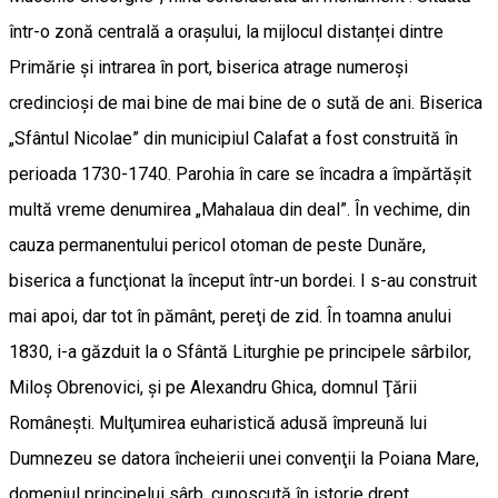
într-o zonă centrală a orașului, la mijlocul distanței dintre
Primărie și intrarea în port, biserica atrage numeroși
credincioși de mai bine de mai bine de o sută de ani. Biserica
„Sfântul Nicolae” din municipiul Calafat a fost construită în
perioada 1730-1740. Parohia în care se încadra a împărtăşit
multă vreme denumirea „Mahalaua din deal”. În vechime, din
cauza permanentului pericol otoman de peste Dunăre,
biserica a funcţionat la început într-un bordei. I s-au construit
mai apoi, dar tot în pământ, pereţi de zid. În toamna anului
1830, i-a găzduit la o Sfântă Liturghie pe principele sârbilor,
Miloş Obrenovici, şi pe Alexandru Ghica, domnul Ţării
Româneşti. Mulţumirea euharistică adusă împreună lui
Dumnezeu se datora încheierii unei convenţii la Poiana Mare,
domeniul principelui sârb, cunoscută în istorie drept