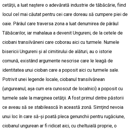
cetăţii, a luat naştere o adevărată industrie de tăbăcărie, fiind
locul cel mai căutat pentru cei care doreau să cumpere piei de
oaie. Pârâul care traversa zona a luat denumirea de pârâul
Tăbăcarilor, iar mahalaua a devenit Ungureni, de la cetele de
ciobani transilvăneni care coborau aici cu turmele. Numele
bisericii Ungureni şi al cimitirului de alături, au o istorie
comună, existând argumente nescrise care le leagă de
identitatea unui cioban care a poposit aici cu turmele sale.
Potrivit unei legende locale, ciobanul transilvănean
(ungureanul, aşa cum era cunoscut de localnici) a poposit cu
turmele sale la marginea cetăţii. A fost primul dintre păstorii
ce aveau să se stabilească în această zonă. Simţind nevoia
unui loc în care să-şi poată pleca genunchii pentru rugăciune,
ciobanul ungurean ar fi ridicat aici, cu cheltuială proprie, o