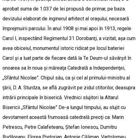
aprobat suma de 1.037 de lei propusă de primar, pe baza
devizului elaborat de inginerul arhitect al oraşului, necesară
împrejmuirii parcului. În anul 1908 şi mai apoi în 1913, regele
Carol I, inspectând Regimentul 31 Dorobanţi, a vizitat, aşa cum
avea obiceiul, monumentul istoric ridicat pe locul bateriei
Carol şi a luat parte de fiecare dată la Te Deum-ul săvârşit în
onoarea sa în noua şi măreaţa Catedrală a Independenţei,
„Sfântul Nicolae”. Chipul său, ca şi cel al primului-ministru al
ţării, D. A. Sturdza, se află zugrăvit pe zidul ctitorilor, deasupra
intrării principale în biserică. Vrednici slujitori la Altarul
Bisericii „Sfântul Nicolae” De-a lungul timpului, au slujit cu
devotament această frumoasă catedrală preoţi ca: Marin
Petrescu, Petre Calafeteanu, Ştefan Ionescu, Dumitru
Rudăreanu, Florea Pretorian, Antonie Căliman, Vartolomeu