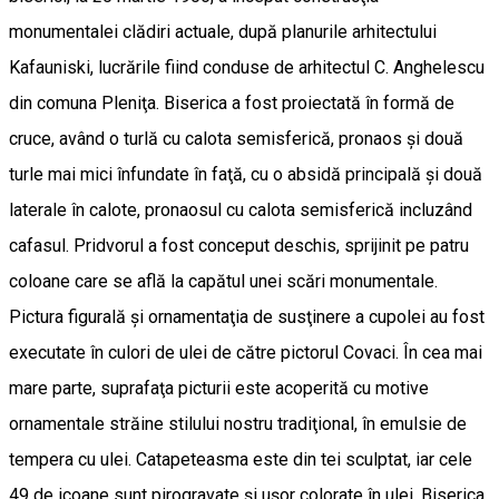
monumentalei clădiri actuale, după planurile arhitectului
Kafauniski, lucrările fiind conduse de arhitectul C. Anghelescu
din comuna Pleniţa. Biserica a fost proiectată în formă de
cruce, având o turlă cu calota semisferică, pronaos şi două
turle mai mici înfundate în faţă, cu o absidă principală şi două
laterale în calote, pronaosul cu calota semisferică incluzând
cafasul. Pridvorul a fost conceput deschis, sprijinit pe patru
coloane care se află la capătul unei scări monumentale.
Pictura figurală şi ornamentaţia de susţinere a cupolei au fost
executate în culori de ulei de către pictorul Covaci. În cea mai
mare parte, suprafaţa picturii este acoperită cu motive
ornamentale străine stilului nostru tradiţional, în emulsie de
tempera cu ulei. Catapeteasma este din tei sculptat, iar cele
49 de icoane sunt pirogravate şi uşor colorate în ulei. Biserica