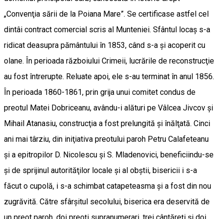
„Convenţia sării de la Poiana Mare”. Se certificase astfel cel
dintâi contract comercial scris al Munteniei. Sfântul locaş s-a
ridicat dea­supra pământului în 1853, când s-a şi acoperit cu
olane. În perioada războiului Crimeii, lucrările de reconstrucţie
au fost întrerupte. Reluate apoi, ele s-au terminat în anul 1856.
În perioada 1860-1861, prin grija unui comitet condus de
preotul Matei Dobriceanu, avându-i alături pe Vâlcea Jivcov şi
Mihail Atanasiu, construcţia a fost prelungită şi înălţată. Cinci
ani mai târziu, din iniţiativa preotului paroh Petru Calafeteanu
şi a epitropilor D. Nicolescu şi S. Mladenovici, beneficiindu-se
şi de sprijinul autorităţilor locale şi al obştii, bisericii i s-a
făcut o cupolă, i s-a schimbat catapeteasma şi a fost din nou
zugrăvită. Către sfârşitul secolului, biserica era deservită de
un preot paroh, doi preoţi supranumerari, trei cântăreţi şi doi