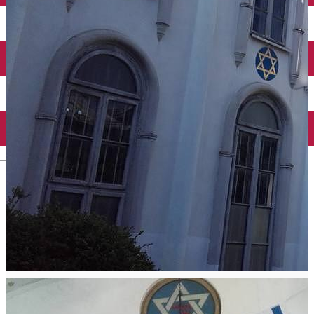
Închirieri auto
Închirieri biciclete
Taxi
Încărcare vehicule electrice
English