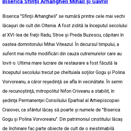
Biserica Sfinții Arhangheli Mihail și Gavriil
Biserica "Sfinţii Arhangheli" se numără printre cele mai vechi
lăcaşuri de cult din Oltenia. A fost zidită la începutul secolului
al XVI-lea de fraţii Radu, Stroe şi Preda Buzescu, căpitani în
oastea domnitorului Mihai Viteazul. În decursul timpului, a
suferit mai multe modificări din cauza cutremurelor care au
lovit-o. Ultima mare lucrare de restaurare a fost făcută la
începutul secolului trecut pe cheltuiala soţilor Gogu şi Polina
Vorvoreanu, a căror reşedinţă se afla în vecinătate. În semn
de recunoştinţă, mitropolitul Nifon Criveanu a stabilit, în
şedinţa Permanenţei Consiliului Eparhial al Arhiepiscopiei
Craiovei, ca sfântul lăcaş să poarte şi numele de "Biserica
Gogu şi Polina Vorvoreanu". Din patrimoniul cinstitului lăcaş
de închinare fac parte obiecte de cult de o inestimabilă