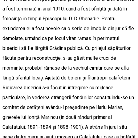
a fost terminată în anul 1910, când a fost sfinţită şi dată în
folosinţă în timpul Episcopului D. D. Ghenadie. Pentru
extinderea ei a fost nevoie ca o serie de imobile din jur să fie
demolate, urmând ca pe locul viran rămas în perimetrul
bisericii să fie lărgită Grădina publică. Cu prilejul săpăturilor
făcute pentru reconstrucţie, s-au găsit multe cruci de
morminte, probabil rămase de la vechiul cimitir care se afla
lângă sfântul locaş. Ajutată de boierii şi filantropii calafeteni
Ridicarea bisericii s-a făcut în întregime cu mijloace
particulare, în vederea strângerii fondurilor constituindu-se un
comitet de cetăţeni avându-l preşedinte pe Ilariu Marian,
ginerele lui Ioniţă Marincu (în două rânduri primar al
Calafatului: 1891-1894 şi 1898-1901). A strâns în jurul său
şase dintre marii şi avuţii moşieri ai Calafatului, care au hotărât