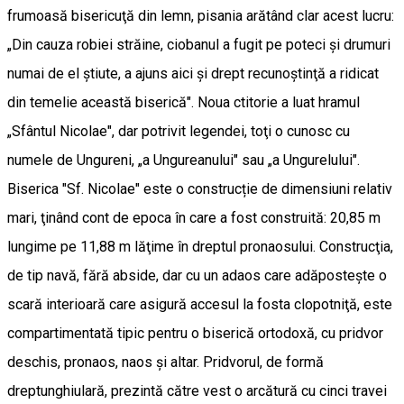
frumoasă bisericuţă din lemn, pisania arătând clar acest lucru:
„Din cauza robiei străine, ciobanul a fugit pe poteci şi drumuri
numai de el ştiute, a ajuns aici şi drept recunoştinţă a ridicat
din temelie această biserică". Noua ctitorie a luat hramul
„Sfântul Nicolae", dar potrivit legendei, toţi o cunosc cu
numele de Ungureni, „a Ungureanului" sau „a Ungurelului".
Biserica "Sf. Nicolae" este o construcție de dimensiuni relativ
mari, ţinând cont de epoca în care a fost construită: 20,85 m
lungime pe 11,88 m lăţime în dreptul pronaosului. Construcţia,
de tip navă, fără abside, dar cu un adaos care adăposteşte o
scară interioară care asigură accesul la fosta clopotniţă, este
compartimentată tipic pentru o biserică ortodoxă, cu pridvor
deschis, pronaos, naos şi altar. Pridvorul, de formă
dreptunghiulară, prezintă către vest o arcătură cu cinci travei