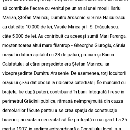
să contribuie fiecare cu venitul pe un an al unei moşii. Ilariu
Marian, Ştefan Marincu, Dumitru Arssenie şi Sima Năiculescu
au dat câte 10.000 de lei, Vasile Mirica şi I. S. Drăgulescu,
câte 5.000 de lei. Au contribuit cu aceeaşi sumă Mari Faranga,
moştenitoarea altui mare filantrop - Gheorghe Giuroglu, căruia
oraşul îi datora spitalul cu 28 de paturi, precum şi Banca
Calafatului, al cărei preşedinte era Ştefan Marincu, iar
vicepreşedinte Dumitru Arssenie. De asemenea, toţi locuitorii
oraşului şi-au dat obolul la ridicarea catedralei, fie muncind cu
braţele, fie după puteri, contribuind în bani. Integrată firesc în
perimetrul Grădinii publice, rămasă neîmprejmuită din cauza
demolărilor făcute pentru a se crea spaţiu de construcţie
bisericii, aceasta a necesitat să fie protejată cu un gard. La 25
martie 1907, în şedinţa extraordinară a Consiliului local, s-a