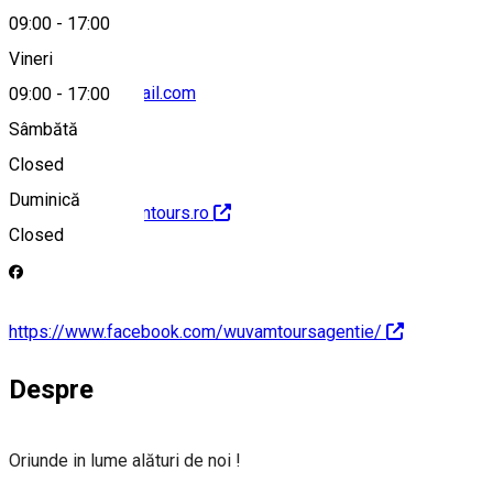
09:00
-
17:00
Vineri
wuvamtours@gmail.com
09:00
-
17:00
Sâmbătă
Closed
Duminică
http://www.wuvamtours.ro
Closed
https://www.facebook.com/wuvamtoursagentie/
Despre
Oriunde in lume alături de noi !