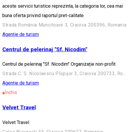
aceste servicii turistice reprezinta, la categori­a lor, cea mai
buna oferta privind raportul pret-calitate.
Strada România Muncitoare 3, Craiova 200396, Romania
Agenție de turism
Centrul de pelerinaj "Sf. Nicodim"
Centrul de pelerinaj "Sf. Nicodim" Organizație non-profit
Strada C. S. Nicolaescu Plopșor 3, Craiova 200733, Romania
Agenție de turism
Închis
Velvet Travel
Velvet Travel
Calea București 33, Craiova 200677, Romania