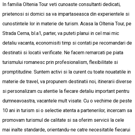
In familia Oltenia Tour veti cunoaste consultanti dedicati,
prietenosi si dornici sa va impartaseasca din experientele si
cunostintele lor in materie de turism. Acasa la Oltenia Tour, pe
Strada Cerna, bl.a1, parter, va puteti planui in cel mai mic
detaliu vacanta, economisiti timp si contati pe recomandari de
destinatii si locatii verificate. Ne facem remarcati pe piata
turismului romanesc prin profesionalism, flexibilitate si
promptitudine. Suntem activi si la curent cu toate nouatatile in
materie de travel, va propunem destinatii noi, itinerarii diverse
si personalizam cu atentie la fiecare detaliu important pentru
dumneavoastra, vacantele mult visate. Cu o vechime de peste
10 ani in turism si o selectie atenta a partenerilor, incercam sa
promovam turismul de calitate si sa oferim servicii la cele
mai inalte standarde, orientandu-ne catre necesitatile fiecarui