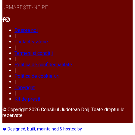
URMĂREȘTE-NE PE
Despre noi
|
Contactează-ne
|
Termeni și condiții
|
Politica de confidențialitate
|
Politica de cookie-uri
|
Copyright
|
Kit de presă
© Copyright 2026 Consiliul Județean Dolj. Toate drepturile
rezervate
❤️ Designed, built, maintained & hosted by