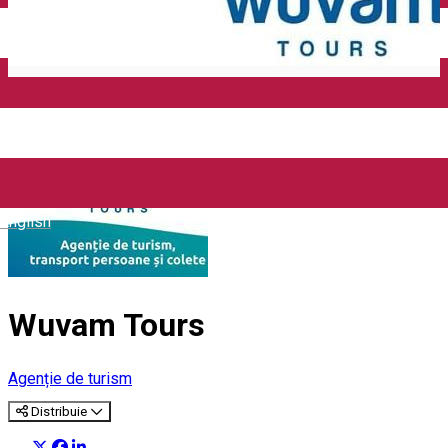
Închirieri auto
Închirieri biciclete
Taxi
Încărcare vehicule electrice
English
Wuvam Tours
Agenție de turism
Distribuie