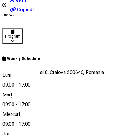
Copied!
Închis
Program
Weekly Schedule
Bulevardul Decebal 8, Craiova 200646, Romania
Luni
09:00
-
17:00
Marți
Hartă
09:00
-
17:00
Miercuri
09:00
-
17:00
0731797577
Joi