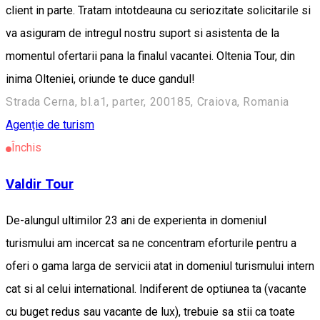
client in parte. Tratam intotdeauna cu seriozitate solicitarile si
va asiguram de intregul nostru suport si asistenta de la
momentul ofertarii pana la finalul vacantei. Oltenia Tour, din
inima Olteniei, oriunde te duce gandul!
Strada Cerna, bl.a1, parter, 200185, Craiova, Romania
Agenție de turism
Închis
Valdir Tour
De-alungul ultimilor 23 ani de experienta in domeniul
turismului am incercat sa ne concentram eforturile pentru a
oferi o gama larga de servicii atat in domeniul turismului intern
cat si al celui international. Indiferent de optiunea ta (vacante
cu buget redus sau vacante de lux), trebuie sa stii ca toate