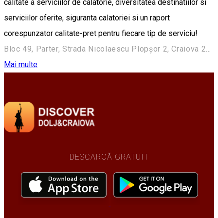
calitate a serviciilor de calatorie, diversitatea destinatiilor si
serviciilor oferite, siguranta calatoriei si un raport
corespunzator calitate-pret pentru fiecare tip de serviciu!
Bloc 49, Parter, Strada Nicolaescu Plopşor 2, Craiova 200733, Romania
Mai multe
DESCARCĂ GRATUIT