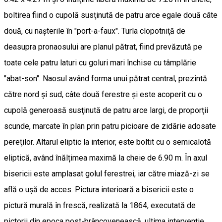
boltirea fiind o cupolă susţinută de patru arce egale două câte
două, cu naşterile în "port-a-faux". Turla clopotniţă de
deasupra pronaosului are planul pătrat, fiind prevăzută pe
toate cele patru laturi cu goluri mari închise cu tâmplărie
"abat-son". Naosul având forma unui pătrat central, prezintă
către nord şi sud, câte două ferestre şi este acoperit cu o
cupolă generoasă susţinută de patru arce largi, de proporţii
scunde, marcate în plan prin patru picioare de zidărie adosate
pereţilor. Altarul eliptic la interior, este boltit cu o semicalotă
eliptică, având înălțimea maximă la cheie de 6.90 m. În axul
bisericii este amplasat golul ferestrei, iar către miază-zi se
află o ușă de acces. Pictura interioară a bisericii este o
pictură murală în frescă, realizată la 1864, executată de
pictorii din epoca post-brâncovenească, ultima intervenţie