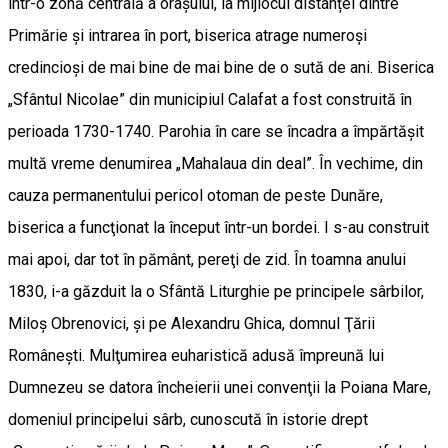
într-o zonă centrală a orașului, la mijlocul distanței dintre
Primărie și intrarea în port, biserica atrage numeroși
credincioși de mai bine de mai bine de o sută de ani. Biserica
„Sfântul Nicolae” din municipiul Calafat a fost construită în
perioada 1730-1740. Parohia în care se încadra a împărtăşit
multă vreme denumirea „Mahalaua din deal”. În vechime, din
cauza permanentului pericol otoman de peste Dunăre,
biserica a funcţionat la început într-un bordei. I s-au construit
mai apoi, dar tot în pământ, pereţi de zid. În toamna anului
1830, i-a găzduit la o Sfântă Liturghie pe principele sârbilor,
Miloş Obrenovici, şi pe Alexandru Ghica, domnul Ţării
Româneşti. Mulţumirea euharistică adusă împreună lui
Dumnezeu se datora încheierii unei convenţii la Poiana Mare,
domeniul principelui sârb, cunoscută în istorie drept