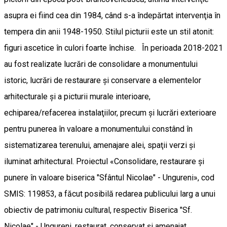
asupra ei fiind cea din 1984, când s-a îndepărtat intervenţia în
tempera din anii 1948-1950. Stilul picturii este un stil atonit:
figuri ascetice în culori foarte închise. În perioada 2018-2021
au fost realizate lucrări de consolidare a monumentului
istoric, lucrări de restaurare şi conservare a elementelor
arhitecturale şi a picturii murale interioare,
echiparea/refacerea instalaţiilor, precum şi lucrări exterioare
pentru punerea în valoare a monumentului constând în
sistematizarea terenului, amenajare alei, spaţii verzi şi
iluminat arhitectural. Proiectul «Consolidare, restaurare şi
punere în valoare biserica "Sfântul Nicolae" - Ungureni», cod
SMIS: 119853, a făcut posibilă redarea publicului larg a unui
obiectiv de patrimoniu cultural, respectiv Biserica "Sf.
Nicolae" - Ungureni, restaurat, conservat şi amenajat