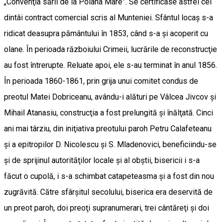
„Convenţia sării de la Poiana Mare”. Se certificase astfel cel
dintâi contract comercial scris al Munteniei. Sfântul locaş s-a
ridicat dea­supra pământului în 1853, când s-a şi acoperit cu
olane. În perioada războiului Crimeii, lucrările de reconstrucţie
au fost întrerupte. Reluate apoi, ele s-au terminat în anul 1856.
În perioada 1860-1861, prin grija unui comitet condus de
preotul Matei Dobriceanu, avându-i alături pe Vâlcea Jivcov şi
Mihail Atanasiu, construcţia a fost prelungită şi înălţată. Cinci
ani mai târziu, din iniţiativa preotului paroh Petru Calafeteanu
şi a epitropilor D. Nicolescu şi S. Mladenovici, beneficiindu-se
şi de sprijinul autorităţilor locale şi al obştii, bisericii i s-a
făcut o cupolă, i s-a schimbat catapeteasma şi a fost din nou
zugrăvită. Către sfârşitul secolului, biserica era deservită de
un preot paroh, doi preoţi supranumerari, trei cântăreţi şi doi