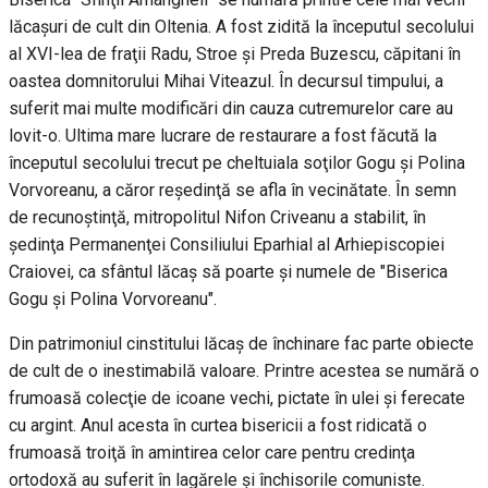
lăcaşuri de cult din Oltenia. A fost zidită la începutul secolului
al XVI-lea de fraţii Radu, Stroe şi Preda Buzescu, căpitani în
oastea domnitorului Mihai Viteazul. În decursul timpului, a
suferit mai multe modificări din cauza cutremurelor care au
lovit-o. Ultima mare lucrare de restaurare a fost făcută la
începutul secolului trecut pe cheltuiala soţilor Gogu şi Polina
Vorvoreanu, a căror reşedinţă se afla în vecinătate. În semn
de recunoştinţă, mitropolitul Nifon Criveanu a stabilit, în
şedinţa Permanenţei Consiliului Eparhial al Arhiepiscopiei
Craiovei, ca sfântul lăcaş să poarte şi numele de "Biserica
Gogu şi Polina Vorvoreanu".
Din patrimoniul cinstitului lăcaş de închinare fac parte obiecte
de cult de o inestimabilă valoare. Printre acestea se numără o
frumoasă colecţie de icoane vechi, pictate în ulei şi ferecate
cu argint. Anul acesta în curtea bisericii a fost ridicată o
frumoasă troiţă în amintirea celor care pentru credinţa
ortodoxă au suferit în lagărele şi închisorile comuniste.