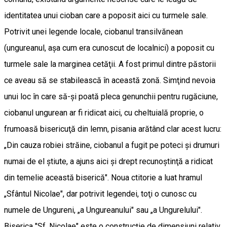
identitatea unui cioban care a poposit aici cu turmele sale.
Potrivit unei legende locale, ciobanul transilvănean
(ungureanul, aşa cum era cunoscut de localnici) a poposit cu
turmele sale la marginea cetăţii. A fost primul dintre păstorii
ce aveau să se stabilească în această zonă. Simţind nevoia
unui loc în care să-şi poată pleca genunchii pentru rugăciune,
ciobanul ungurean ar fi ridicat aici, cu cheltuială proprie, o
frumoasă bisericuţă din lemn, pisania arătând clar acest lucru:
„Din cauza robiei străine, ciobanul a fugit pe poteci şi drumuri
numai de el ştiute, a ajuns aici şi drept recunoştinţă a ridicat
din temelie această biserică". Noua ctitorie a luat hramul
„Sfântul Nicolae", dar potrivit legendei, toţi o cunosc cu
numele de Ungureni, „a Ungureanului" sau „a Ungurelului".
Biserica "Sf. Nicolae" este o construcție de dimensiuni relativ