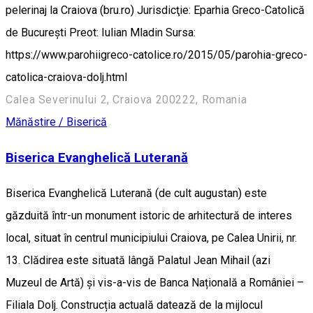
pelerinaj la Craiova (bru.ro) Jurisdicţie: Eparhia Greco-Catolică
de Bucureşti Preot: Iulian Mladin Sursa:
https://www.parohiigreco-catolice.ro/2015/05/parohia-greco-
catolica-craiova-dolj.html
Calea Severinului 2, Craiova 200222, Romania
Mănăstire / Biserică
Biserica Evanghelică Luterană
Biserica Evanghelică Luterană (de cult augustan) este
găzduită într-un monument istoric de arhitectură de interes
local, situat în centrul municipiului Craiova, pe Calea Unirii, nr.
13. Clădirea este situată lângă Palatul Jean Mihail (azi
Muzeul de Artă) și vis-a-vis de Banca Națională a României –
Filiala Dolj. Construcția actuală datează de la mijlocul