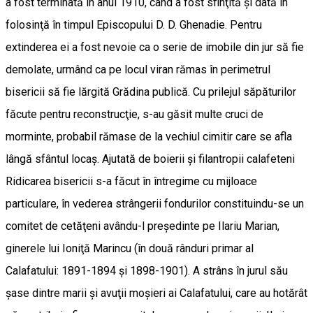
a fost terminată în anul 1910, când a fost sfinţită şi dată în
folosinţă în timpul Episcopului D. D. Ghenadie. Pentru
extinderea ei a fost nevoie ca o serie de imobile din jur să fie
demolate, urmând ca pe locul viran rămas în perimetrul
bisericii să fie lărgită Grădina publică. Cu prilejul săpăturilor
făcute pentru reconstrucţie, s-au găsit multe cruci de
morminte, probabil rămase de la vechiul cimitir care se afla
lângă sfântul locaş. Ajutată de boierii şi filantropii calafeteni
Ridicarea bisericii s-a făcut în întregime cu mijloace
particulare, în vederea strângerii fondurilor constituindu-se un
comitet de cetăţeni avându-l preşedinte pe Ilariu Marian,
ginerele lui Ioniţă Marincu (în două rânduri primar al
Calafatului: 1891-1894 şi 1898-1901). A strâns în jurul său
şase dintre marii şi avuţii moşieri ai Calafatului, care au hotărât