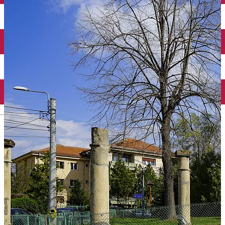
Închirieri auto
Închirieri biciclete
Taxi
Încărcare vehicule electrice
English