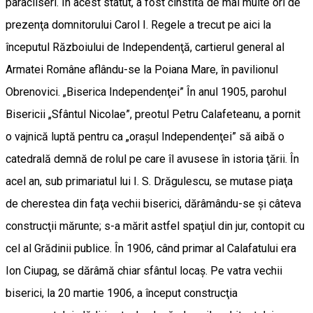
paracliseri. În acest statut, a fost cinstită de mai multe ori de
prezenţa domnitorului Carol I. Regele a trecut pe aici la
începutul Războiului de Independenţă, cartierul general al
Armatei Române aflându-se la Poiana Mare, în pavilionul
Obrenovici. „Biserica Independenţei” În anul 1905, parohul
Bisericii „Sfântul Nicolae”, preotul Petru Calafeteanu, a pornit
o vajnică luptă pentru ca „oraşul Independenţei” să aibă o
catedrală demnă de rolul pe care îl avusese în istoria ţării. În
acel an, sub primariatul lui I. S. Drăgulescu, se mutase piaţa
de cherestea din faţa vechii biserici, dărâ­mân­du-se şi câteva
construcţii mărunte; s-a mărit astfel spaţiul din jur, contopit cu
cel al Grădinii publice. În 1906, când primar al Calafatului era
Ion Ciupag, se dărâmă chiar sfântul locaş. Pe vatra vechii
biserici, la 20 martie 1906, a început construcţia