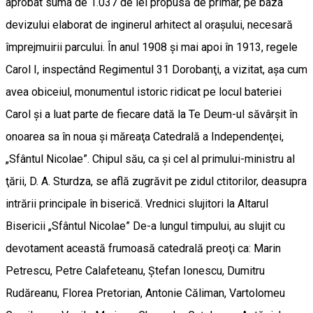
aprobat suma de 1.037 de lei propusă de primar, pe baza
devizului elaborat de inginerul arhitect al oraşului, necesară
împrejmuirii parcului. În anul 1908 şi mai apoi în 1913, regele
Carol I, inspectând Regimentul 31 Dorobanţi, a vizitat, aşa cum
avea obiceiul, monumentul istoric ridicat pe locul bateriei
Carol şi a luat parte de fiecare dată la Te Deum-ul săvârşit în
onoarea sa în noua şi măreaţa Catedrală a Independenţei,
„Sfântul Nicolae”. Chipul său, ca şi cel al primului-ministru al
ţării, D. A. Sturdza, se află zugrăvit pe zidul ctitorilor, deasupra
intrării principale în biserică. Vrednici slujitori la Altarul
Bisericii „Sfântul Nicolae” De-a lungul timpului, au slujit cu
devotament această frumoasă catedrală preoţi ca: Marin
Petrescu, Petre Calafeteanu, Ştefan Ionescu, Dumitru
Rudăreanu, Florea Pretorian, Antonie Căliman, Vartolomeu