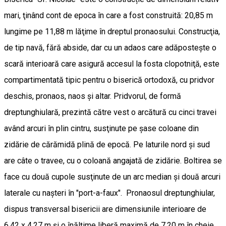
mari, ţinând cont de epoca în care a fost construită: 20,85 m
lungime pe 11,88 m lăţime în dreptul pronaosului. Construcţia,
de tip navă, fără abside, dar cu un adaos care adăposteşte o
scară interioară care asigură accesul la fosta clopotniţă, este
compartimentată tipic pentru o biserică ortodoxă, cu pridvor
deschis, pronaos, naos şi altar. Pridvorul, de formă
dreptunghiulară, prezintă către vest o arcătură cu cinci travei
având arcuri în plin cintru, susţinute pe şase coloane din
zidărie de cărămidă plină de epocă. Pe laturile nord şi sud
are câte o travee, cu o coloană angajată de zidărie. Boltirea se
face cu două cupole susţinute de un arc median şi două arcuri
laterale cu naşteri în "port-a-faux". Pronaosul dreptunghiular,
dispus transversal bisericii are dimensiunile interioare de
6.42 x 4.27 m şi o înălţime liberă maximă de 7.20 m în cheie,