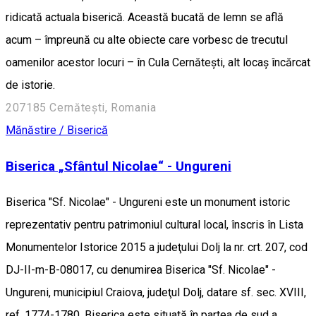
ridicată actuala biserică. Această bucată de lemn se află
acum – împreună cu alte obiecte care vorbesc de trecutul
oamenilor acestor locuri – în Cula Cernătești, alt locaș încărcat
de istorie.
207185 Cernătești, Romania
Mănăstire / Biserică
Biserica „Sfântul Nicolae“ - Ungureni
Biserica "Sf. Nicolae" - Ungureni este un monument istoric
reprezentativ pentru patrimoniul cultural local, înscris în Lista
Monumentelor Istorice 2015 a judeţului Dolj la nr. crt. 207, cod
DJ-II-m-B-08017, cu denumirea Biserica "Sf. Nicolae" -
Ungureni, municipiul Craiova, judeţul Dolj, datare sf. sec. XVIII,
ref. 1774-1780. Biserica este situată în partea de sud a