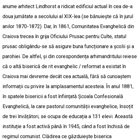
anume arhitect Lindhorst a ridicat edificiul actual în cea de-a
doua jumătate a secolului al XIX-lea (se bănuiește că în jurul
anilor 1870-1872). Dar, în 1861, Comunitatea Evanghelică din
Craiova trecea în grija Oficiului Prusac pentru Culte, statul
prusac obligându-se să asigure buna funcționare a școlii și a
parohiei. De altfel, și din corespondența arhimandritului reiese
că o altă biserică de rit evanghelic / reformat a existat în
Craiova mai devreme decât cea actuală, fără să cunoaștem
informații cu privire la amplasamentul acesteia. În anul 1881,
în spatele bisericii a fost înființată Școala Confesională
Evanghelică, la care pastorul comunității evanghelice, însoțit
de trei învățători, se ocupa de educația a 131 elevi. Această
instituție a fost activă până în 1945, când a fost închisă de
regimul comunist. Clădirea ce găzduiește biserica