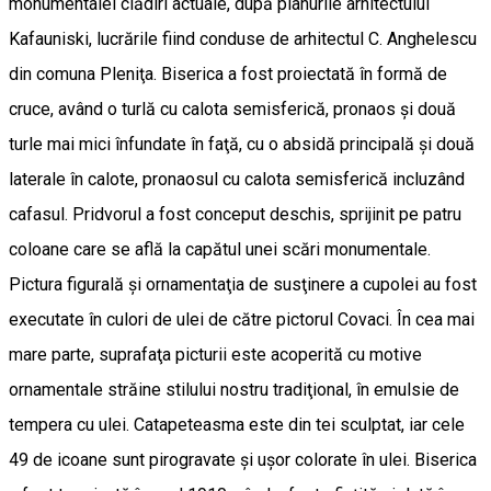
monumentalei clădiri actuale, după planurile arhitectului
Kafauniski, lucrările fiind conduse de arhitectul C. Anghelescu
din comuna Pleniţa. Biserica a fost proiectată în formă de
cruce, având o turlă cu calota semisferică, pronaos şi două
turle mai mici înfundate în faţă, cu o absidă principală şi două
laterale în calote, pronaosul cu calota semisferică incluzând
cafasul. Pridvorul a fost conceput deschis, sprijinit pe patru
coloane care se află la capătul unei scări monumentale.
Pictura figurală şi ornamentaţia de susţinere a cupolei au fost
executate în culori de ulei de către pictorul Covaci. În cea mai
mare parte, suprafaţa picturii este acoperită cu motive
ornamentale străine stilului nostru tradiţional, în emulsie de
tempera cu ulei. Catapeteasma este din tei sculptat, iar cele
49 de icoane sunt pirogravate şi uşor colorate în ulei. Biserica