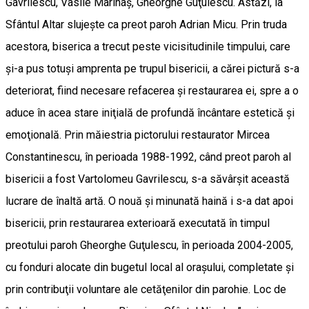
Gavrilescu, Vasile Marinaş, Gheorghe Guţulescu. Astăzi, la
Sfântul Altar slujeşte ca preot paroh Adrian Micu. Prin truda
acestora, biserica a trecut peste vicisitudinile timpului, care
şi-a pus totuşi amprenta pe trupul bisericii, a cărei pictură s-a
deteriorat, fiind necesare refacerea şi restaurarea ei, spre a o
aduce în acea stare iniţială de profundă încântare estetică şi
emoţională. Prin măiestria pictorului restaurator Mircea
Constantinescu, în perioada 1988-1992, când preot paroh al
bisericii a fost Vartolomeu Gavrilescu, s-a săvârşit această
lucrare de înaltă artă. O nouă şi minunată haină i s-a dat apoi
bisericii, prin restaurarea exterioară executată în timpul
preotului paroh Gheorghe Guţulescu, în perioada 2004-2005,
cu fonduri alocate din bugetul local al oraşului, completate şi
prin contribuţii voluntare ale cetăţenilor din parohie. Loc de