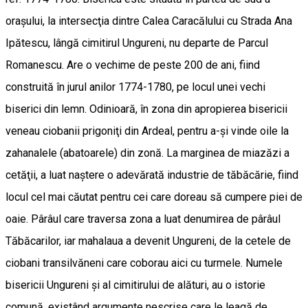
oraşului, la intersecţia dintre Calea Caracălului cu Strada Ana
Ipătescu, lângă cimitirul Ungureni, nu departe de Parcul
Romanescu. Are o vechime de peste 200 de ani, fiind
construită în jurul anilor 1774-1780, pe locul unei vechi
biserici din lemn. Odinioară, în zona din apropierea bisericii
veneau ciobanii prigoniţi din Ardeal, pentru a-şi vinde oile la
zahanalele (abatoarele) din zonă. La marginea de miazăzi a
cetăţii, a luat naştere o adevărată industrie de tăbăcărie, fiind
locul cel mai căutat pentru cei care doreau să cumpere piei de
oaie. Pârâul care traversa zona a luat denumirea de pârâul
Tăbăcarilor, iar mahalaua a devenit Ungureni, de la cetele de
ciobani transilvăneni care coborau aici cu turmele. Numele
bisericii Ungureni şi al cimitirului de alături, au o istorie
comună, existând argumente nescrise care le leagă de