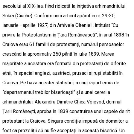
secolului al XIX-lea, fiind ridicată la inițiativa arhimandritului
Sükei (Ciuche). Conform unui articol apărut în nr. 29-30,
ianuarie –aprilie 1927, din Arhivele Olteniei , intitulat “Cu
privire la Protestantism în Țara Românească”, în anul 1838 în
Craiova erau 61 familii de protestanți, numărul persoanelor
crescând la aproximativ 250 până în iulie 1839. Marea
majoritate a acestora era formată din protestanți de diferite
etnii, în special englezi, austrieci, prusaci și ruși stabiliți în
Craiova. Pe baza acestei statistici, a unui raport emis de
“departamentul trebilor bisericești” și a unei cereri a
arhimandritului, Alexandru Dimitrie Ghica Voievod, domnul
Țării Românești, aproba în 1839 construirea unei capele de rit
protestant la Craiova. Singura condiție impusă de domnitor a
fost ca prozeliții să nu fie acceptați în această biserică. Un