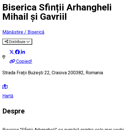
Biserica Sfinții Arhangheli
Mihail și Gavriil
Mănăstire / Biserică
Distribuie
Copied!
Strada Frații Buzești 22, Craiova 200382, Romania
Hartă
Despre
Biserica "Sfinţii Arhangheli" se numără printre cele mai vechi