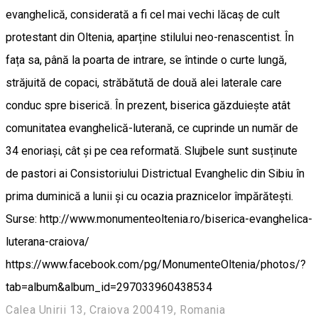
evanghelică, considerată a fi cel mai vechi lăcaș de cult
protestant din Oltenia, aparține stilului neo-renascentist. În
fața sa, până la poarta de intrare, se întinde o curte lungă,
străjuită de copaci, străbătută de două alei laterale care
conduc spre biserică. În prezent, biserica găzduiește atât
comunitatea evanghelică-luterană, ce cuprinde un număr de
34 enoriași, cât și pe cea reformată. Slujbele sunt susținute
de pastori ai Consistoriului Districtual Evanghelic din Sibiu în
prima duminică a lunii și cu ocazia praznicelor împărătești.
Surse: http://www.monumenteoltenia.ro/biserica-evanghelica-
luterana-craiova/
https://www.facebook.com/pg/MonumenteOltenia/photos/?
tab=album&album_id=297033960438534
Calea Unirii 13, Craiova 200419, Romania