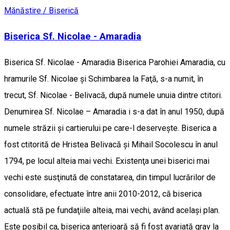
Mănăstire / Biserică
Biserica Sf. Nicolae - Amaradia
Biserica Sf. Nicolae - Amaradia Biserica Parohiei Amaradia, cu
hramurile Sf. Nicolae şi Schimbarea la Faţă, s-a numit, în
trecut, Sf. Nicolae - Belivacă, după numele unuia dintre ctitori.
Denumirea Sf. Nicolae – Amaradia i s-a dat în anul 1950, după
numele străzii şi cartierului pe care-l deserveşte. Biserica a
fost ctitorită de Hristea Belivacă şi Mihail Socolescu în anul
1794, pe locul alteia mai vechi. Existenţa unei biserici mai
vechi este susţinută de constatarea, din timpul lucrărilor de
consolidare, efectuate între anii 2010-2012, că biserica
actuală stă pe fundaţiile alteia, mai vechi, având acelaşi plan.
Este posibil ca, biserica anterioară să fi fost avariată grav la