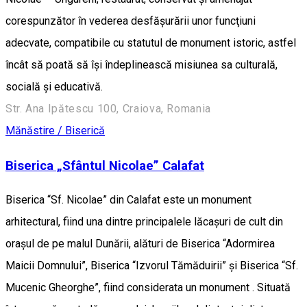
corespunzător în vederea desfăşurării unor funcţiuni
adecvate, compatibile cu statutul de monument istoric, astfel
încât să poată să îşi îndeplinească misiunea sa culturală,
socială şi educativă.
Str. Ana Ipătescu 100, Craiova, Romania
Mănăstire / Biserică
Biserica „Sfântul Nicolae” Calafat
Biserica “Sf. Nicolae” din Calafat este un monument
arhitectural, fiind una dintre principalele lăcașuri de cult din
orașul de pe malul Dunării, alături de Biserica “Adormirea
Maicii Domnului”, Biserica “Izvorul Tămăduirii” și Biserica “Sf.
Mucenic Gheorghe”, fiind considerata un monument . Situată