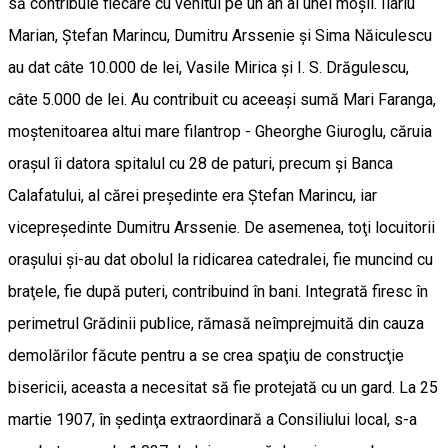
să contribuie fiecare cu venitul pe un an al unei moşii. Ilariu
Marian, Ştefan Marincu, Dumitru Arssenie şi Sima Năiculescu
au dat câte 10.000 de lei, Vasile Mirica şi I. S. Drăgulescu,
câte 5.000 de lei. Au contribuit cu aceeaşi sumă Mari Faranga,
moştenitoarea altui mare filantrop - Gheorghe Giuroglu, căruia
oraşul îi datora spitalul cu 28 de paturi, precum şi Banca
Calafatului, al cărei preşedinte era Ştefan Marincu, iar
vicepreşedinte Dumitru Arssenie. De asemenea, toţi locuitorii
oraşului şi-au dat obolul la ridicarea catedralei, fie muncind cu
braţele, fie după puteri, contribuind în bani. Integrată firesc în
perimetrul Grădinii publice, rămasă neîmprejmuită din cauza
demolărilor făcute pentru a se crea spaţiu de construcţie
bisericii, aceasta a necesitat să fie protejată cu un gard. La 25
martie 1907, în şedinţa extraordinară a Consiliului local, s-a